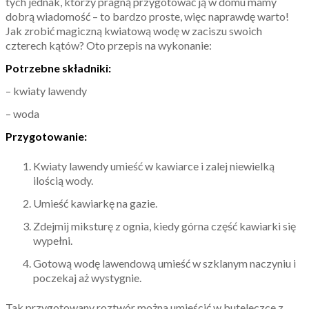
tych jednak, którzy pragną przygotować ją w domu mamy
dobrą wiadomość – to bardzo proste, więc naprawdę warto!
Jak zrobić magiczną kwiatową wodę w zaciszu swoich
czterech kątów? Oto przepis na wykonanie:
Potrzebne składniki:
– kwiaty lawendy
– woda
Przygotowanie:
Kwiaty lawendy umieść w kawiarce i zalej niewielką
ilością wody.
Umieść kawiarkę na gazie.
Zdejmij miksturę z ognia, kiedy górna część kawiarki się
wypełni.
Gotową wodę lawendową umieść w szklanym naczyniu i
poczekaj aż wystygnie.
Tak przygotowany roztwór można umieścić w buteleczce z