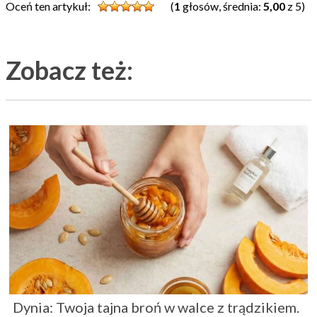
Oceń ten artykuł:
(
1
głosów, średnia:
5,00
z 5)
Zobacz też:
Dynia: Twoja tajna broń w walce z trądzikiem.