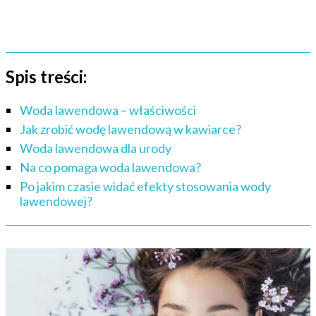
Spis treści:
Woda lawendowa – właściwości
Jak zrobić wodę lawendową w kawiarce?
Woda lawendowa dla urody
Na co pomaga woda lawendowa?
Po jakim czasie widać efekty stosowania wody
lawendowej?