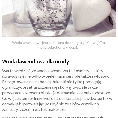
Woda lawendowa jest polecana do skóry trądzikowej/Fot.
pvproductions, Freepik
Woda lawendowa dla urody
Warto wiedzieć, że woda lawendowa to kosmetyk, który
sprawdzi się nie tylko w pielęgnacji cery, ale także i włosów.
Przygotowane na jej bazie płukanki nie tylko pomagają
ograniczyć przetłuszczanie się skóry głowy, ale także
przywracają włosom blask i je wzmacniają cebulki włosowe.
Co więcej, ten roślinny hydrolat doskonale sprawdza się też w
demakijażu pozwalając pozbyć się ze skóry wszelkich
zanieczyszczeń i resztek make up’u.
Kiedy najlepiej siać lawendę? Dowiesz się z tego artykułu: