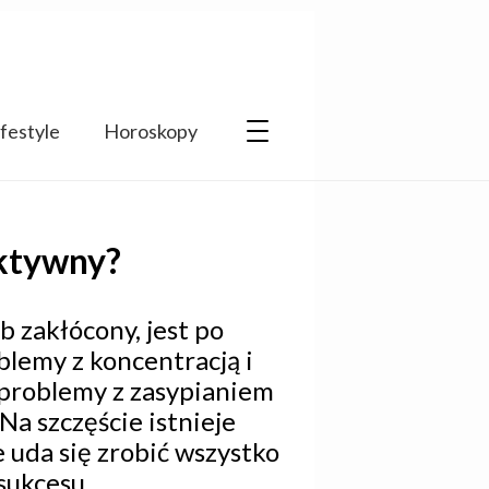
ifestyle
Horoskopy
ektywny?
ób zakłócony, jest po
blemy z koncentracją i
ę problemy z zasypianiem
 szczęście istnieje
 uda się zrobić wszystko
 sukcesu.