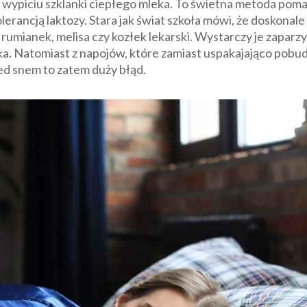
li wypiciu szklanki ciepłego mleka. To świetna metoda poma
lerancją laktozy. Stara jak świat szkoła mówi, że doskonale
 rumianek, melisa czy kozłek lekarski. Wystarczy je zaparzy
ka. Natomiast z napojów, które zamiast uspakajająco pobud
ed snem to zatem duży błąd.