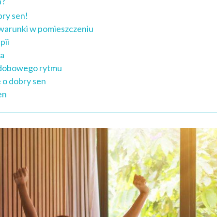
n?
bry sen!
warunki w pomieszczeniu
pii
ca
 dobowego rytmu
 o dobry sen
en