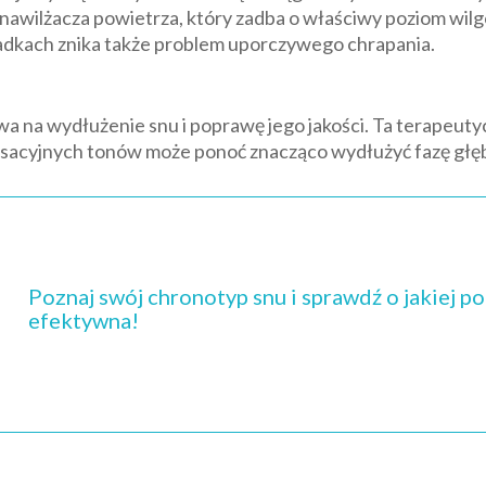
wilżacza powietrza, który zadba o właściwy poziom wilgotn
padkach znika także problem uporczywego chrapania.
wa na wydłużenie snu i poprawę jego jakości. Ta terapeut
ksacyjnych tonów może ponoć znacząco wydłużyć fazę głę
Poznaj swój chronotyp snu i sprawdź o jakiej po
efektywna!