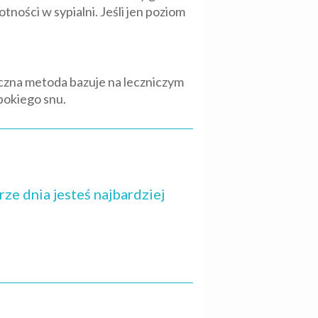
ości w sypialni. Jeśli jen poziom
yczna metoda bazuje na leczniczym
bokiego snu.
rze dnia jesteś najbardziej