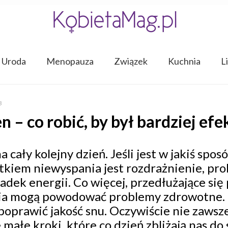
Uroda
Menopauza
Związek
Kuchnia
L
3
n – co robić, by był bardziej ef
 cały kolejny dzień. Jeśli jest w jakiś spos
tkiem niewyspania jest rozdrażnienie, pro
adek energii. Co więcej, przedłużające si
ia mogą powodować problemy zdrowotne. Na
poprawić jakość snu. Oczywiście nie zawsze
 małe kroki, które co dzień zbliżają nas do