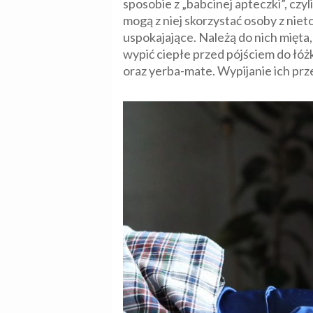
sposobie z „babcinej apteczki”, czy
mogą z niej skorzystać osoby z nieto
uspokajające. Należą do nich mięta,
wypić ciepłe przed pójściem do łóż
oraz yerba-mate. Wypijanie ich prz