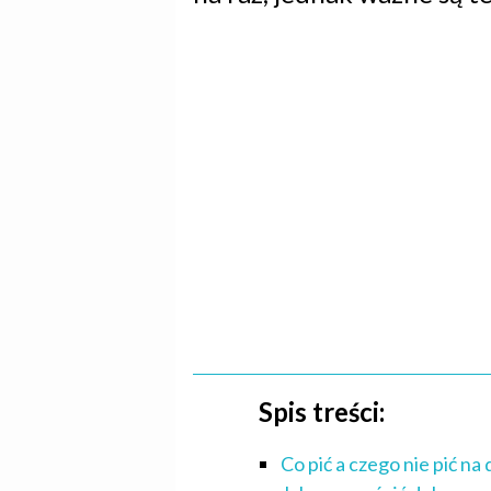
Spis treści:
Co pić a czego nie pić na