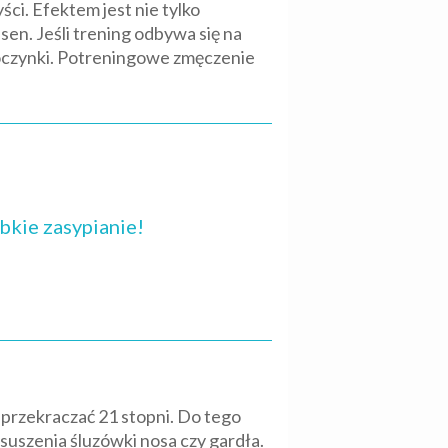
i. Efektem jest nie tylko
en. Jeśli trening odbywa się na
poczynki. Potreningowe zmęczenie
bkie zasypianie!
 przekraczać 21 stopni. Do tego
suszenia śluzówki nosa czy gardła.