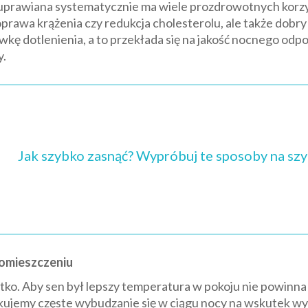
prawiana systematycznie ma wiele prozdrowotnych korzyśc
rawa krążenia czy redukcja cholesterolu, ale także dobry s
wkę dotlenienia, a to przekłada się na jakość nocnego od
y.
Jak szybko zasnąć? Wypróbuj te sposoby na szy
pomieszczeniu
tko. Aby sen był lepszy temperatura w pokoju nie powinna
zykujemy częste wybudzanie się w ciągu nocy na wskutek wy