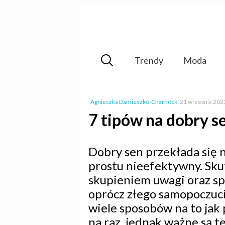
Trendy
Moda
Agnieszka Damieszko-Charnock
,
21 września 202
7 tipów na dobry se
Dobry sen przekłada się na
prostu nieefektywny. Sku
skupieniem uwagi oraz sp
oprócz złego samopoczuc
wiele sposobów na to jak 
na raz, jednak ważne są te