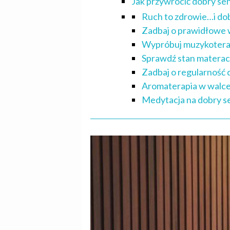
Jak przywrócić dobry se
Ruch to zdrowie…i do
Zadbaj o prawidłowe 
Wypróbuj muzykotera
Sprawdź stan matera
Zadbaj o regularność
Aromaterapia w walce
Medytacja na dobry s