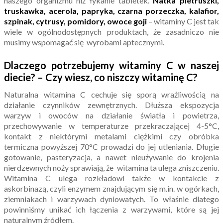
naszego organizmu niż łykanie tabletek.
Natka pietruszki,
truskawka, acerola, papryka, czarna porzeczka, kalafior,
szpinak, cytrusy, pomidory, owoce goji
– witaminy C jest tak
wiele w ogólnodostępnych produktach, że zasadniczo nie
musimy wspomagać się wyrobami aptecznymi.
Dlaczego potrzebujemy witaminy C w naszej
diecie? – Czy wiesz, co niszczy witaminę C?
Naturalna witamina C cechuje się sporą wrażliwością na
działanie czynników zewnętrznych. Dłuższa ekspozycja
warzyw i owoców na działanie światła i powietrza,
przechowywanie w temperaturze przekraczającej 4-5°C,
kontakt z niektórymi metalami ciężkimi czy obróbka
termiczna powyższej 70°C prowadzi do jej utleniania. Długie
gotowanie, pasteryzacja, a nawet nieużywanie do krojenia
nierdzewnych noży sprawiają, że witamina ta ulega zniszczeniu.
Witamina C ulega rozkładowi także w kontakcie z
askorbinazą, czyli enzymem znajdującym się m.in. w ogórkach,
ziemniakach i warzywach dyniowatych. To właśnie dlatego
powinniśmy unikać ich łączenia z warzywami, które są jej
naturalnym źródłem.