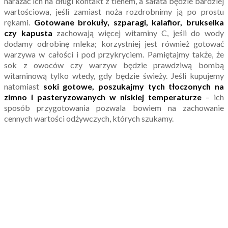
narażać ich na długi kontakt z tlenem, a sałata będzie bardziej
wartościowa, jeśli zamiast noża rozdrobnimy ją po prostu
rękami.
Gotowane brokuły, szparagi, kalafior, brukselka
czy kapusta
zachowają więcej witaminy C, jeśli do wody
dodamy odrobinę mleka; korzystniej jest również gotować
warzywa w całości i pod przykryciem. Pamiętajmy także, że
sok z owoców czy warzyw będzie prawdziwą bombą
witaminową tylko wtedy, gdy będzie świeży. Jeśli kupujemy
natomiast
soki gotowe, poszukajmy tych tłoczonych na
zimno i pasteryzowanych w niskiej temperaturze
– ich
sposób przygotowania pozwala bowiem na zachowanie
cennych wartości odżywczych, których szukamy.