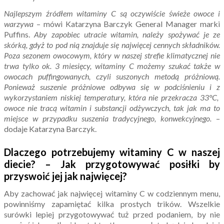
Najlepszym źródłem witaminy C są oczywiście świeże owoce i
warzywa
– mówi Katarzyna Barczyk General Manager marki
Puffins.
Aby zapobiec utracie witamin, należy spożywać je ze
skórką, gdyż to pod nią znajduje się najwięcej cennych składników.
Poza sezonem owocowym, który w naszej strefie klimatycznej nie
trwa tylko ok. 3 miesięcy, witaminy C możemy szukać także w
owocach puffingowanych, czyli suszonych metodą próżniową.
Ponieważ suszenie próżniowe odbywa się w podciśnieniu i z
wykorzystaniem niskiej temperatury, która nie przekracza 33
°C,
owoce nie tracą witamin i substancji odżywczych, tak jak ma to
miejsce w przypadku suszenia tradycyjnego, konwekcyjnego.
–
dodaje Katarzyna Barczyk.
Dlaczego potrzebujemy witaminy C w naszej
diecie? – Jak przygotowywać posiłki by
przyswoić jej jak najwięcej?
Aby zachować jak najwięcej witaminy C w codziennym menu,
powinniśmy zapamiętać kilka prostych trików. Wszelkie
surówki lepiej przygotowywać tuż przed podaniem, by nie