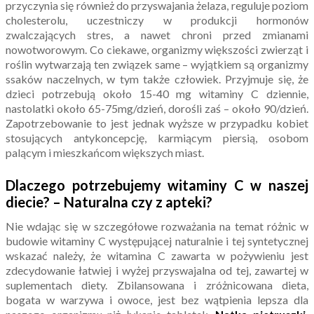
przyczynia się również do przyswajania żelaza, reguluje poziom
cholesterolu, uczestniczy w produkcji hormonów
zwalczających stres, a nawet chroni przed zmianami
nowotworowym. Co ciekawe, organizmy większości zwierząt i
roślin wytwarzają ten związek same – wyjątkiem są organizmy
ssaków naczelnych, w tym także człowiek. Przyjmuje się, że
dzieci potrzebują około 15-40 mg witaminy C dziennie,
nastolatki około 65-75mg/dzień, dorośli zaś – około 90/dzień.
Zapotrzebowanie to jest jednak wyższe w przypadku kobiet
stosujących antykoncepcję, karmiącym piersią, osobom
palącym i mieszkańcom większych miast.
Dlaczego potrzebujemy witaminy C w naszej
diecie? – Naturalna czy z apteki?
Nie wdając się w szczegółowe rozważania na temat różnic w
budowie witaminy C występującej naturalnie i tej syntetycznej
wskazać należy, że witamina C zawarta w pożywieniu jest
zdecydowanie łatwiej i wyżej przyswajalna od tej, zawartej w
suplementach diety. Zbilansowana i zróżnicowana dieta,
bogata w warzywa i owoce, jest bez wątpienia lepsza dla