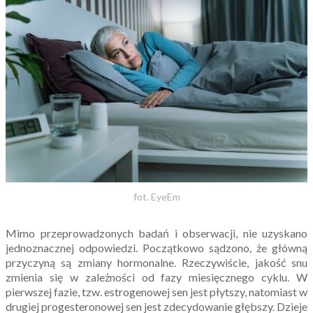
fot. EyeEm
Mimo przeprowadzonych badań i obserwacji, nie uzyskano
jednoznacznej odpowiedzi. Początkowo sądzono, że główną
przyczyną są zmiany hormonalne. Rzeczywiście, jakość snu
zmienia się w zależności od fazy miesięcznego cyklu. W
pierwszej fazie, tzw. estrogenowej sen jest płytszy, natomiast w
drugiej progesteronowej sen jest zdecydowanie głębszy. Dzieje