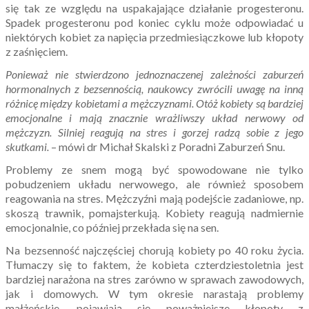
się tak ze względu na uspakajające działanie progesteronu.
Spadek progesteronu pod koniec cyklu może odpowiadać u
niektórych kobiet za napięcia przedmiesiączkowe lub kłopoty
z zaśnięciem.
Ponieważ nie stwierdzono jednoznaczenej zależności zaburzeń
hormonalnych z bezsennością, naukowcy zwrócili uwagę na inną
różnicę między kobietami a mężczyznami. Otóż kobiety są bardziej
emocjonalne i mają znacznie wrażliwszy układ nerwowy od
mężczyzn. Silniej reagują na stres i gorzej radzą sobie z jego
skutkami.
– mówi dr Michał Skalski z Poradni Zaburzeń Snu.
Problemy ze snem mogą być spowodowane nie tylko
pobudzeniem układu nerwowego, ale również sposobem
reagowania na stres. Mężczyźni mają podejście zadaniowe, np.
skoszą trawnik, pomajsterkują. Kobiety reagują nadmiernie
emocjonalnie, co później przekłada się na sen.
Na bezsenność najczęściej chorują kobiety po 40 roku życia.
Tłumaczy się to faktem, że kobieta czterdziestoletnia jest
bardziej narażona na stres zarówno w sprawach zawodowych,
jak i domowych. W tym okresie narastają problemy
małżeńskie, pojawiają się poważniejsze kłopoty z