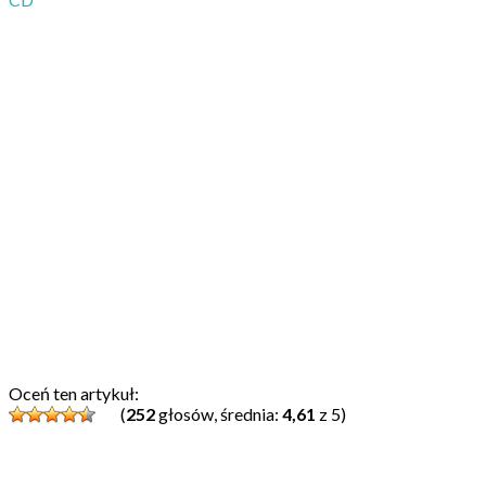
Oceń ten artykuł:
(
252
głosów, średnia:
4,61
z 5)