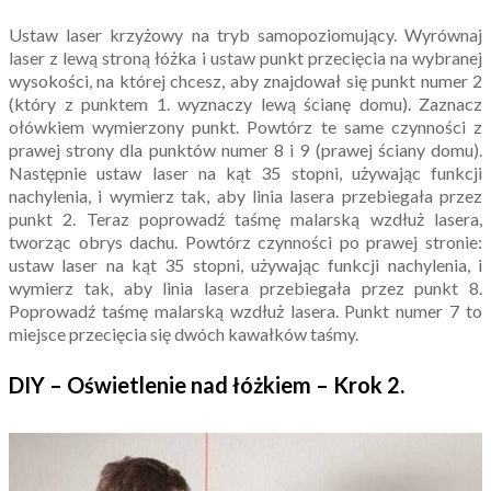
Ustaw laser krzyżowy na tryb samopoziomujący. Wyrównaj
laser z lewą stroną łóżka i ustaw punkt przecięcia na wybranej
wysokości, na której chcesz, aby znajdował się punkt numer 2
(który z punktem 1. wyznaczy lewą ścianę domu). Zaznacz
ołówkiem wymierzony punkt. Powtórz te same czynności z
prawej strony dla punktów numer 8 i 9 (prawej ściany domu).
Następnie ustaw laser na kąt 35 stopni, używając funkcji
nachylenia, i wymierz tak, aby linia lasera przebiegała przez
punkt 2. Teraz poprowadź taśmę malarską wzdłuż lasera,
tworząc obrys dachu. Powtórz czynności po prawej stronie:
ustaw laser na kąt 35 stopni, używając funkcji nachylenia, i
wymierz tak, aby linia lasera przebiegała przez punkt 8.
Poprowadź taśmę malarską wzdłuż lasera. Punkt numer 7 to
miejsce przecięcia się dwóch kawałków taśmy.
DIY – Oświetlenie nad łóżkiem –
Krok 2.