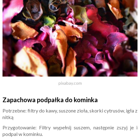
pixabay.com
Zapachowa podpałka do kominka
Potrzebne: filtry do kawy, suszone zioła, skorki cytrusów, igła z
nitką
Przygotowanie: Filtry wypełnij suszem, następnie zszyj je i
podpal w kominku.