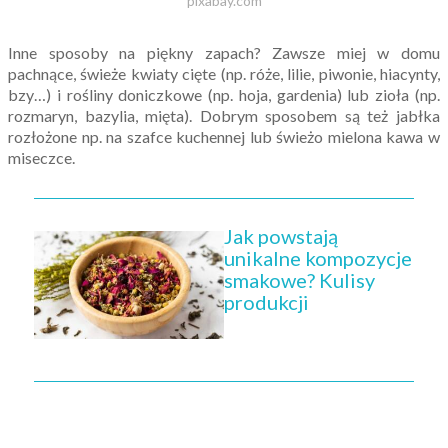
pixabay.com
Inne sposoby na piękny zapach? Zawsze miej w domu
pachnące, świeże kwiaty cięte (np. róże, lilie, piwonie, hiacynty,
bzy…) i rośliny doniczkowe (np. hoja, gardenia) lub zioła (np.
rozmaryn, bazylia, mięta). Dobrym sposobem są też jabłka
rozłożone np. na szafce kuchennej lub świeżo mielona kawa w
miseczce.
Jak powstają
unikalne kompozycje
smakowe? Kulisy
produkcji