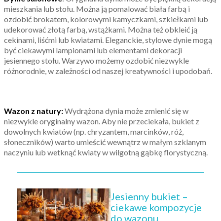
mieszkania lub stołu. Można ją pomalować biała farbą i
ozdobić brokatem, kolorowymi kamyczkami, szkiełkami lub
udekorować złotą farbą, wstążkami. Można też obkleić ją
cekinami, liśćmi lub kwiatami. Eleganckie, stylowe dynie mogą
być ciekawymi lampionami lub elementami dekoracji
jesiennego stołu. Warzywo możemy ozdobić niezwykle
różnorodnie, w zależności od naszej kreatywności i upodobań.
Wazon z natury:
Wydrążona dynia może zmienić się w
niezwykle oryginalny wazon. Aby nie przeciekała, bukiet z
dowolnych kwiatów (np. chryzantem, marcinków, róż,
słoneczników) warto umieścić wewnątrz w małym szklanym
naczyniu lub wetknąć kwiaty w wilgotną gąbkę florystyczną.
Jesienny bukiet –
ciekawe kompozycje
do wazonu