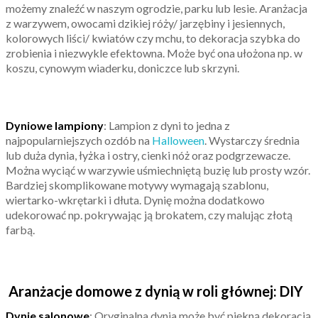
możemy znaleźć w naszym ogrodzie, parku lub lesie. Aranżacja
z warzywem, owocami dzikiej róży/ jarzębiny i jesiennych,
kolorowych liści/ kwiatów czy mchu, to dekoracja szybka do
zrobienia i niezwykle efektowna. Może być ona ułożona np. w
koszu, cynowym wiaderku, doniczce lub skrzyni.
Dyniowe lampiony
: Lampion z dyni to jedna z
najpopularniejszych ozdób na
Halloween
. Wystarczy średnia
lub duża dynia, łyżka i ostry, cienki nóż oraz podgrzewacze.
Można wyciąć w warzywie uśmiechniętą buzię lub prosty wzór.
Bardziej skomplikowane motywy wymagają szablonu,
wiertarko-wkrętarki i dłuta. Dynię można dodatkowo
udekorować np. pokrywając ją brokatem, czy malując złotą
farbą.
Aranżacje domowe z dynią w roli głównej: DIY
Dynie salonowe
: Oryginalna dynia może być piękną dekoracją