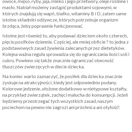
owoce, mięso, ryby, jaja, mleko i jego przetwory, oleje roślinne i
masło. Nabiał możemy zastąpić produktami sojowymi, w
których znajdują się wapń, białko, witaminy B i D, zatem same
istotne składniki odżywcze, których potrzebuje organizm
brzdąca, żeby poprawnie funkcjonować.
Istotne jest również to, aby podawać dzieciom około czterech,
pięciu posiłków dziennie. Częściej, ale mniej obficie ? to jedna z
podstawowych zasad żywienia zalecanych przez dietetyków.
Kolejna ważna reguła sprowadza się do ograniczania ilości soli i
cukru. Powinno się także znacznie ograniczać obecność
tłuszczów zwierzęcych w diecie dziecka.
Na koniec warto zaznaczyć, że posiłek dla dziecka znacznie
zyskuje na atrakcyjności, kiedy jest odpowiednio podany.
Kolorowe jedzenie, ułożone dodatkowo w nietypowe kształty,
na przykład zwierzątek, zachęci malucha do konsumpcji. Jeżeli
będziemy przestrzegać tych wszystkich zasad, naszym
pociechom na pewno nie zagrozi ani próchnica ani otyłość!