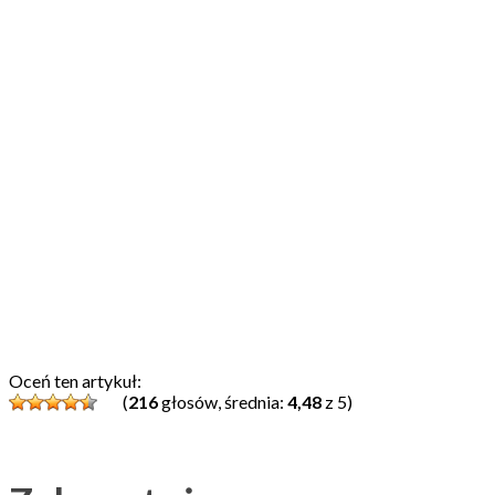
Oceń ten artykuł:
(
216
głosów, średnia:
4,48
z 5)