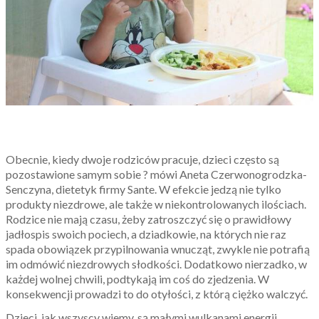
Obecnie, kiedy dwoje rodziców pracuje, dzieci często są
pozostawione samym sobie ? mówi Aneta Czerwonogrodzka-
Senczyna, dietetyk firmy Sante. W efekcie jedzą nie tylko
produkty niezdrowe, ale także w niekontrolowanych ilościach.
Rodzice nie mają czasu, żeby zatroszczyć się o prawidłowy
jadłospis swoich pociech, a dziadkowie, na których nie raz
spada obowiązek przypilnowania wnucząt, zwykle nie potrafią
im odmówić niezdrowych słodkości. Dodatkowo nierzadko, w
każdej wolnej chwili, podtykają im coś do zjedzenia. W
konsekwencji prowadzi to do otyłości, z którą ciężko walczyć.
Dzieci, jak wszyscy wiemy, są małymi wulkanami energii,