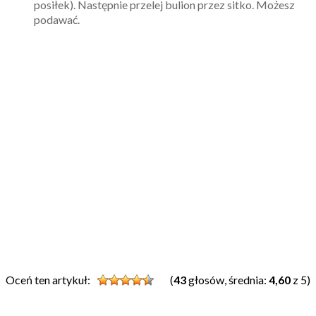
posiłek). Następnie przelej bulion przez sitko. Możesz
podawać.
Oceń ten artykuł:
(
43
głosów, średnia:
4,60
z 5)