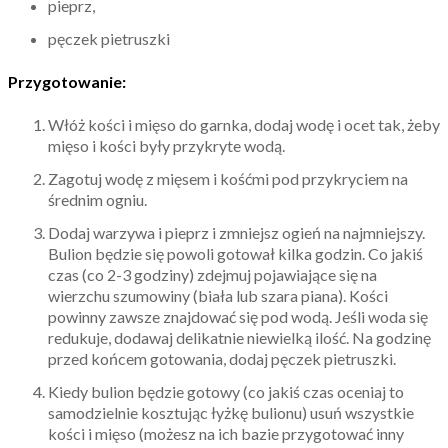
pieprz,
pęczek pietruszki
Przygotowanie:
Włóż kości i mięso do garnka, dodaj wodę i ocet tak, żeby
mięso i kości były przykryte wodą.
Zagotuj wodę z mięsem i kośćmi pod przykryciem na
średnim ogniu.
Dodaj warzywa i pieprz i zmniejsz ogień na najmniejszy.
Bulion będzie się powoli gotował kilka godzin. Co jakiś
czas (co 2-3 godziny) zdejmuj pojawiające się na
wierzchu szumowiny (biała lub szara piana). Kości
powinny zawsze znajdować się pod wodą. Jeśli woda się
redukuje, dodawaj delikatnie niewielką ilość. Na godzinę
przed końcem gotowania, dodaj pęczek pietruszki.
Kiedy bulion będzie gotowy (co jakiś czas oceniaj to
samodzielnie kosztując łyżkę bulionu) usuń wszystkie
kości i mięso (możesz na ich bazie przygotować inny