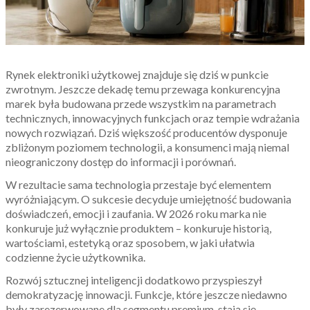
Rynek elektroniki użytkowej znajduje się dziś w punkcie
zwrotnym. Jeszcze dekadę temu przewaga konkurencyjna
marek była budowana przede wszystkim na parametrach
technicznych, innowacyjnych funkcjach oraz tempie wdrażania
nowych rozwiązań. Dziś większość producentów dysponuje
zbliżonym poziomem technologii, a konsumenci mają niemal
nieograniczony dostęp do informacji i porównań.
W rezultacie sama technologia przestaje być elementem
wyróżniającym. O sukcesie decyduje umiejętność budowania
doświadczeń, emocji i zaufania. W 2026 roku marka nie
konkuruje już wyłącznie produktem – konkuruje historią,
wartościami, estetyką oraz sposobem, w jaki ułatwia
codzienne życie użytkownika.
Rozwój sztucznej inteligencji dodatkowo przyspieszył
demokratyzację innowacji. Funkcje, które jeszcze niedawno
były zarezerwowane dla segmentu premium, stają się