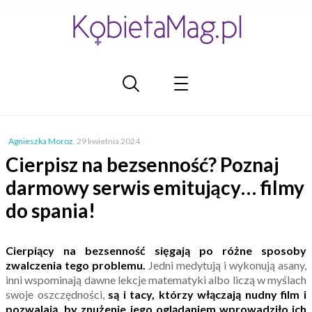
Agnieszka Moroz
,
29 kwietnia 2024
Cierpisz na bezsenność? Poznaj
darmowy serwis emitujący… filmy
do spania!
Cierpiący na bezsenność sięgają po różne sposoby
zwalczenia tego problemu.
Jedni medytują i wykonują asany,
inni wspominają dawne lekcje matematyki albo liczą w myślach
swoje oszczędności,
są i tacy, którzy włączają nudny film i
pozwalają, by znużenie jego oglądaniem wprowadziło ich