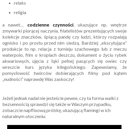
relaks
religia
a nawet…
codzienne czynności
, ukazujące np. wnętrze
zmywarki piorącej naczynia, filatelistów prezentujących swoje
kolekcje znaczków, śpiącą pandę czy ludzi, którzy rozpalają
ognisko i po prostu przed nim siedzą. Bardziej „ekscytujące”
produkcje to np. relacja z turnieju szachowego lub z meczu
waterpolo, film o kroplach deszczu, dokument o życiu rybek
akwariowych, ujęcia z łąki pełnej pasących się owiec czy
wreszcie kurs języka klingońskiego. Zapewniamy, że
pomysłowość twórców dobierających filmy pod kątem
„nudności” naprawdę Was zaskoczy!
Jeżeli jednak nadal nie jesteście pewne, czy ta forma walki z
bezsennością sprawdzi się także w Waszym przypadku,
zobaczcie napflixową próbkę, ukazującą flamingi w ich
naturalnym otoczeniu: