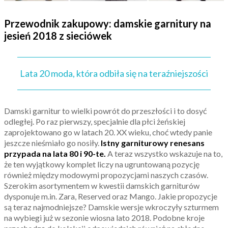
Przewodnik zakupowy: damskie garnitury na
jesień 2018 z sieciówek
Lata 20 moda, która odbiła się na teraźniejszości
Damski garnitur to wielki powrót do przeszłości i to dosyć
odległej. Po raz pierwszy, specjalnie dla płci żeńskiej
zaprojektowano go w latach 20. XX wieku, choć wtedy panie
jeszcze nieśmiało go nosiły.
Istny garniturowy renesans
przypada na lata 80 i 90-te.
A teraz wszystko wskazuje na to,
że ten wyjątkowy komplet liczy na ugruntowaną pozycję
również między modowymi propozycjami naszych czasów.
Szerokim asortymentem w kwestii damskich garniturów
dysponuje m.in. Zara, Reserved oraz Mango. Jakie propozycje
są teraz najmodniejsze? Damskie wersje wkroczyły szturmem
na wybiegi już w sezonie wiosna lato 2018. Podobne kroje