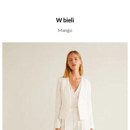
W bieli
Mango