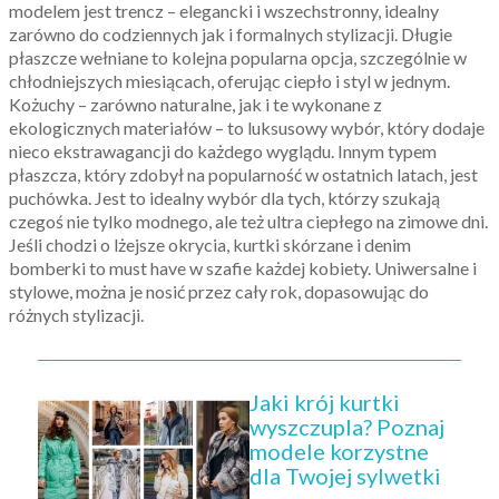
modelem jest trencz – elegancki i wszechstronny, idealny
zarówno do codziennych jak i formalnych stylizacji. Długie
płaszcze wełniane to kolejna popularna opcja, szczególnie w
chłodniejszych miesiącach, oferując ciepło i styl w jednym.
Kożuchy – zarówno naturalne, jak i te wykonane z
ekologicznych materiałów – to luksusowy wybór, który dodaje
nieco ekstrawagancji do każdego wyglądu. Innym typem
płaszcza, który zdobył na popularność w ostatnich latach, jest
puchówka. Jest to idealny wybór dla tych, którzy szukają
czegoś nie tylko modnego, ale też ultra ciepłego na zimowe dni.
Jeśli chodzi o lżejsze okrycia, kurtki skórzane i denim
bomberki to must have w szafie każdej kobiety. Uniwersalne i
stylowe, można je nosić przez cały rok, dopasowując do
różnych stylizacji.
Jaki krój kurtki
wyszczupla? Poznaj
modele korzystne
dla Twojej sylwetki