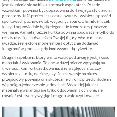
jest skupienie się na kilku istotnych aspekatach. Przede
wszystkim, powinna być dopasowana do Twojego stylu życia i
garderoby. Jeśli preferujesz casualowy styl, wybieraj spośród
sportowych puchówek lub wygodnych park. Dla miłośniczek
klasyki odpowiednie będą eleganckie trencze czy płaszcze
wełniane. Pamiętaj też, że kurtka powinna pasować nie tylko do
reszty ubrań, ale również do Twojej figury. Warto mieć na
uwadze, że niektóre modele mogą optycznie dodawać
kilogramów, podczas gdy inne wysmuklą sylwetkę.
Drugim aspektem, który warto wziąć pod uwagę, jest jakość
materiału i wykonania. To one w dużej mierze wpływają na
trwałość i komfort użytkowania. Bez względu na to, czy
wybierasz kurtkę na zimę, czy lżejszą wersję na okres
przejściowy, powinna ona skutecznie chronić przed chłodem i
wilgocią, a jednocześnie „oddychać”. Wysokiej jakości
materiały gwarantują nie tylko odpowiednią ochronę, ale
również estetyczny wygląd i długotrwałe użytkowanie.