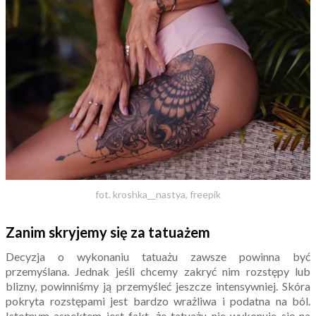
fot. kroshka__nastya, freepik
Zanim skryjemy się za tatuażem
Decyzja o wykonaniu tatuażu zawsze powinna być
przemyślana. Jednak jeśli chcemy zakryć nim rozstępy lub
blizny, powinniśmy ją przemyśleć jeszcze intensywniej. Skóra
pokryta rozstępami jest bardzo wrażliwa i podatna na ból.
Istotnym aspektem jest fakt, że tatuażu nie wykonuje się na