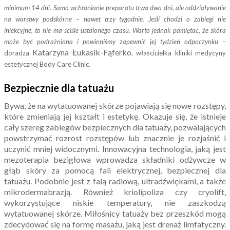
minimum 14 dni. Samo wchłanianie preparatu trwa dwa dni, ale oddziaływanie
na warstwy podskórne – nawet trzy tygodnie. Jeśli chodzi o zabiegi nie
iniekcyjne, to nie ma ściśle ustalonego czasu. Warto jednak pamiętać, że skóra
może być podrażniona i powinniśmy zapewnić jej tydzień odpoczynku
–
Katarzyna Łukasik-Fąferko
doradza
, właścicielka kliniki medycyny
estetycznej Body Care Clinic.
Bezpiecznie dla tatuażu
Bywa, że na wytatuowanej skórze pojawiają się nowe rozstępy,
które zmieniają jej kształt i estetykę. Okazuje się, że istnieje
cały szereg zabiegów bezpiecznych dla tatuaży, pozwalających
powstrzymać rozrost rozstępów lub znacznie je rozjaśnić i
uczynić mniej widocznymi. Innowacyjna technologia, jaką jest
mezoterapia bezigłowa wprowadza składniki odżywcze w
głąb skóry za pomocą fali elektrycznej, bezpiecznej dla
tatuażu. Podobnie jest z falą radiową, ultradźwiękami, a także
mikrodermabrazją. Również kriolipoliza czy cryolift,
wykorzystujące niskie temperatury, nie zaszkodzą
wytatuowanej skórze. Miłośnicy tatuaży bez przeszkód mogą
zdecydować się na formę masażu, jaką jest drenaż limfatyczny.