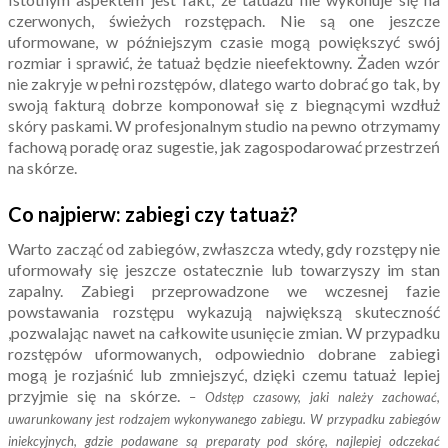
czerwonych, świeżych rozstępach. Nie są one jeszcze
uformowane, w późniejszym czasie mogą powiększyć swój
rozmiar i sprawić, że tatuaż będzie nieefektowny. Żaden wzór
nie zakryje w pełni rozstępów, dlatego warto dobrać go tak, by
swoją fakturą dobrze komponował się z biegnącymi wzdłuż
skóry paskami. W profesjonalnym studio na pewno otrzymamy
fachową poradę oraz sugestie, jak zagospodarować przestrzeń
na skórze.
Co najpierw: zabiegi czy tatuaż?
Warto zacząć od zabiegów, zwłaszcza wtedy, gdy rozstępy nie
uformowały się jeszcze ostatecznie lub towarzyszy im stan
zapalny. Zabiegi przeprowadzone we wczesnej fazie
powstawania rozstępu wykazują największą skuteczność
,pozwalając nawet na całkowite usunięcie zmian. W przypadku
rozstępów uformowanych, odpowiednio dobrane zabiegi
mogą je rozjaśnić lub zmniejszyć, dzięki czemu tatuaż lepiej
przyjmie się na skórze.
–
Odstęp czasowy, jaki należy zachować,
uwarunkowany jest rodzajem wykonywanego zabiegu. W przypadku zabiegów
iniekcyjnych, gdzie podawane są preparaty pod skórę, najlepiej odczekać