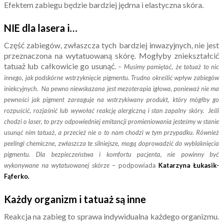
Efektem zabiegu będzie bardziej jędrna i elastyczna skóra.
NIE dla lasera i…
Część zabiegów, zwłaszcza tych bardziej inwazyjnych, nie jest
przeznaczona na wytatuowaną skórę. Mogłyby zniekształcić
tatuaż lub całkowicie go usunąć.
–
Musimy pamiętać, że tatuaż to nic
innego, jak podskórne wstrzyknięcie pigmentu. Trudno określić wpływ zabiegów
iniekcyjnych. Na pewno niewskazana jest mezoterapia igłowa, ponieważ nie ma
pewności jak pigment zareaguje na wstrzykiwany produkt, który mógłby go
rozpuścić, rozjaśnić lub wywołać reakcję alergiczną i stan zapalny skóry. Jeśli
chodzi o laser, to przy odpowiedniej emitancji promieniowania jesteśmy w stanie
usunąć nim tatuaż, a przecież nie o to nam chodzi w tym przypadku. Również
peelingi chemiczne, zwłaszcza te silniejsze, mogą doprowadzić do wyblaknięcia
pigmentu. Dla bezpieczeństwa i komfortu pacjenta, nie powinny być
wykonywane na wytatuowanej skórze
– podpowiada
Katarzyna Łukasik-
Fąferko.
Każdy organizm i tatuaż są inne
Reakcja na zabieg to sprawa indywidualna każdego organizmu.