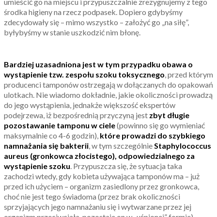
umieścić go na miejscu i przypuszczalnie zrezygnujemy z tego
środka higieny na rzecz podpasek. Dopiero gdybyśmy
zdecydowały się – mimo wszystko – założyć go „na siłę”,
byłybyśmy w stanie uszkodzić nim błonę.
Bardziej uzasadniona jest w tym przypadku obawa o
wystąpienie tzw. zespołu szoku toksycznego
, przed którym
producenci tamponów ostrzegają w dołączanych do opakowań
ulotkach. Nie wiadomo dokładnie, jakie okoliczności prowadzą
do jego wystąpienia, jednakże większość ekspertów
podejrzewa, iż bezpośrednią przyczyną jest
zbyt długie
pozostawanie tamponu w ciele
(powinno się go wymieniać
maksymalnie co 4-6 godzin),
które prowadzi do szybkiego
namnażania się bakterii
, w tym szczególnie
Staphylococcus
aureus (gronkowca złocistego), odpowiedzialnego za
wystąpienie szoku
. Przypuszcza się, że sytuacja taka
zachodzi wtedy, gdy kobieta używająca tamponów ma – już
przed ich użyciem – organizm zasiedlony przez gronkowca,
choć nie jest tego świadoma (przez brak okoliczności
sprzyjających jego namnażaniu się i wytwarzane przez jej
organizm przeciwciała, pozostaje on w „uśpionej” formie).