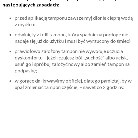
następujących zasadach:
przed aplikacją tamponu zawsze myj dłonie ciepłą wodą
z mydłem;
odwinięty z folii tampon, który spadnie na podłogę nie
nadaje się już do użytku i musi być wyrzucony do śmieci;
prawidłowo założony tampon nie wywołuje uczucia
dyskomfortu – jeżeli czujesz ból, „suchość” albo ucisk,
usuń go i spróbuj założyć nowy albo zamień tampon na
podpaskę;
w gorące dni krwawimy obficiej, dlatego pamiętaj, by w
upał zmieniać tampon częściej – nawet co 2 godziny.