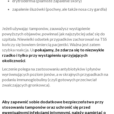
erytrodermia (plamiste zapalenie skóry)
zapalenie śluzówki (pochwy, ale także nosa czy gardła)
Jeżeli używając tamponów, zauważysz wystąpienie
powyższych objawów, powinnaś jak najszybciej udać się do
szpitala. Niewielki odsetek przypadków zachorowań na TSS
kończy się bowiem śmiercią pacjentki. Ważna jest zatem
szybka reakcja. Us
pokajamy, że zdarza się to niezwykle
rzadko
i tylko przy wystąpieniu sprzyjających
okoliczności
.
Leczenie polega na zastosowaniu antybiotyków i płynów
wyrównujących poziom jonów, a w skrajnych przypadkach na
podaniu immunoglobuliny (czyli gotowych przeciwciał
zwalczających gronkowca).
Aby zapewnić sobie dodatkowe bezpieczeństwo przy
stosowaniu tamponów oraz uchronić się przed
ewentualnymi infekcjami intymnymi, należy pamiętać o