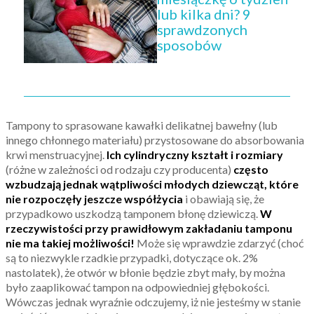
lub kilka dni? 9
sprawdzonych
sposobów
Tampony to sprasowane kawałki delikatnej bawełny (lub
innego chłonnego materiału) przystosowane do absorbowania
krwi menstruacyjnej.
Ich cylindryczny kształt i rozmiary
(różne w zależności od rodzaju czy producenta)
często
wzbudzają jednak wątpliwości młodych dziewcząt, które
nie rozpoczęły jeszcze współżycia
i obawiają się, że
przypadkowo uszkodzą tamponem błonę dziewiczą.
W
rzeczywistości przy prawidłowym zakładaniu tamponu
nie ma takiej możliwości!
Może się wprawdzie zdarzyć (choć
są to niezwykle rzadkie przypadki, dotyczące ok. 2%
nastolatek), że otwór w błonie będzie zbyt mały, by można
było zaaplikować tampon na odpowiedniej głębokości.
Wówczas jednak wyraźnie odczujemy, iż nie jesteśmy w stanie