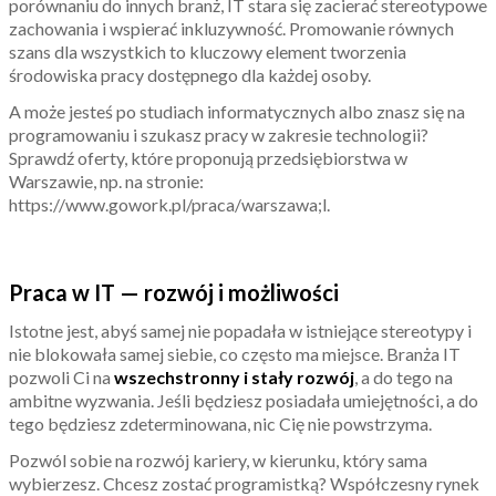
porównaniu do innych branż, IT stara się zacierać stereotypowe
zachowania i wspierać inkluzywność. Promowanie równych
szans dla wszystkich to kluczowy element tworzenia
środowiska pracy dostępnego dla każdej osoby.
A może jesteś po studiach informatycznych albo znasz się na
programowaniu i szukasz pracy w zakresie technologii?
Sprawdź oferty, które proponują przedsiębiorstwa w
Warszawie, np. na stronie:
https://www.gowork.pl/praca/warszawa;l.
Praca w IT — rozwój i możliwości
Istotne jest, abyś samej nie popadała w istniejące stereotypy i
nie blokowała samej siebie, co często ma miejsce. Branża IT
pozwoli Ci na
wszechstronny i stały rozwój
, a do tego na
ambitne wyzwania. Jeśli będziesz posiadała umiejętności, a do
tego będziesz zdeterminowana, nic Cię nie powstrzyma.
Pozwól sobie na rozwój kariery, w kierunku, który sama
wybierzesz. Chcesz zostać programistką? Współczesny rynek