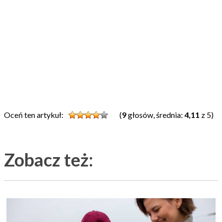
Oceń ten artykuł:
(
9
głosów, średnia:
4,11
z 5)
Zobacz też: