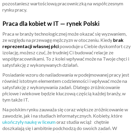
pozostaniesz wartościową pracowniczką na współczesnym
rynku pracy.
Praca dla kobiet w IT — rynek Polski
Praca w branży technologicznej może okazać się wyzwaniem,
ze względu na przewagę mężczyzn w otoczeniu. Kiedy
brak
reprezentacji własnej płci
powoduje u Ciebie dyskomfort czy
izolację, możesz czuć, że trudniej Ci budować relacje ze
współpracownikami. To z kolei wpływać może na Twoje chęci i
satysfakcję z wykonywanych działań.
Posiadanie wzoru do naśladowania w podejmowanej pracy jest
również istotnym elementem codzienności i wpływać może na
satysfakcję z wykonywania zadań. Dlatego zróżnicowanie
płciowe i wiekowe będzie kluczową częścią każdej branży, w
tym także IT.
Na polskim rynku zauważa się coraz większe zróżnicowanie w
zawodzie, jak i na studiach informatycznych. Kobiety, które
ukończyły naukę w liceum
oraz studia wciąż chętnie
doszkalają się i ambitnie podchodzą do swoich zadań. W