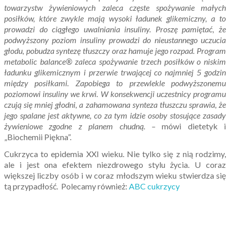
towarzystw żywieniowych zaleca częste spożywanie małych
posiłków, które zwykle mają wysoki ładunek glikemiczny, a to
prowadzi do ciągłego uwalniania insuliny. Proszę pamiętać, że
podwyższony poziom insuliny prowadzi do nieustannego uczucia
głodu, pobudza syntezę tłuszczy oraz hamuje jego rozpad. Program
metabolic balance® zaleca spożywanie trzech posiłków o niskim
ładunku glikemicznym i przerwie trwającej co najmniej 5 godzin
między posiłkami. Zapobiega to przewlekle podwyższonemu
poziomowi insuliny we krwi. W konsekwencji uczestnicy programu
czują się mniej głodni, a zahamowana synteza tłuszczu sprawia, że
jego spalane jest aktywne, co za tym idzie osoby stosujące zasady
żywieniowe zgodne z planem chudną. –
mówi dietetyk i
„Biochemii Piękna”.
Cukrzyca to epidemia XXI wieku. Nie tylko się z nią rodzimy,
ale i jest ona efektem niezdrowego stylu życia. U coraz
większej liczby osób i w coraz młodszym wieku stwierdza się
tą przypadłość. Polecamy również:
ABC cukrzycy