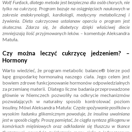
Wolf Funfack, dlatego metoda jest bezpieczna dla osób chorych, nie
tylko na cukrzycę. Program bazuje na osiągnięciach naukowych w
zakresie endokrynologii, kardiologii, medycyny metabolicznej i
żywienia. Dieta cukrzycowa ustalanaw oparciu o program jest
skuteczna. Zdarza się, że diabetycy dzięki właściwej diecie
zmniejszają ilość przyjmowanych leków. –
komentuje Aleksandra
Matuła.
Czy można leczyć cukrzycę jedzeniem? –
Hormony
Warto wiedzieć, że program metabolic balance® bierze pod
lupę gospodarkę hormonalną naszego ciała. Jego celem jest
bowiem zdrowe funkcjonowanie hormonów odpowiedzialnych
za przemianę materii. Dlatego liczne badania przeprowadzone
głównie w Niemczech pozwoliły na odkrycie mechanizmów
pozwalających w naturalny sposób kontrolować poziom
insuliny. Mówi Aleksandra Matuła:
Częste spożywanie posiłków o
wysokim ładunku glikemicznym powoduje, że insulina uwalniana
jest w sposób ciągły. Proszę pamiętać, że ciągła synteza glikogenu w
komórkach mięśniowych oraz odkładanie się tłuszczu w tkance