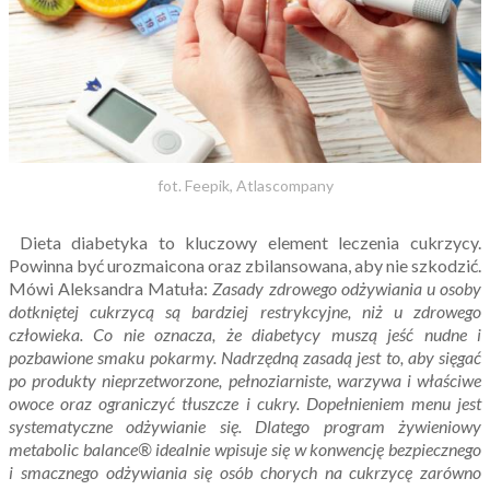
fot. Feepik, Atlascompany
Dieta diabetyka to kluczowy element leczenia cukrzycy.
Powinna być urozmaicona oraz zbilansowana, aby nie szkodzić.
Mówi Aleksandra Matuła:
Zasady zdrowego odżywiania u osoby
dotkniętej cukrzycą są bardziej restrykcyjne, niż u zdrowego
człowieka. Co nie oznacza, że diabetycy muszą jeść nudne i
pozbawione smaku pokarmy. Nadrzędną zasadą jest to, aby sięgać
po produkty nieprzetworzone, pełnoziarniste, warzywa i właściwe
owoce oraz ograniczyć tłuszcze i cukry. Dopełnieniem menu jest
systematyczne odżywianie się. Dlatego program żywieniowy
metabolic balance® idealnie wpisuje się w konwencję bezpiecznego
i smacznego odżywiania się osób chorych na cukrzycę zarówno