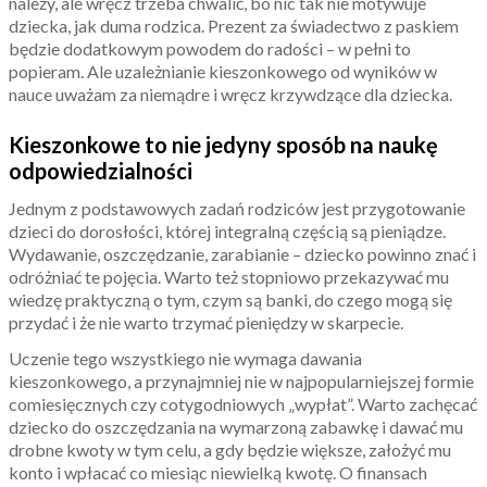
należy, ale wręcz trzeba chwalić, bo nic tak nie motywuje
dziecka, jak duma rodzica. Prezent za świadectwo z paskiem
będzie dodatkowym powodem do radości – w pełni to
popieram. Ale uzależnianie kieszonkowego od wyników w
nauce uważam za niemądre i wręcz krzywdzące dla dziecka.
Kieszonkowe to nie jedyny sposób na naukę
odpowiedzialności
Jednym z podstawowych zadań rodziców jest przygotowanie
dzieci do dorosłości, której integralną częścią są pieniądze.
Wydawanie, oszczędzanie, zarabianie – dziecko powinno znać i
odróżniać te pojęcia. Warto też stopniowo przekazywać mu
wiedzę praktyczną o tym, czym są banki, do czego mogą się
przydać i że nie warto trzymać pieniędzy w skarpecie.
Uczenie tego wszystkiego nie wymaga dawania
kieszonkowego, a przynajmniej nie w najpopularniejszej formie
comiesięcznych czy cotygodniowych „wypłat”. Warto zachęcać
dziecko do oszczędzania na wymarzoną zabawkę i dawać mu
drobne kwoty w tym celu, a gdy będzie większe, założyć mu
konto i wpłacać co miesiąc niewielką kwotę. O finansach