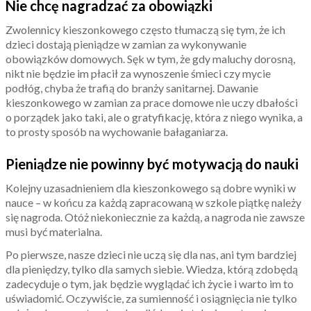
Nie chcę nagradzać za obowiązki
Zwolennicy kieszonkowego często tłumaczą się tym, że ich
dzieci dostają pieniądze w zamian za wykonywanie
obowiązków domowych. Sęk w tym, że gdy maluchy dorosną,
nikt nie będzie im płacił za wynoszenie śmieci czy mycie
podłóg, chyba że trafią do branży sanitarnej. Dawanie
kieszonkowego w zamian za prace domowe nie uczy dbałości
o porządek jako taki, ale o gratyfikację, która z niego wynika, a
to prosty sposób na wychowanie bałaganiarza.
Pieniądze nie powinny być motywacją do nauki
Kolejny uzasadnieniem dla kieszonkowego są dobre wyniki w
nauce – w końcu za każdą zapracowaną w szkole piątkę należy
się nagroda. Otóż niekoniecznie za każdą, a nagroda nie zawsze
musi być materialna.
Po pierwsze, nasze dzieci nie uczą się dla nas, ani tym bardziej
dla pieniędzy, tylko dla samych siebie. Wiedza, którą zdobędą
zadecyduje o tym, jak będzie wyglądać ich życie i warto im to
uświadomić. Oczywiście, za sumienność i osiągnięcia nie tylko