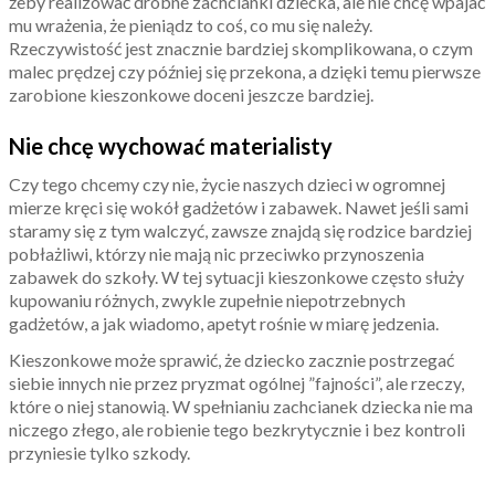
żeby realizować drobne zachcianki dziecka, ale nie chcę wpajać
mu wrażenia, że pieniądz to coś, co mu się należy.
Rzeczywistość jest znacznie bardziej skomplikowana, o czym
malec prędzej czy później się przekona, a dzięki temu pierwsze
zarobione kieszonkowe doceni jeszcze bardziej.
Nie chcę wychować materialisty
Czy tego chcemy czy nie, życie naszych dzieci w ogromnej
mierze kręci się wokół gadżetów i zabawek. Nawet jeśli sami
staramy się z tym walczyć, zawsze znajdą się rodzice bardziej
pobłażliwi, którzy nie mają nic przeciwko przynoszenia
zabawek do szkoły. W tej sytuacji kieszonkowe często służy
kupowaniu różnych, zwykle zupełnie niepotrzebnych
gadżetów, a jak wiadomo, apetyt rośnie w miarę jedzenia.
Kieszonkowe może sprawić, że dziecko zacznie postrzegać
siebie innych nie przez pryzmat ogólnej ”fajności”, ale rzeczy,
które o niej stanowią. W spełnianiu zachcianek dziecka nie ma
niczego złego, ale robienie tego bezkrytycznie i bez kontroli
przyniesie tylko szkody.