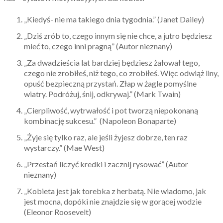
„Kiedyś- nie ma takiego dnia tygodnia.” (Janet Dailey)
„Dziś zrób to, czego innym się nie chce, a jutro będziesz
mieć to, czego inni pragną” (Autor nieznany)
„Za dwadzieścia lat bardziej będziesz żałował tego,
czego nie zrobiłeś, niż tego, co zrobiłeś. Więc odwiąż liny,
opuść bezpieczną przystań. Złap w żagle pomyślne
wiatry. Podróżuj, śnij, odkrywaj.” (Mark Twain)
„Cierpliwość, wytrwałość i pot tworzą niepokonaną
kombinację sukcesu.” (Napoleon Bonaparte)
„Żyje się tylko raz, ale jeśli żyjesz dobrze, ten raz
wystarczy.” (Mae West)
„Przestań liczyć kredki i zacznij rysować” (Autor
nieznany)
„Kobieta jest jak torebka z herbatą. Nie wiadomo, jak
jest mocna, dopóki nie znajdzie się w gorącej wodzie
(Eleonor Roosevelt)