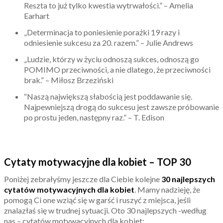
Reszta to już tylko kwestia wytrwałości.” – Amelia
Earhart
„Determinacja to poniesienie porażki 19 razy i
odniesienie sukcesu za 20. razem.” – Julie Andrews
„Ludzie, którzy w życiu odnoszą sukces, odnoszą go
POMIMO przeciwności, a nie dlatego, że przeciwności
brak.” – Miłosz Brzeziński
“Naszą największą słabością jest poddawanie się.
Najpewniejszą drogą do sukcesu jest zawsze próbowanie
po prostu jeden, następny raz.” – T. Edison
Cytaty motywacyjne dla kobiet – TOP 30
Poniżej zebrałyśmy jeszcze dla Ciebie kolejne
30 najlepszych
cytatów motywacyjnych dla kobiet
. Mamy nadzieję, że
pomogą Ci one wziąć się w garść i ruszyć z miejsca, jeśli
znalazłaś się w trudnej sytuacji. Oto 30 najlepszych -według
nas – cytatów motywacyjnych dla kobiet: