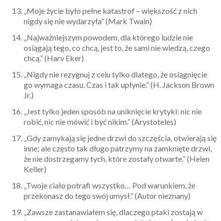
„Moje życie było pełne katastrof – większość z nich
nigdy się nie wydarzyła” (Mark Twain)
„Najważniejszym powodem, dla którego ludzie nie
osiągają tego, co chcą, jest to, że sami nie wiedzą, czego
chcą.” (Harv Eker)
„Nigdy nie rezygnuj z celu tylko dlatego, że osiągnięcie
go wymaga czasu. Czas i tak upłynie.” (H. Jackson Brown
Jr.)
„Jest tylko jeden sposób na uniknięcie krytyki: nic nie
robić, nic nie mówić i być nikim.” (Arystoteles)
„Gdy zamykają się jedne drzwi do szczęścia, otwierają się
inne; ale często tak długo patrzymy na zamknięte drzwi,
że nie dostrzegamy tych, które zostały otwarte.” (Helen
Keller)
„Twoje ciało potrafi wszystko… Pod warunkiem, że
przekonasz do tego swój umysł.” (Autor nieznany)
„Zawsze zastanawiałem się, dlaczego ptaki zostają w