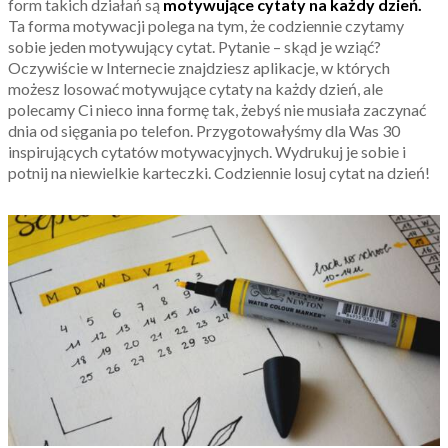
form takich działań są
motywujące cytaty na każdy dzień.
Ta forma motywacji polega na tym, że codziennie czytamy
sobie jeden motywujący cytat. Pytanie – skąd je wziąć?
Oczywiście w Internecie znajdziesz aplikacje, w których
możesz losować motywujące cytaty na każdy dzień, ale
polecamy Ci nieco inna formę tak, żebyś nie musiała zaczynać
dnia od sięgania po telefon. Przygotowałyśmy dla Was 30
inspirujących cytatów motywacyjnych. Wydrukuj je sobie i
potnij na niewielkie karteczki. Codziennie losuj cytat na dzień!