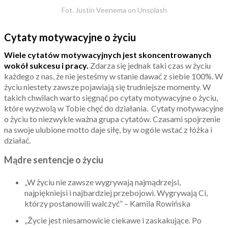
Fot. Justin Veenema on Unsplash
Cytaty motywacyjne o życiu
Wiele cytatów motywacyjnych jest skoncentrowanych
wokół sukcesu i pracy.
Zdarza się jednak taki czas w życiu
każdego z nas, że nie jesteśmy w stanie dawać z siebie 100%. W
życiu niestety zawsze pojawiają się trudniejsze momenty. W
takich chwilach warto sięgnąć po cytaty motywacyjne o życiu,
które wyzwolą w Tobie chęć do działania. Cytaty motywacyjne
o życiu to niezwykle ważna grupa cytatów. Czasami spojrzenie
na swoje ulubione motto daje siłę, by w ogóle wstać z łóżka i
działać.
Mądre sentencje o życiu
„W życiu nie zawsze wygrywają najmądrzejsi,
najpiękniejsi i najbardziej przebojowi. Wygrywają Ci,
którzy postanowili walczyć” – Kamila Rowińska
„Życie jest niesamowicie ciekawe i zaskakujące. Po