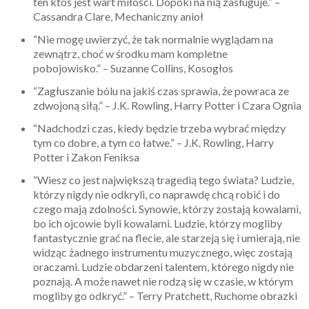
ten ktoś jest wart miłości. Dopóki na nią zasługuje.” –
Cassandra Clare, Mechaniczny anioł
“Nie mogę uwierzyć, że tak normalnie wyglądam na
zewnątrz, choć w środku mam kompletne
pobojowisko.” – Suzanne Collins, Kosogłos
“Zagłuszanie bólu na jakiś czas sprawia, że powraca ze
zdwojoną siłą.” – J.K. Rowling, Harry Potter i Czara Ognia
“Nadchodzi czas, kiedy będzie trzeba wybrać między
tym co dobre, a tym co łatwe.” – J.K. Rowling, Harry
Potter i Zakon Feniksa
“Wiesz co jest największą tragedią tego świata? Ludzie,
którzy nigdy nie odkryli, co naprawdę chcą robić i do
czego mają zdolności. Synowie, którzy zostają kowalami,
bo ich ojcowie byli kowalami. Ludzie, którzy mogliby
fantastycznie grać na flecie, ale starzeją się i umierają, nie
widząc żadnego instrumentu muzycznego, więc zostają
oraczami. Ludzie obdarzeni talentem, którego nigdy nie
poznają. A może nawet nie rodzą się w czasie, w którym
mogliby go odkryć.” – Terry Pratchett, Ruchome obrazki