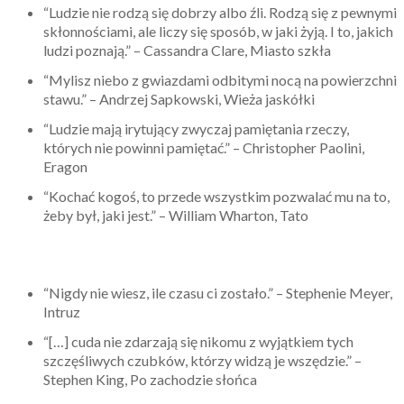
“Ludzie nie rodzą się dobrzy albo źli. Rodzą się z pewnymi
skłonnościami, ale liczy się sposób, w jaki żyją. I to, jakich
ludzi poznają.” – Cassandra Clare, Miasto szkła
“Mylisz niebo z gwiazdami odbitymi nocą na powierzchni
stawu.” – Andrzej Sapkowski, Wieża jaskółki
“Ludzie mają irytujący zwyczaj pamiętania rzeczy,
których nie powinni pamiętać.” – Christopher Paolini,
Eragon
“Kochać kogoś, to przede wszystkim pozwalać mu na to,
żeby był, jaki jest.” – William Wharton, Tato
“Nigdy nie wiesz, ile czasu ci zostało.” – Stephenie Meyer,
Intruz
“[…] cuda nie zdarzają się nikomu z wyjątkiem tych
szczęśliwych czubków, którzy widzą je wszędzie.” –
Stephen King, Po zachodzie słońca