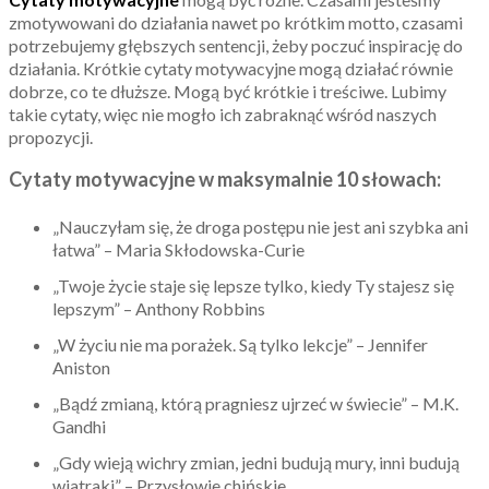
zmotywowani do działania nawet po krótkim motto, czasami
potrzebujemy głębszych sentencji, żeby poczuć inspirację do
działania. Krótkie cytaty motywacyjne mogą działać równie
dobrze, co te dłuższe. Mogą być krótkie i treściwe. Lubimy
takie cytaty, więc nie mogło ich zabraknąć wśród naszych
propozycji.
Cytaty motywacyjne w maksymalnie 10 słowach:
„Nauczyłam się, że droga postępu nie jest ani szybka ani
łatwa” – Maria Skłodowska-Curie
„Twoje życie staje się lepsze tylko, kiedy Ty stajesz się
lepszym” – Anthony Robbins
„W życiu nie ma porażek. Są tylko lekcje” – Jennifer
Aniston
„Bądź zmianą, którą pragniesz ujrzeć w świecie” – M.K.
Gandhi
„Gdy wieją wichry zmian, jedni budują mury, inni budują
wiatraki” – Przysłowie chińskie