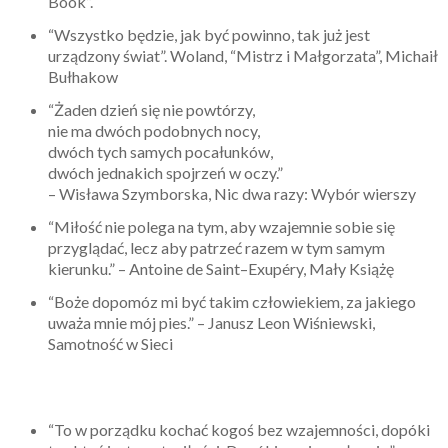
Book”.
“Wszystko będzie, jak być powinno, tak już jest
urządzony świat”. Woland, “Mistrz i Małgorzata”, Michaił
Bułhakow
“Żaden dzień się nie powtórzy,
nie ma dwóch podobnych nocy,
dwóch tych samych pocałunków,
dwóch jednakich spojrzeń w oczy.”
– Wisława Szymborska, Nic dwa razy: Wybór wierszy
“Miłość nie polega na tym, aby wzajemnie sobie się
przyglądać, lecz aby patrzeć razem w tym samym
kierunku.” – Antoine de Saint–Exupéry, Mały Książę
“Boże dopomóz mi być takim człowiekiem, za jakiego
uważa mnie mój pies.” – Janusz Leon Wiśniewski,
Samotność w Sieci
“To w porządku kochać kogoś bez wzajemności, dopóki