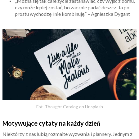
„Można się tak całe życie zastanawiać, czy wyjść z domu,
czy może lepiej zostać, bo zacznie padać deszcz. Ja po
prostu wychodzę i nie kombinuję.” – Agnieszka Dygant
Fot. Thought Catalog on Unsplash
Motywujące cytaty na każdy dzień
Niektórzy z nas lubią rozmaite wyzwania i plannery. Jednym z