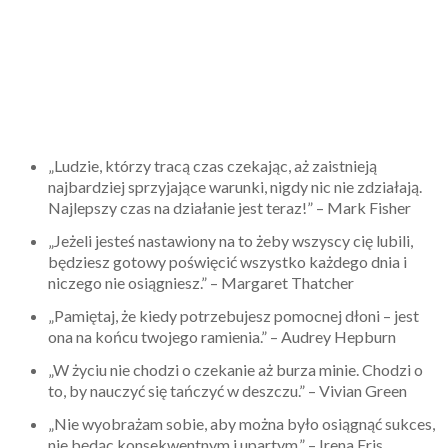
„Ludzie, którzy tracą czas czekając, aż zaistnieją
najbardziej sprzyjające warunki, nigdy nic nie zdziałają.
Najlepszy czas na działanie jest teraz!” – Mark Fisher
„Jeżeli jesteś nastawiony na to żeby wszyscy cię lubili,
będziesz gotowy poświęcić wszystko każdego dnia i
niczego nie osiągniesz.” – Margaret Thatcher
„Pamiętaj, że kiedy potrzebujesz pomocnej dłoni – jest
ona na końcu twojego ramienia.” – Audrey Hepburn
„W życiu nie chodzi o czekanie aż burza minie. Chodzi o
to, by nauczyć się tańczyć w deszczu.” – Vivian Green
„Nie wyobrażam sobie, aby można było osiągnąć sukces,
nie będąc konsekwentnym i upartym.” – Irena Eris