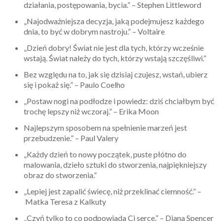
działania, postępowania, bycia.” – Stephen Littleword
„Najodważniejsza decyzja, jaką podejmujesz każdego
dnia, to być w dobrym nastroju.” – Voltaire
„Dzień dobry! Świat nie jest dla tych, którzy wcześnie
wstają. Świat należy do tych, którzy wstają szczęśliwi.”
Bez względu na to, jak się dzisiaj czujesz, wstań, ubierz
się i pokaż się.” – Paulo Coelho
„Postaw nogi na podłodze i powiedz: dziś chciałbym być
trochę lepszy niż wczoraj.” – Erika Moon
Najlepszym sposobem na spełnienie marzeń jest
przebudzenie.” – Paul Valery
„Każdy dzień to nowy początek, puste płótno do
malowania, dzieło sztuki do stworzenia, najpiękniejszy
obraz do stworzenia.”
„Lepiej jest zapalić świecę, niż przeklinać ciemność.” –
Matka Teresa z Kalkuty
„Czyń tylko to co podpowiada Ci serce.” – Diana Spencer