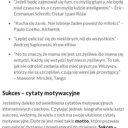
“Jeżeli będę zajmował się tym, co myślą głupcy, nie będę
miał czasu na to, o czym myślą ludzie inteligentni.” – Éric–
Emmanuel Schmitt, Oskar i pani Róża
“Kocha się za nic. Nie istnieje żaden powód do miłości.” –
Paulo Coelho, Alchemik
“Lepiej zaliczać się do niektórych, niż do wszystkich.” –
Andrzej Sapkowski, Krew elfów
“No to znaczy, że mama nie jest szczęśliwa. Bo mama się
wstydzi. Każdy się wstydzi być nieszczęśliwym. To tak
jak nie odrobić zadania albo mieć pryszcza. Wszyscy,
którzy nie są szczęśliwi, czują się winni jak przestępcy.”
– Sławomir Mrożek, Tango
Sukces – cytaty motywacyjne
Jesteśmy daleko od uwielbienia cytatów motywacyjnych
internetowych coachów. Czytając jednak biografie wielu ludzi
sukcesu, widzimy, że wielu z nich ma swoje ulubione cytaty
motywacyjne. Dobrze jest mieć takie
motto
, które pozwala
nam nabrać dystansu i nowej energii do działania.
Sukces –