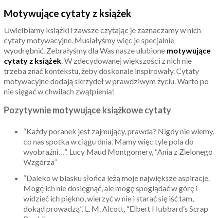
Motywujące cytaty z książek
Uwielbiamy książki i zawsze czytając je zaznaczamy w nich
cytaty motywacyjne. Musiałyśmy więc je specjalnie
wyodrębnić. Zebrałyśmy dla Was nasze ulubione
motywujące
cytaty z książek
. W zdecydowanej większości z nich nie
trzeba znać kontekstu, żeby doskonale inspirowały. Cytaty
motywacyjne dodają skrzydeł w prawdziwym życiu. Warto po
nie sięgać w chwilach zwątpienia!
Pozytywnie motywujące książkowe cytaty
“Każdy poranek jest zajmujący, prawda? Nigdy nie wiemy,
co nas spotka w ciągu dnia. Mamy więc tyle pola do
wyobraźni…”. Lucy Maud Montgomery, “Ania z Zielonego
Wzgórza”
“Daleko w blasku słońca leżą moje największe aspiracje.
Mogę ich nie dosięgnąć, ale mogę spoglądać w górę i
widzieć ich piękno, wierzyć w nie i starać się iść tam,
dokąd prowadzą”. L. M. Alcott, “Elbert Hubbard’s Scrap