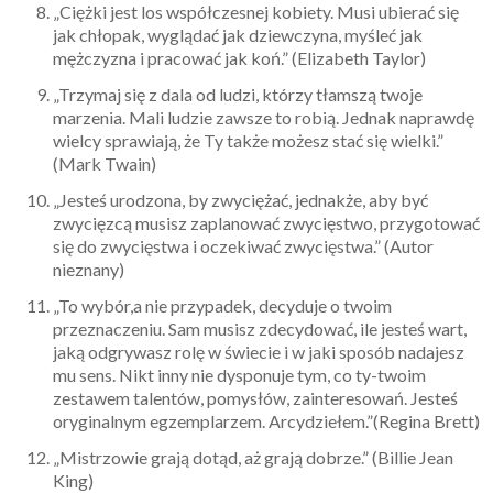
„Ciężki jest los współczesnej kobiety. Musi ubierać się
jak chłopak, wyglądać jak dziewczyna, myśleć jak
mężczyzna i pracować jak koń.” (Elizabeth Taylor)
„Trzymaj się z dala od ludzi, którzy tłamszą twoje
marzenia. Mali ludzie zawsze to robią. Jednak naprawdę
wielcy sprawiają, że Ty także możesz stać się wielki.”
(Mark Twain)
„Jesteś urodzona, by zwyciężać, jednakże, aby być
zwycięzcą musisz zaplanować zwycięstwo, przygotować
się do zwycięstwa i oczekiwać zwycięstwa.” (Autor
nieznany)
„To wybór,a nie przypadek, decyduje o twoim
przeznaczeniu. Sam musisz zdecydować, ile jesteś wart,
jaką odgrywasz rolę w świecie i w jaki sposób nadajesz
mu sens. Nikt inny nie dysponuje tym, co ty-twoim
zestawem talentów, pomysłów, zainteresowań. Jesteś
oryginalnym egzemplarzem. Arcydziełem.”(Regina Brett)
„Mistrzowie grają dotąd, aż grają dobrze.” (Billie Jean
King)