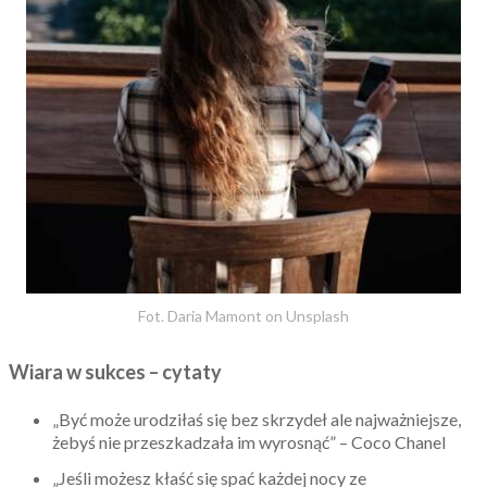
Fot. Daria Mamont on Unsplash
Wiara w sukces – cytaty
„Być może urodziłaś się bez skrzydeł ale najważniejsze,
żebyś nie przeszkadzała im wyrosnąć” – Coco Chanel
„Jeśli możesz kłaść się spać każdej nocy ze