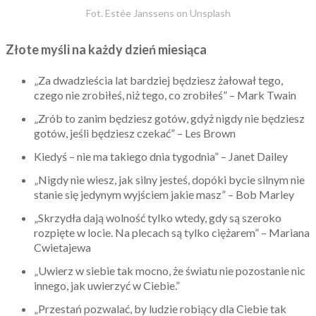
Fot. Estée Janssens on Unsplash
Złote myśli na każdy dzień miesiąca
„Za dwadzieścia lat bardziej będziesz żałował tego,
czego nie zrobiłeś, niż tego, co zrobiłeś” – Mark Twain
„Zrób to zanim będziesz gotów, gdyż nigdy nie będziesz
gotów, jeśli będziesz czekać” – Les Brown
Kiedyś – nie ma takiego dnia tygodnia” – Janet Dailey
„Nigdy nie wiesz, jak silny jesteś, dopóki bycie silnym nie
stanie się jedynym wyjściem jakie masz” – Bob Marley
„Skrzydła dają wolność tylko wtedy, gdy są szeroko
rozpięte w locie. Na plecach są tylko ciężarem” – Mariana
Cwietajewa
„Uwierz w siebie tak mocno, że światu nie pozostanie nic
innego, jak uwierzyć w Ciebie.”
„Przestań pozwalać, by ludzie robiący dla Ciebie tak