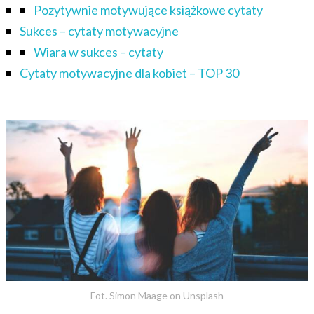
Pozytywnie motywujące książkowe cytaty
Sukces – cytaty motywacyjne
Wiara w sukces – cytaty
Cytaty motywacyjne dla kobiet – TOP 30
Fot. Simon Maage on Unsplash