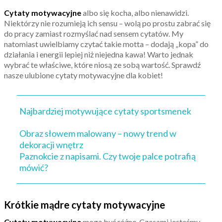
Cytaty motywacyjne
albo się kocha, albo nienawidzi.
Niektórzy nie rozumieją ich sensu – wolą po prostu zabrać się
do pracy zamiast rozmyślać nad sensem cytatów. My
natomiast uwielbiamy czytać takie motta – dodają „kopa” do
działania i energii lepiej niż niejedna kawa! Warto jednak
wybrać te właściwe, które niosą ze sobą wartość. Sprawdź
nasze ulubione cytaty motywacyjne dla kobiet!
Najbardziej motywujące cytaty sportsmenek
Obraz słowem malowany – nowy trend w
dekoracji wnętrz
Paznokcie z napisami. Czy twoje palce potrafią
mówić?
Krótkie mądre cytaty motywacyjne
Cytaty motywacyjne
mogą być różne. Czasami jesteśmy