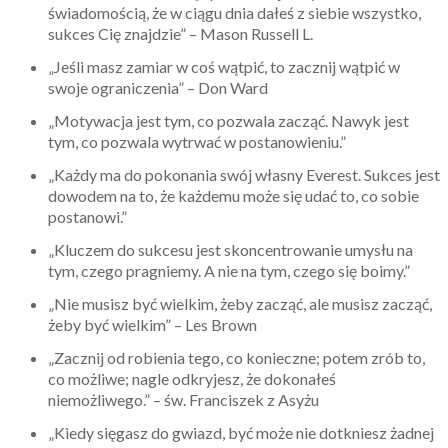
świadomością, że w ciągu dnia dałeś z siebie wszystko,
sukces Cię znajdzie” – Mason Russell L.
„Jeśli masz zamiar w coś wątpić, to zacznij wątpić w
swoje ograniczenia” – Don Ward
„Motywacja jest tym, co pozwala zacząć. Nawyk jest
tym, co pozwala wytrwać w postanowieniu.”
„Każdy ma do pokonania swój własny Everest. Sukces jest
dowodem na to, że każdemu może się udać to, co sobie
postanowi.”
„Kluczem do sukcesu jest skoncentrowanie umysłu na
tym, czego pragniemy. A nie na tym, czego się boimy.”
„Nie musisz być wielkim, żeby zacząć, ale musisz zacząć,
żeby być wielkim” – Les Brown
„Zacznij od robienia tego, co konieczne; potem zrób to,
co możliwe; nagle odkryjesz, że dokonałeś
niemożliwego.” – św. Franciszek z Asyżu
„Kiedy sięgasz do gwiazd, być może nie dotkniesz żadnej