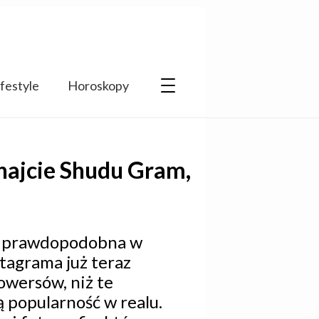
ifestyle
Horoskopy
najcie Shudu Gram,
ię prawdopodobna w
stagrama już teraz
lowersów, niż te
 popularność w realu.