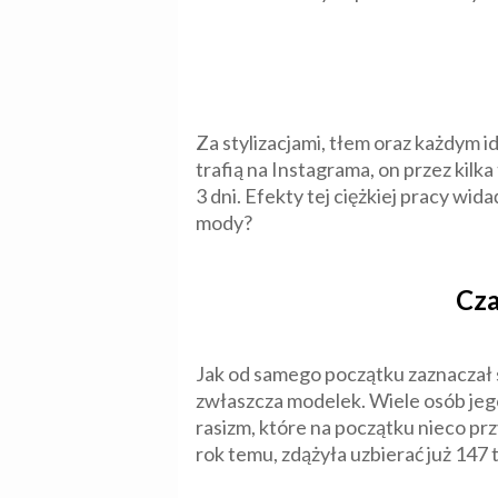
Za stylizacjami, tłem oraz każdym 
trafią na Instagrama, on przez kilka
3 dni. Efekty tej ciężkiej pracy wi
mody?
Cza
Jak od samego początku zaznaczał s
zwłaszcza modelek. Wiele osób jego
rasizm, które na początku nieco prz
rok temu, zdążyła uzbierać już 147 