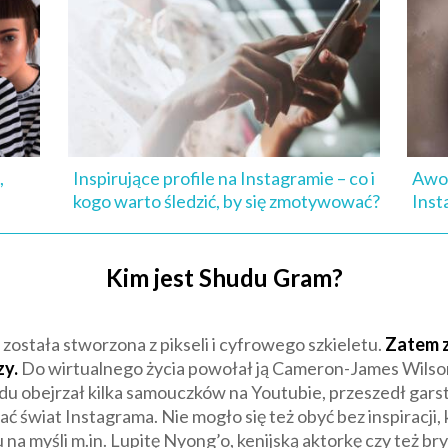
,
Inspirujące profile na Instagramie – co i
Awok
kogo warto śledzić, by się zmotywować?
Inst
Kim jest Shudu Gram?
ostała stworzona z pikseli i cyfrowego szkieletu.
Zatem z
zy.
Do wirtualnego życia powołał ją Cameron-James Wilson,
u obejrzał kilka samouczków na Youtubie, przeszedł gars
 świat Instagrama. Nie mogło się też obyć bez inspiracji, 
 na myśli m.in. Lupitę Nyong’o, kenijską aktorkę czy też b