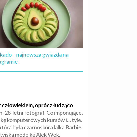
ado – najnowsza gwiazda na
agramie
 człowiekiem, oprócz łudząco
 28-letni fotograf. Co imponujące,
tkę komputerowych kursów i… tyle.
którą była czarnoskóra lalka Barbie
rytyjską modelkę Alek Wek.