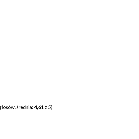
głosów, średnia:
4,61
z 5)