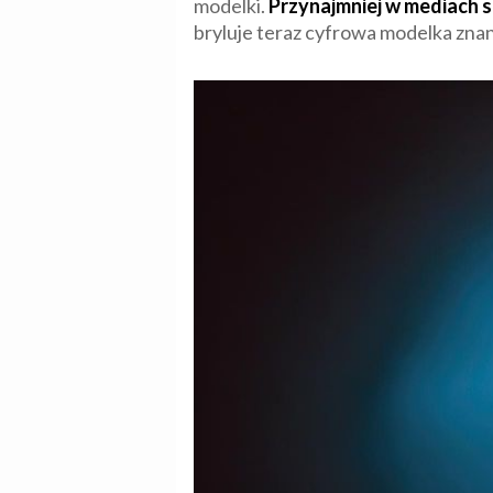
modelki.
Przynajmniej w mediach 
bryluje teraz cyfrowa modelka zna