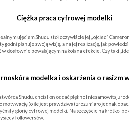
Ciężka praca cyfrowej modelki
idealnym ujęciem Shudu stoi oczywiście jej „ojciec” Camer
 tygodni planuje swoją wizję, a na jej realizację, jak powie
dać w dosłownie powalającym na kolana efekcie. Czy taki „
rnoskóra modelka i oskarżenia o rasizm w
twórca Shudu, chciał on oddać piękno i niesamowitą urodę
 motywację (o ile jest prawdziwa) zrozumiało jednak opacz
yćmiły glorię cyfrowej modelki. Na szczęście na krótko, bo 
tysięcy followersów.