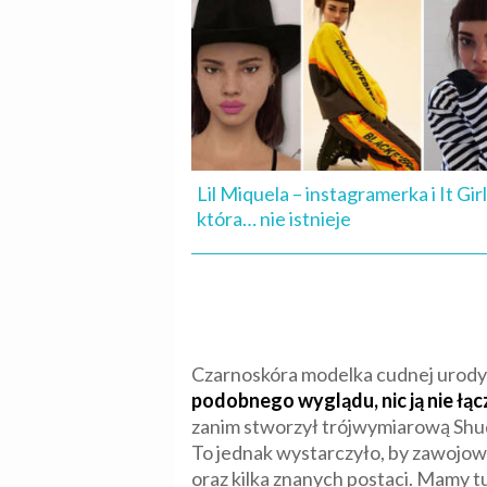
Lil Miquela – instagramerka i It Girl
która… nie istnieje
Czarnoskóra modelka cudnej urody z
podobnego wyglądu, nic ją nie łąc
zanim stworzył trójwymiarową Shud
To jednak wystarczyło, by zawojować
oraz kilka znanych postaci. Mamy tu