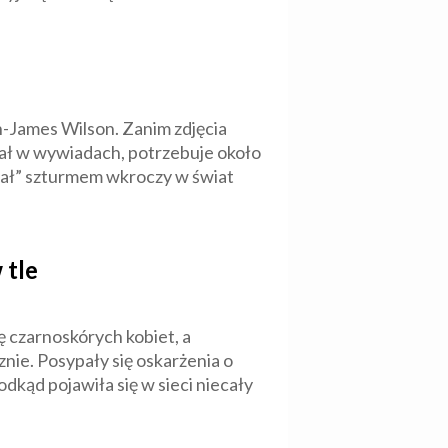
on-James Wilson. Zanim zdjęcia
dział w wywiadach, potrzebuje około
ideał” szturmem wkroczy w świat
 tle
 czarnoskórych kobiet, a
nie. Posypały się oskarżenia o
odkąd pojawiła się w sieci niecały