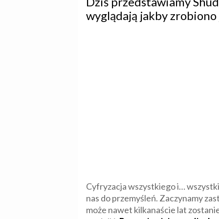
Dziś przedstawiamy Shudu
wyglądają jakby zrobiono
Cyfryzacja wszystkiego i… wszystk
nas do przemyśleń. Zaczynamy zas
może nawet kilkanaście lat zostani