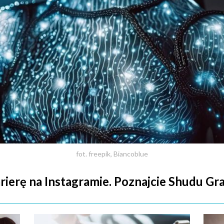
fot. freepik, Biancoblue
ierę na Instagramie. Poznajcie Shudu Gram