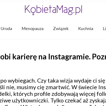
Uroda
Menopauza
Związek
Kuchnia
L
bi karierę na Instagramie. Poz
!
po wybiegach. Czy taka wizja wydaje ci s
eśli nie, musimy cię zmartwić. W świecie In
elki, których profile zdobywają więcej fol
we użytkowniczki. Tylko czekać aż zyskają