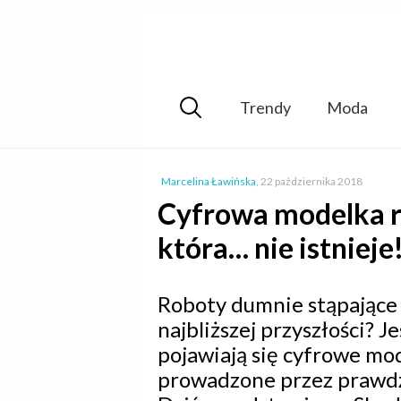
Trendy
Moda
Marcelina Ławińska
,
22 października 2018
Cyfrowa modelka ro
która… nie istnieje
Roboty dumnie stąpające 
najbliższej przyszłości? J
pojawiają się cyfrowe mod
prowadzone przez prawdzi