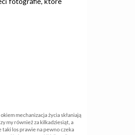
i fotografie, które
okiem mechanizacja życia skłaniają
Czy my również za kilkadziesiąt, a
e taki los prawie na pewno czeka