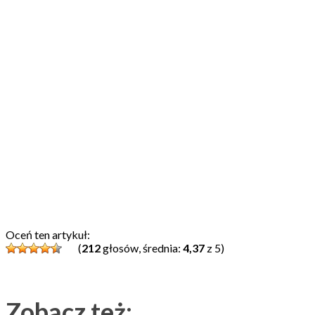
Oceń ten artykuł:
(
212
głosów, średnia:
4,37
z 5)
Zobacz też: