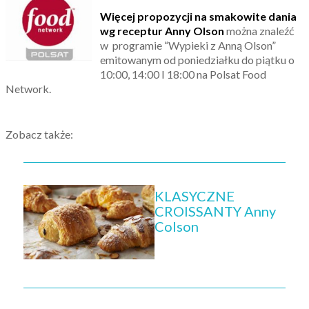
Więcej propozycji na smakowite dania
wg receptur
Anny Olson
można znaleźć
w programie “Wypieki z Anną Olson”
emitowanym od poniedziałku do piątku o
10:00, 14:00 I 18:00 na Polsat Food
Network.
Zobacz także:
KLASYCZNE
CROISSANTY Anny
Colson