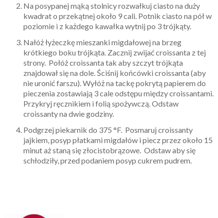
Na posypanej mąką stolnicy rozwałkuj ciasto na duży
kwadrat o przekątnej około 9 cali. Potnik ciasto na pół w
poziomie i z każdego kawałka wytnij po 3 trójkąty.
Nałóż łyżeczkę mieszanki migdałowej na brzeg
krótkiego boku trójkąta. Zacznij zwijać croissanta z tej
strony. Połóż croissanta tak aby szczyt trójkąta
znajdował się na dole. Ściśnij końcówki croissanta (aby
nie uronić farszu). Wyłóż na tackę pokrytą papierem do
pieczenia zostawiają 3 cale odstępu między croissantami.
Przykryj ręcznikiem i folią spożywczą. Odstaw
croissanty na dwie godziny.
Podgrzej piekarnik do 375 °F. Posmaruj croissanty
jajkiem, posyp płatkami migdałów i piecz przez około 15
minut aż staną się złocistobrązowe. Odstaw aby się
schłodziły, przed podaniem posyp cukrem pudrem.