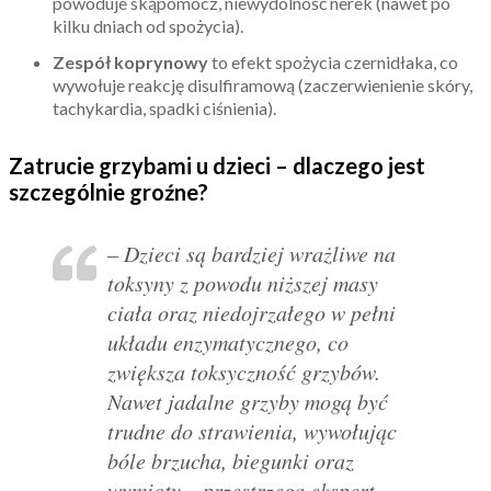
powoduje skąpomocz, niewydolność nerek (nawet po
kilku dniach od spożycia).
Zespół koprynowy
to efekt spożycia czernidłaka, co
wywołuje reakcję disulfiramową (zaczerwienienie skóry,
tachykardia, spadki ciśnienia).
Zatrucie grzybami u dzieci – dlaczego jest
szczególnie groźne?
– Dzieci są bardziej wrażliwe na
toksyny z powodu niższej masy
ciała oraz niedojrzałego w pełni
układu enzymatycznego, co
zwiększa toksyczność grzybów.
Nawet jadalne grzyby mogą być
trudne do strawienia, wywołując
bóle brzucha, biegunki oraz
wymioty – przestrzega ekspert.