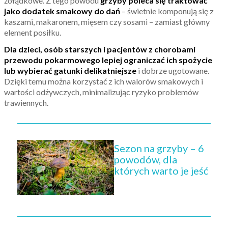
żołądkowe. Z tego powodu
grzyby poleca się traktować
jako dodatek smakowy do dań
– świetnie komponują się z
kaszami, makaronem, mięsem czy sosami – zamiast główny
element posiłku.
Dla dzieci, osób starszych i pacjentów z chorobami
przewodu pokarmowego lepiej ograniczać ich spożycie
lub wybierać gatunki delikatniejsze
i dobrze ugotowane.
Dzięki temu można korzystać z ich walorów smakowych i
wartości odżywczych, minimalizując ryzyko problemów
trawiennych.
Sezon na grzyby – 6
powodów, dla
których warto je jeść