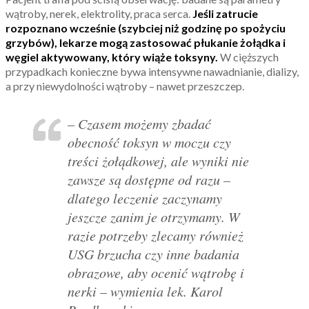
wątroby, nerek, elektrolity, praca serca.
Jeśli zatrucie
rozpoznano wcześnie (szybciej niż godzinę po spożyciu
grzybów), lekarze mogą zastosować płukanie żołądka i
węgiel aktywowany, który wiąże toksyny.
W cięższych
przypadkach konieczne bywa intensywne nawadnianie, dializy,
a przy niewydolności wątroby – nawet przeszczep.
– Czasem możemy zbadać
obecność toksyn w moczu czy
treści żołądkowej, ale wyniki nie
zawsze są dostępne od razu –
dlatego leczenie zaczynamy
jeszcze zanim je otrzymamy. W
razie potrzeby zlecamy również
USG brzucha czy inne badania
obrazowe, aby ocenić wątrobę i
nerki – wymienia lek. Karol