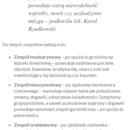
powoduje ostrą niewydolność
wątroby, nerek czy uszkodzenie
mózgu – podkreśla lek. Karol
Rzadkowski.
Do innych zespołów należą m.in.:
Zespół muskarynowy
– po spożyciu grzybów np.
lejówki śmiertelnej – powoduje nadmierne pocenie,
ślinotok, łzawienie, bradykardię, skurcz oskrzeli
manifestujący się dusznością czy kaszlem.
Zespół muscymolowy
– po zjedzeniu muchomora
czerwonego – wywołuje objawy takie jak pobudzenie,
omamy, drgawki, zaburzenia świadomości. Symptomy
grypopodobne, a nawet uszkodzenie wątroby i drgawki
powoduje natomiast zespół gyromitrowy – po spożyciu
piestrzenicy.
Zespół orelaninowy
– po zjedzeniu zasłonaka –