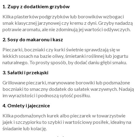
1. Zupy z dodatkiem grzybów
Kilka plasterków podgrzybków lub borowików wzbogaci
smak klasycznej jarzynowej czy kremu z dyni. Grzyby nadadzą
potrawie aromatu, ale nie zdominują jej wartości odżywczych.
2. Sosy do makaronu i kasz
Pieczarki, boczniaki czy kurki świetnie sprawdzają się w
lekkich sosach na bazie oliwy, śmietanki roślinnej lub jogurtu
naturalnego. To prosty sposób, by dodać daniu głębi smaku.
3. Sałatki i przekąski
Grillowane pieczarki, marynowane borowiki lub podsmażone
boczniaki to smaczny dodatek do sałatek warzywnych. Nadają
im wyrazistości i podnoszą sytość posiłku.
4. Omlety i jajecznice
Kilka podsmażonych kurek albo pieczarek w towarzystwie
jajek i szczypiorku to szybki i wartościowy posiłek, idealny na
śniadanie lub kolację.