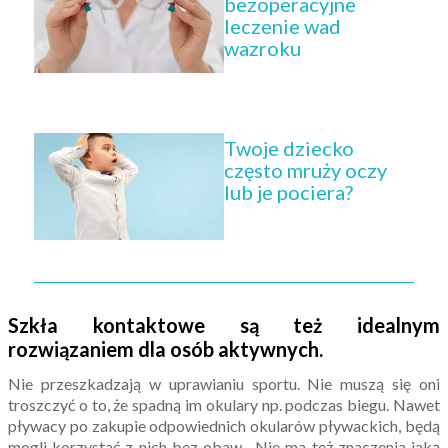
bezoperacyjne
leczenie wad
wazroku
Twoje dziecko
często mruży oczy
lub je pociera?
Szkła kontaktowe są też idealnym
rozwiązaniem dla osób a
ktywnych
.
Nie przeszkadzają w uprawianiu sportu. Nie muszą się oni
troszczyć o to, że spadną im okulary np. podczas biegu. Nawet
pływacy po zakupie odpowiednich okularów pływackich, będą
mogli korzystać z nich bez obaw. Nie ma też znaczenia jaką