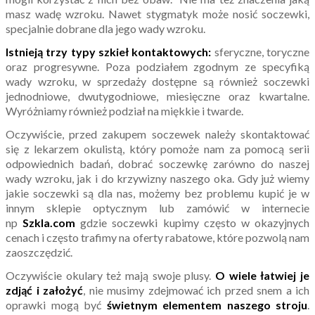
masz wadę wzroku. Nawet stygmatyk może nosić soczewki,
specjalnie dobrane dla jego wady wzroku.
Istnieją trzy typy szkieł kontaktowych:
sferyczne, toryczne
oraz progresywne. Poza podziałem zgodnym ze specyfiką
wady wzroku, w sprzedaży dostępne są również soczewki
jednodniowe, dwutygodniowe, miesięczne oraz kwartalne.
Wyróżniamy również podział na miękkie i twarde.
Oczywiście, przed zakupem soczewek należy skontaktować
się z lekarzem okulistą, który pomoże nam za pomocą serii
odpowiednich badań, dobrać soczewkę zarówno do naszej
wady wzroku, jak i do krzywizny naszego oka. Gdy już wiemy
jakie soczewki są dla nas, możemy bez problemu kupić je w
innym sklepie optycznym lub zamówić w internecie
np
Szkla.com
gdzie soczewki kupimy często w okazyjnych
cenach i często trafimy na oferty rabatowe, które pozwolą nam
zaoszczędzić.
Oczywiście okulary też mają swoje plusy.
O wiele łatwiej je
zdjąć i założyć
, nie musimy zdejmować ich przed snem a ich
oprawki mogą być
świetnym elementem naszego stroju
.