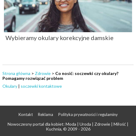
Wybieramy okulary korekcyjne damskie
Strona główna
>
Zdrowie
>
Co nosić: soczewki czy okulary?
Pomagamy rozwiązać problem
Okulary
|
soczewki kontaktowe
Kontakt
Reklama
Polityka prywatności i regulaminy
Nowoczesny portal dla kobiet: Moda | Uroda | Zdrowie | Miłość |
Kuchnia
, © 2009 - 2026