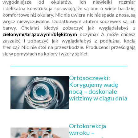
wygodniejsze od okularów. Ich niewielki rozmiar
i delikatna konstrukcja sprawiają, że są one o wiele bardziej
komfortowe niż okulary. Nic nie uwiera, nic nie spada z nosa, są
wręcz niewyczuwalne. Dodatkowym atutem soczewek są ich
barwy. Chciałaś kiedyś zobaczyć jak wyglądałabyś z
zielonymi/brązowymi/błękitnym
oczyma? A może chcesz
zaszaleć i zobaczyć jak wyglądałabyś z podłużną, kocią
źrenicą? Nic nie stoi na przeszkodzie. Producenci prześcigają
się w pomysłach na kolory i wzory szkieł.
Ortosoczewki:
Korygujemy wadę
nocą – doskonale
widzimy w ciągu dnia
Ortokorekcja
wzroku –