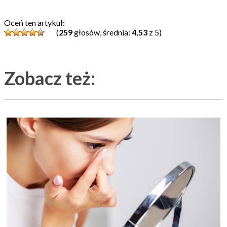
Oceń ten artykuł:
(
259
głosów, średnia:
4,53
z 5)
Zobacz też: