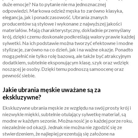
duże emocje? Na to pytanie nie ma jednoznacznej
odpowiedzi. Markowa odzież męska to zarówno klasyka,
elegancja, jak i ponadczasowość. Ubrania znanych
producentów są stylowe i wykonane z najwyższej jakości
materiałów. Mają charakterystyczny, dokładnie przemyślany
krój, dzięki czemu doskonale podkreślają walory prawie każdej
sylwetki. Na ich podstawie można tworzyć efektowne i modne
stylizacje, zarówno na co dzień, jak i na ważne okazje. Ponadto
mogą pełnić nie tylko rolę bazową, ale także być atrakcyjnym
dodatkiem, subtelnie eksponującym klasę, szyk oraz wdzięk
noszącej je osoby. Dzięki temu podnoszą samoocenę oraz
pewność siebie.
Jakie ubrania męskie uważane są za
ekskluzywne?
Ekskluzywne ubrania męskie ze względu na swój prosty krój i
niezwykle miękki, subtelnie otulający sylwetkę materiał, są
modne w każdym sezonie. Można nosić je o każdej porze roku,
niezależnie od okazji. Jednak nie można nie zgodzić się ze
stwierdzeniem, że najlepiej prezentują się założone na