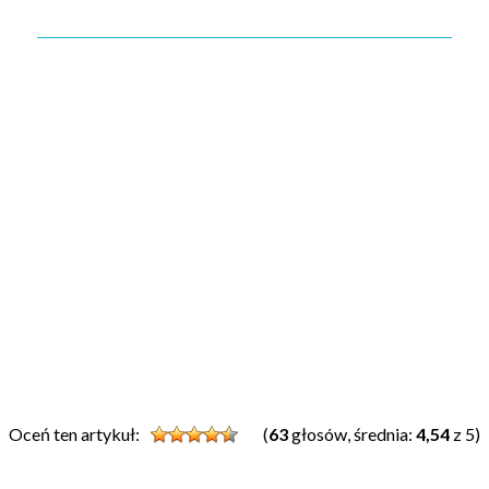
Oceń ten artykuł:
(
63
głosów, średnia:
4,54
z 5)