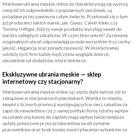
Markowe ubrania męskie, mimo że charakteryzują się wyższą
ceną niż ich odpowiedniki z popularnych sieciówek, są
pożądane przez panów na całym świecie. Przekonali się o tym
już producenci takich marek, jak: Guess, Calvin Klein, czy
Tommy Hilfiger, którzy swoje produkty wysyłają nawet do
bardzo odległych zakątków. W czym tkwi sekret? Za renomę
oryginalnych ubrań odpowiadają przede wszystkim trzy cechy:
jakość, elegancja oraz ponadczasowość. W ekskluzywnej
odzieży tych firm każdy mężczyzna wygląda dobrze,
niezależnie od dodatków, które dobierze.
Ekskluzywne ubrania męskie — sklep
internetowy czy stacjonarny?
Markowe ubrania męskie online są często dużo tańsze, niż te
zakupione w stacjonarnych placówkach. Wynika to między
innymi z licznych promocji występujących w sieci, rabatów za
zapis do newslettera czy z samej polityki firmy. Istotny wpływ
na ostateczną kwotę do zapłaty mają wpływ także mniejsze
opłaty ponoszone przez producentów na utrzymanie
pracowników oraz brak konieczności płacenia rachunków za