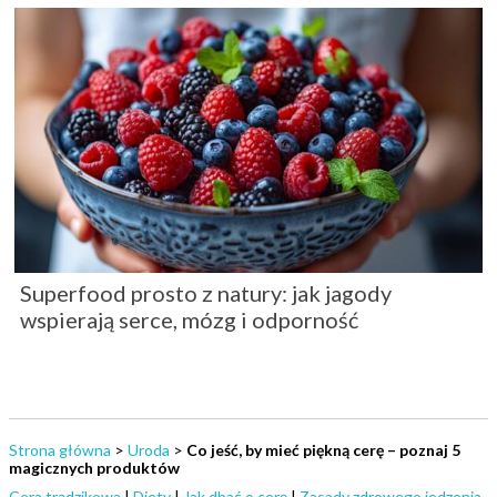
Superfood prosto z natury: jak jagody
wspierają serce, mózg i odporność
Strona główna
>
Uroda
>
Co jeść, by mieć piękną cerę – poznaj 5
magicznych produktów
Cera trądzikowa
|
Diety
|
Jak dbać o cerę
|
Zasady zdrowego jedzenia