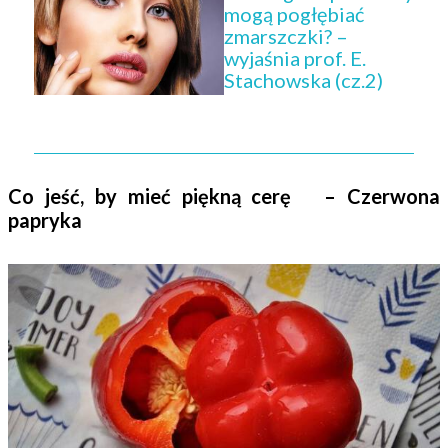
mogą pogłębiać
zmarszczki? –
wyjaśnia prof. E.
Stachowska (cz.2)
Co jeść, by mieć piękną cerę – Czerwona
papryka