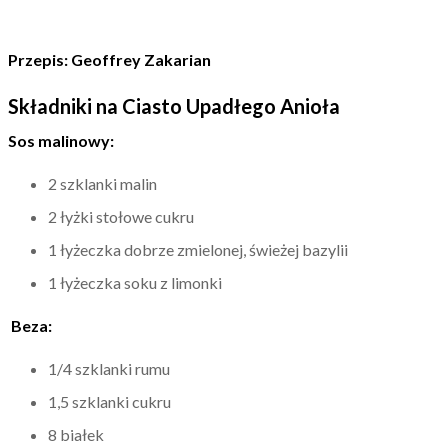
Przepis: Geoffrey Zakarian
Składniki na Ciasto Upadłego Anioła
Sos malinowy:
2 szklanki malin
2 łyżki stołowe cukru
1 łyżeczka dobrze zmielonej, świeżej bazylii
1 łyżeczka soku z limonki
Beza:
1/4 szklanki rumu
1,5 szklanki cukru
8 białek