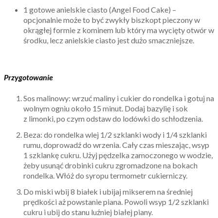
1 gotowe anielskie ciasto (Angel Food Cake) –
opcjonalnie może to być zwykły biszkopt pieczony w
okrągłej formie z kominem lub który ma wycięty otwór w
środku, lecz anielskie ciasto jest dużo smaczniejsze.
Przygotowanie
Sos malinowy: wrzuć maliny i cukier do rondelka i gotuj na
wolnym ogniu około 15 minut. Dodaj bazylię i sok
z limonki, po czym odstaw do lodówki do schłodzenia.
Beza: do rondelka wlej 1/2 szklanki wody i 1/4 szklanki
rumu, doprowadź do wrzenia. Cały czas mieszając, wsyp
1 szklankę cukru. Użyj pędzelka zamoczonego w wodzie,
żeby usunąć drobinki cukru zgromadzone na bokach
rondelka. Włóż do syropu termometr cukierniczy.
Do miski wbij 8 białek i ubijaj mikserem na średniej
prędkości aż powstanie piana. Powoli wsyp 1/2 szklanki
cukru i ubij do stanu luźniej białej piany.