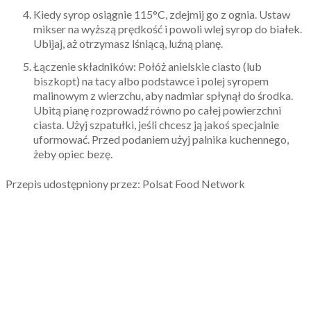
Kiedy syrop osiągnie 115°C, zdejmij go z ognia. Ustaw
mikser na wyższą prędkość i powoli wlej syrop do białek.
Ubijaj, aż otrzymasz lśniącą, luźną pianę.
Łączenie składników: Połóż anielskie ciasto (lub
biszkopt) na tacy albo podstawce i polej syropem
malinowym z wierzchu, aby nadmiar spłynął do środka.
Ubitą pianę rozprowadź równo po całej powierzchni
ciasta. Użyj szpatułki, jeśli chcesz ją jakoś specjalnie
uformować. Przed podaniem użyj palnika kuchennego,
żeby opiec bezę.
Przepis udostępniony przez: Polsat Food Network