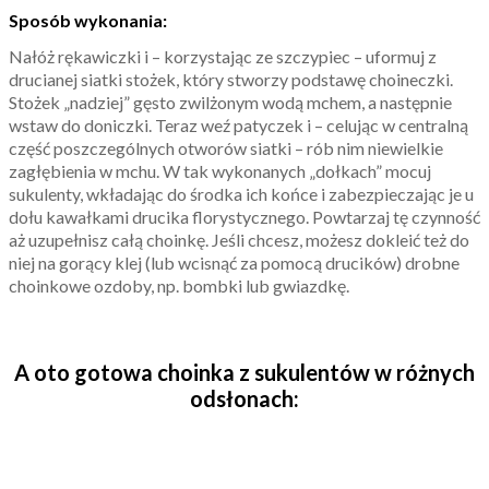
Sposób wykonania:
Nałóż rękawiczki i – korzystając ze szczypiec – uformuj z
drucianej siatki stożek, który stworzy podstawę choineczki.
Stożek „nadziej” gęsto zwilżonym wodą mchem, a następnie
wstaw do doniczki. Teraz weź patyczek i – celując w centralną
część poszczególnych otworów siatki – rób nim niewielkie
zagłębienia w mchu. W tak wykonanych „dołkach” mocuj
sukulenty, wkładając do środka ich końce i zabezpieczając je u
dołu kawałkami drucika florystycznego. Powtarzaj tę czynność
aż uzupełnisz całą choinkę. Jeśli chcesz, możesz dokleić też do
niej na gorący klej (lub wcisnąć za pomocą drucików) drobne
choinkowe ozdoby, np. bombki lub gwiazdkę.
A oto gotowa choinka z sukulentów w różnych
odsłonach: