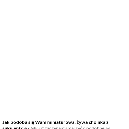
Jak podoba się Wam miniaturowa, żywa choinka z
sukulentów?
My już zaczynamy marzyć o podobnej w