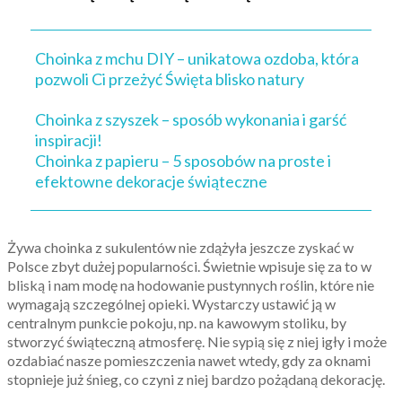
Choinka z mchu DIY – unikatowa ozdoba, która
pozwoli Ci przeżyć Święta blisko natury
Choinka z szyszek – sposób wykonania i garść
inspiracji!
Choinka z papieru – 5 sposobów na proste i
efektowne dekoracje świąteczne
Żywa choinka z sukulentów nie zdążyła jeszcze zyskać w
Polsce zbyt dużej popularności. Świetnie wpisuje się za to w
bliską i nam modę na hodowanie pustynnych roślin, które nie
wymagają szczególnej opieki. Wystarczy ustawić ją w
centralnym punkcie pokoju, np. na kawowym stoliku, by
stworzyć świąteczną atmosferę. Nie sypią się z niej igły i może
ozdabiać nasze pomieszczenia nawet wtedy, gdy za oknami
stopnieje już śnieg, co czyni z niej bardzo pożądaną dekorację.