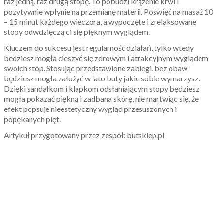
raz jedną, raz drugą stopę. To pobudzi krążenie krwi i
pozytywnie wpłynie na przemianę materii. Poświęć na masaż 10
– 15 minut każdego wieczora, a wypoczęte i zrelaksowane
stopy odwdzięczą ci się pięknym wyglądem.
Kluczem do sukcesu jest regularność działań, tylko wtedy
będziesz mogła cieszyć się zdrowym i atrakcyjnym wyglądem
swoich stóp. Stosując przedstawione zabiegi, bez obaw
będziesz mogła założyć w lato buty jakie sobie wymarzysz.
Dzięki sandałkom i klapkom odsłaniającym stopy będziesz
mogła pokazać piękną i zadbana skórę, nie martwiąc się, że
efekt popsuje nieestetyczny wygląd przesuszonych i
popękanych pięt.
Artykuł przygotowany przez zespół: butsklep.pl