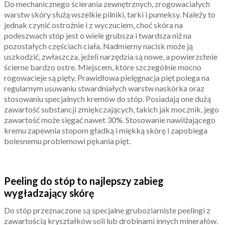
Do mechanicznego ścierania zewnętrznych, zrogowaciałych
warstw skóry służą wszelkie pilniki, tarki i pumeksy. Należy to
jednak czynić ostrożnie i z wyczuciem, choć skóra na
podeszwach stóp jest o wiele grubsza i twardsza niż na
pozostałych częściach ciała. Nadmierny nacisk może ją
uszkodzić, zwłaszcza, jeżeli narzędzia są nowe, a powierzchnie
ścierne bardzo ostre. Miejscem, które szczególnie mocno
rogowacieje są pięty. Prawidłowa pielęgnacja pięt polega na
regularnym usuwaniu stwardniałych warstw naskórka oraz
stosowaniu specjalnych kremów do stóp. Posiadają one dużą
zawartość substancji zmiękczających, takich jak mocznik, jego
zawartość może sięgać nawet 30%. Stosowanie nawilżającego
kremu zapewnia stopom gładką i miękką skórę i zapobiega
bolesnemu problemowi pękania pięt.
Peeling do stóp to najlepszy zabieg
wygładzający skórę
Do stóp przeznaczone są specjalne gruboziarniste peelingi z
zawartością kryształków soli lub drobinami innych minerałów.