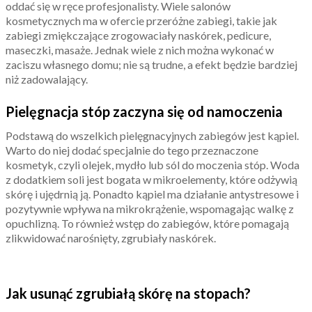
oddać się w ręce profesjonalisty. Wiele salonów
kosmetycznych ma w ofercie przeróżne zabiegi, takie jak
zabiegi zmiękczające zrogowaciały naskórek, pedicure,
maseczki, masaże. Jednak wiele z nich można wykonać w
zaciszu własnego domu; nie są trudne, a efekt będzie bardziej
niż zadowalający.
Pielęgnacja stóp zaczyna się od namoczenia
Podstawą do wszelkich pielęgnacyjnych zabiegów jest kąpiel.
Warto do niej dodać specjalnie do tego przeznaczone
kosmetyk, czyli olejek, mydło lub sól do moczenia stóp. Woda
z dodatkiem soli jest bogata w mikroelementy, które odżywią
skórę i ujędrnią ją. Ponadto kąpiel ma działanie antystresowe i
pozytywnie wpływa na mikrokrążenie, wspomagając walkę z
opuchlizną. To również wstęp do zabiegów, które pomagają
zlikwidować narośnięty, zgrubiały naskórek.
Jak usunąć zgrubiałą skórę na stopach?