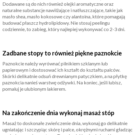
Dodawane są do nich również olejki aromatyczne oraz
naturalne substancje nawilżające i natłuszczające, takie jak
masło shea, masło kokosowe czy alantoina, które pomagają
budować płaszcz hydrolipidowy. Nie stosuj peelingu
codziennie, to zabieg, który najlepiej wykonywać co 2-3 dni.
Zadbane stopy to również piękne paznokcie
Paznokcie należy wyrównać pilnikiem szklanym lub
papierowym i dostosować ich kształt do kształtu palców.
Skórki delikatnie odsuń drewnianym patyczkiem, a na płytkę
paznokcia nanieś warstwę odżywki. Na koniec, jeśli lubisz,
pomaluj je ulubionym lakierem.
Na zakończenie dnia wykonaj masaż stóp
Masaż to doskonałe zwieńczenie dnia, wykonaj go delikatnie
ugniatając i szczypiąc skórę i palce, okrężnymi ruchami gładząc