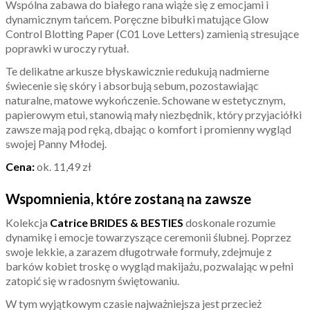
Wspólna zabawa do białego rana wiąże się z emocjami i
dynamicznym tańcem. Poręczne bibułki matujące Glow
Control Blotting Paper (C01 Love Letters) zamienią stresujące
poprawki w uroczy rytuał.
Te delikatne arkusze błyskawicznie redukują nadmierne
świecenie się skóry i absorbują sebum, pozostawiając
naturalne, matowe wykończenie. Schowane w estetycznym,
papierowym etui, stanowią mały niezbędnik, który przyjaciółki
zawsze mają pod ręką, dbając o komfort i promienny wygląd
swojej Panny Młodej.
Cena:
ok. 11,49 zł
Wspomnienia, które zostaną na zawsze
Kolekcja
Catrice BRIDES & BESTIES
doskonale rozumie
dynamikę i emocje towarzyszące ceremonii ślubnej. Poprzez
swoje lekkie, a zarazem długotrwałe formuły, zdejmuje z
barków kobiet troskę o wygląd makijażu, pozwalając w pełni
zatopić się w radosnym świętowaniu.
W tym wyjątkowym czasie najważniejsza jest przecież