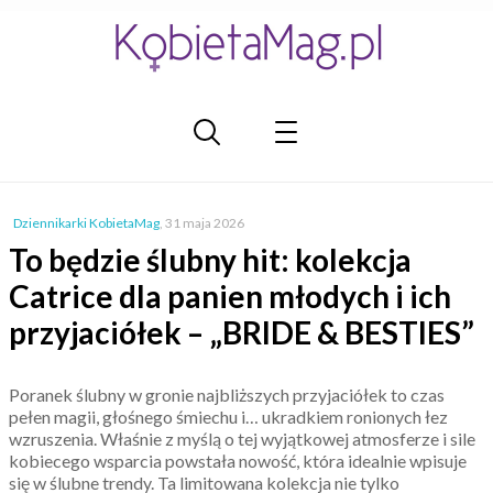
Dziennikarki KobietaMag
,
31 maja 2026
To będzie ślubny hit: kolekcja
Catrice dla panien młodych i ich
przyjaciółek – „BRIDE & BESTIES”
Poranek ślubny w gronie najbliższych przyjaciółek to czas
pełen magii, głośnego śmiechu i… ukradkiem ronionych łez
wzruszenia. Właśnie z myślą o tej wyjątkowej atmosferze i sile
kobiecego wsparcia powstała nowość, która idealnie wpisuje
się w ślubne trendy. Ta limitowana kolekcja nie tylko