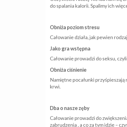
do spalania kalorii. Spalimy ich wię
Obniża poziom stresu
Całowanie działa, jak pewien rodza
Jako gra wstępna
Całowanie prowadzi do seksu, czyli 
Obniża ciśnienie
Namiętne pocałunki przyśpieszają n
krwi.
Dba o nasze zęby
Całowanie prowadzi do zwiększenia 
zabrudzenia , a co za tym idzie – cz