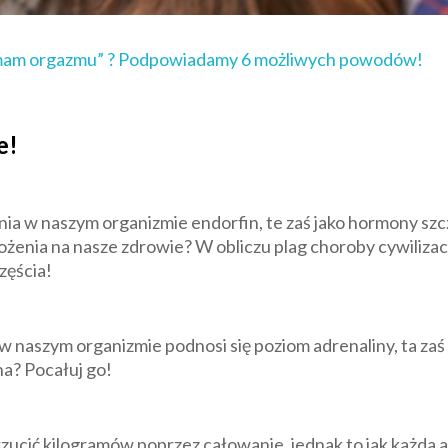
 mam orgazmu” ? Podpowiadamy 6 możliwych powodów!
e!
a w naszym organizmie endorfin, te zaś jako hormony szcz
żenia na nasze zdrowie? W obliczu plag choroby cywilizacy
zęścia!
 naszym organizmie podnosi się poziom adrenaliny, ta z
na? Pocałuj go!
zrzucić kilogramów poprzez całowanie, jednak to jak każda