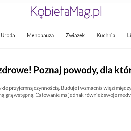
Uroda
Menopauza
Związek
Kuchnia
L
 zdrowe! Poznaj powody, dla któ
kle przyjemną czynnością. Buduje i wzmacnia więzi między
etną grą wstępną. Całowanie ma jednak również swoje med