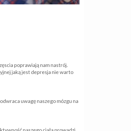
ęscia poprawiają nam nastrój.
jnej jaką jest depresja nie warto
aś odwraca uwagę naszego mózgu na
 aktywność naszego ciała prowadzi