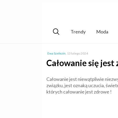
Trendy
Moda
Ewa Szelezin
,
13 lutego 2024
Całowanie się jest
Całowanie jest niewątpliwie niezwy
związku, jest oznaką uczucia, świ
których całowanie jest zdrowe !