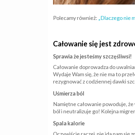
Polecamy również:
„Dlaczego nie
Całowanie się jest zdrow
Sprawia że jesteśmy szczęśliwsi!
Całowanie doprowadza do uwalniani
Wydaje Wam się, że nie ma to przeło
rezygnować z codziennej dawki szc
Uśmierza ból
Namiętne całowanie powoduje, że w
ból i neutralizuje go! Kolejna migre
Spala kalorie
Oczywiście raczej nie ida nam się 