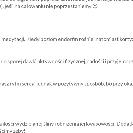
cej, jeśli na całowaniu nie poprzestaniemy 😉
j medytacji. Kiedy poziom endorfin rośnie, natomiast korty
do sporej dawki aktywności fizycznej, radości i przyjemnoś
asz rytm serca, jednak w pozytywny sposbób, bo przy okazj
ilości wydzielanej śliny i obniżenia jej kwasowości. Doda
yścimy zęby!