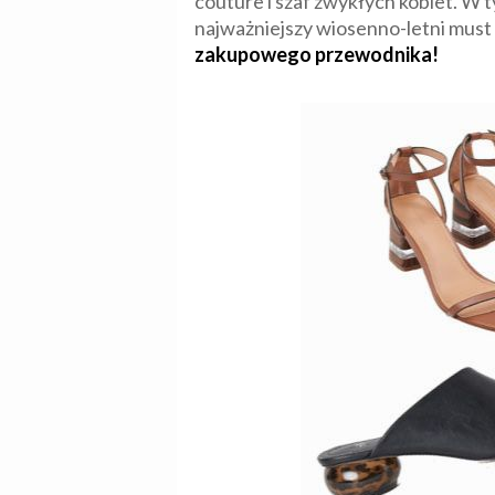
couture i szaf zwykłych kobiet. W 
najważniejszy wiosenno-letni must
zakupowego przewodnika!