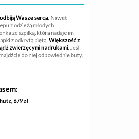
podbiją Wasze serca.
Nawet
lepu z odzieżą młodych
ka ze szpilką, która nadaje im
apki z odkrytą piętą.
Większość z
bądź zwierzęcymi nadrukami.
Jeśli
najdźcie do niej odpowiednie buty,
asem:
utz, 679 zł