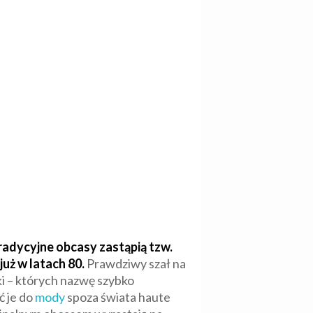
radycyjne obcasy zastąpią tzw.
uż w latach 80.
Prawdziwy szał na
ki – których nazwę szybko
ć je do
mody
spoza świata haute