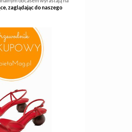
yginalnym obcasem wyrastają na
ące, zaglądając do naszego