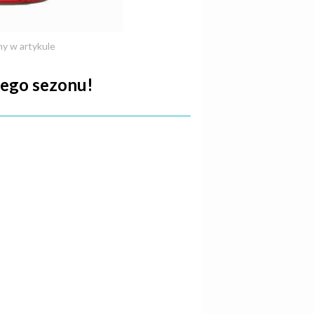
my w artykule
tego sezonu!