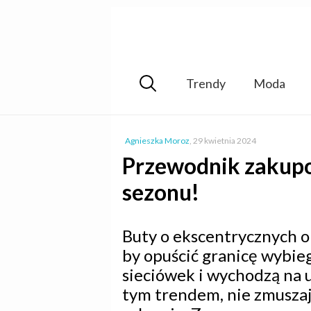
Trendy
Moda
Agnieszka Moroz
,
29 kwietnia 2024
Przewodnik zakupo
sezonu!
Buty o ekscentrycznych o
by opuścić granicę wybi
sieciówek i wychodzą na u
tym trendem, nie zmuszaj