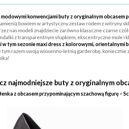
ami i modowymi konwencjami buty z oryginalnym obcasem 
 zamienią bowiem w artystyczny zestaw rodem z witryny sk
z nas modeli znajdziecie zarówno klasyczne czarne czółen
ndałki z transparentnym słupkiem, ekscentryczne mule i kl
i w tym sezonie maxi dress z kolorowymi, orientalnymi 
 tym razem swoją wiosenno-letnią garderobę, koniecznie z
nika!
cz najmodniejsze buty z oryginalnym obc
łenka z obcasem przypominającym szachową figurę – Sch