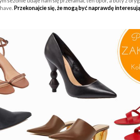
tym sezonie udaje nam się przełamać ten opór, a buty z or
 have.
Przekonajcie się, że mogą być naprawdę interesuj