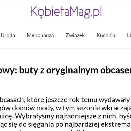
Uroda
Menopauza
Związek
Kuchnia
L
wy: buty z oryginalnym obcase
bcasach, które jeszcze rok temu wydawały 
egów domów mody, w tym sezonie wkraczaj
licę. Wybrałyśmy najładniejsze z nich, byś
ąc się do sięgania po najbardziej ekstrem