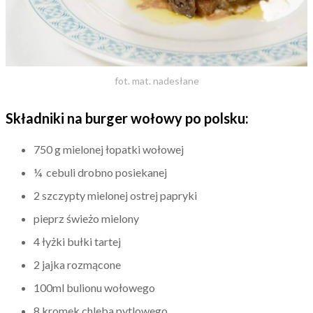
fot. mat. nadesłane
Składniki na burger wołowy po polsku:
750 g mielonej łopatki wołowej
¼ cebuli drobno posiekanej
2 szczypty mielonej ostrej papryki
pieprz świeżo mielony
4 łyżki bułki tartej
2 jajka rozmącone
100ml bulionu wołowego
8 kromek chleba pytlowego