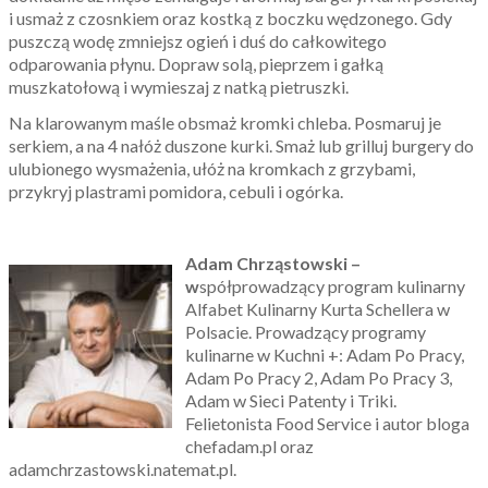
i usmaż z czosnkiem oraz kostką z boczku wędzonego. Gdy
puszczą wodę zmniejsz ogień i duś do całkowitego
odparowania płynu. Dopraw solą, pieprzem i gałką
muszkatołową i wymieszaj z natką pietruszki.
Na klarowanym maśle obsmaż kromki chleba. Posmaruj je
serkiem, a na 4 nałóż duszone kurki. Smaż lub grilluj burgery do
ulubionego wysmażenia, ułóż na kromkach z grzybami,
przykryj plastrami pomidora, cebuli i ogórka.
Adam Chrząstowski –
w
spółprowadzący program kulinarny
Alfabet Kulinarny Kurta Schellera w
Polsacie. Prowadzący programy
kulinarne w Kuchni +: Adam Po Pracy,
Adam Po Pracy 2, Adam Po Pracy 3,
Adam w Sieci Patenty i Triki.
Felietonista Food Service i autor bloga
chefadam.pl oraz
adamchrzastowski.natemat.pl.