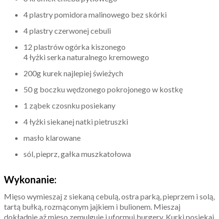
4 plastry pomidora malinowego bez skórki
4 plastry czerwonej cebuli
12 plastrów ogórka kiszonego
4 łyżki serka naturalnego kremowego
200g kurek najlepiej świeżych
50 g boczku wędzonego pokrojonego w kostkę
1 ząbek czosnku posiekany
4 łyżki siekanej natki pietruszki
masło klarowane
sól, pieprz, gałka muszkatołowa
Wykonanie:
Mięso wymieszaj z siekaną cebulą, ostra parką, pieprzem i solą,
tartą bułką, rozmąconym jajkiem i bulionem. Mieszaj
dokładnie aż mięso zemulguje i uformuj burgery. Kurki posiekaj