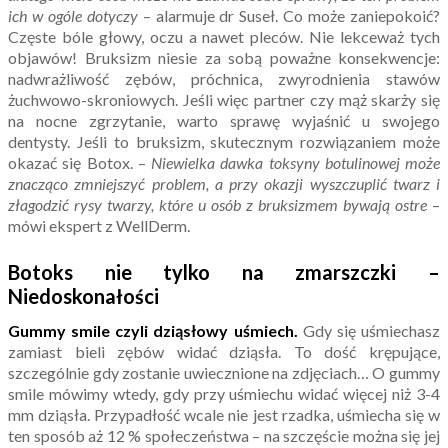
ich w ogóle dotyczy
– alarmuje dr Suseł. Co może zaniepokoić?
Częste bóle głowy, oczu a nawet pleców. Nie lekceważ tych
objawów! Bruksizm niesie za sobą poważne konsekwencje:
nadwrażliwość zębów, próchnica, zwyrodnienia stawów
żuchwowo-skroniowych. Jeśli więc partner czy mąż skarży się
na nocne zgrzytanie, warto sprawę wyjaśnić u swojego
dentysty. Jeśli to bruksizm, skutecznym rozwiązaniem może
okazać się Botox. –
Niewielka dawka toksyny botulinowej może
znacząco zmniejszyć problem, a przy okazji wyszczuplić twarz i
złagodzić rysy twarzy, które u osób z bruksizmem bywają ostre
–
mówi ekspert z WellDerm.
Botoks nie tylko na zmarszczki –
Niedoskonałości
Gummy smile czyli dziąsłowy uśmiech.
Gdy się uśmiechasz
zamiast bieli zębów widać dziąsła. To dość krępujące,
szczególnie gdy zostanie uwiecznione na zdjęciach… O gummy
smile mówimy wtedy, gdy przy uśmiechu widać więcej niż 3-4
mm dziąsła. Przypadłość wcale nie jest rzadka, uśmiecha się w
ten sposób aż 12 % społeczeństwa – na szczęście można się jej