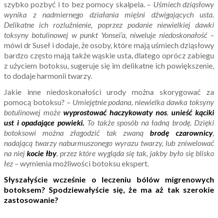
szybko pozbyć i to bez pomocy skalpela. –
Uśmiech dziąsłowy
wynika z nadmiernego działania mięśni dźwigających usta.
Delikatne ich rozluźnienie, poprzez podanie niewielkiej dawki
toksyny botulinowej w punkt Yonsei’a, niweluje niedoskonałość
–
mówi dr Suseł i dodaje, że osoby, które mają uśmiech dziąsłowy
bardzo często mają także wąskie usta, dlatego oprócz zabiegu
z użyciem botoksu, sugeruje się im delikatne ich powiększenie,
to dodaje harmonii twarzy.
Jakie inne niedoskonałości urody można skorygować za
pomocą botoksu? –
Umiejętnie podana, niewielka dawka toksyny
botulinowej może
wyprostować haczykowaty nos
,
unieść
kąciki
ust i opadające powieki.
To także sposób na ładną brodę. Dzięki
botoksowi można złagodzić tak zwaną
brodę czarownicy
,
nadającą twarzy naburmuszonego wyrazu twarzy, lub zniwelować
na niej
kocie łby
, przez które wygląda się tak, jakby było się blisko
łez
– wymienia możliwości botoksu ekspert.
Słyszałyście wcześnie o leczeniu bólów migrenowych
botoksem? Spodziewałyście się, że ma aż tak szerokie
zastosowanie?