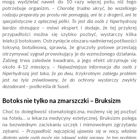
mogą wydzielać nawet do 10 razy więcej potu, niż tego
potrzebuje organizm. –
Chorobę trudno ukryć, bo wszelkiego
rodzaju preparaty po prostu nie pomagają, ani te z drogerii, ani te
specjalistyczne z aptecznej półki. To jest dla osób z hiperhydrozą
bardzo stresujące
– mówi ekspert i dodaje, że tej przykrej
przypadłości można się szybko pozbyć, wystarczy kilka
iniekcji botoksem. Ostrzynięcie obszaru nadmiernej potliwości
toksyną botulinową, sprawia, że gruczoły potowe przestają
otrzymywać sygnał prowokujący je do wzmożonego działania.
Zabieg trwa zaledwie kwadrans, a jego efekt utrzymuje się
około 4-12 miesięcy. –
Najważniejsza informacja dla osób z
hiperhydrozą jest taka, że po dwu, trzykrotnym zabiegu problem
jest na tyle zniwelowany, że do ochrony wystarczy zwykły
dezodorant
– podkreśla dr Suseł.
Botoks nie tylko na zmarszczki – Bruksizm
Choć to dolegliwość stomatologiczna, możemy się jej pozbyć
na fotelu… u lekarza medycyny estetycznej. Bruksizm polega
na bezwiednym zaciskaniu szczęk i mimowolnym zgrzytaniu
zębami. –
Przypadłość najczęściej ujawnia się w nocy, właśnie
dlatego wiele osób może nie zdawać sobie sprawy, że ten problem