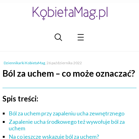
Dziennikarki KobietaMag
,
26 października 2022
Ból za uchem – co może oznaczać?
Spis treści:
Ból za uchem przy zapaleniu ucha zewnętrznego
Zapalenie ucha środkowego też wywołuje ból za
uchem
Na co jeszcze wskazuje ból za uchem?