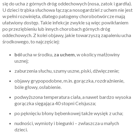
się do ucha z górnych dróg oddechowych (nosa, zatok i gardła).
U dzieci trąbka słuchowa łącząca nosogardziel z uchem nie jest
w pełni rozwinięta, dlatego patogeny chorobotwórcze mają
ułatwiony dostęp. Takie infekcje zwykle są więc powikłaniem
po przeziębieniu lub innych chorobach górnych dróg
oddechowych. Z kolei objawy, jakie towarzyszą zapaleniu ucha
środkowego, to najczęściej:
ból
ucha w środku,
za uchem
, w okolicy małżowiny
usznej;
zaburzenia słuchu, szumy uszne, piski, dźwięczenie;
objawy grypopodobne, m.in. gorączka, rozdrażnienie,
bóle głowy, osłabienie.
podwyższona temperatura ciała, a nawet bardzo wysoka
gorączka sięgająca 40 stopni Celsjusza;
po pęknięciu błony bębenkowej także wysięk z ucha;
nudności, wymioty i biegunki – zwłaszcza u małych
dzieci.