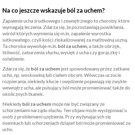
Na co jeszcze wskazuje ból za uchem?
Zapalenie ucha środkowego i zewnętrznego to choroby, które
wymagają leczenia. Zdarza się, że pozostawiają powikłania,
wśród których wymienia się m.in. zapalenie wyrostka
sutkowatego, czyli kości zlokalizowanej za małżowiną uszną.
Ta choroba wywołuje m.in.
ból za uchem,
a także obrzęk,
tkliwość, zaburzenia słuchu, wysięk z ucha czy gorączkę i
osłabienie.
Zdarza się, że
ból za uchem
jest spowodowany przez zatkane
ucho, np. woskowiną lub ciałem obcym. Wówczas uczucie
rozpierania, niekiedy kłucie i swędzenie pojawiają się zwykle
wewnątrz ucha, ale pulsujący ból może promieniować także do
okolicznych tkanek.
Niekiedy
ból za uchem
może nie być związany ze
schorzeniami narządu słuchu. Ten objaw może występować u
osób z problemami uzębienia. Przy wyżynających się
ósemkach lub schorzeniach dziąseł ból może promieniować za
ucho.