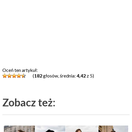
Oceń ten artykuł:
(
182
głosów, średnia:
4,42
z 5)
Zobacz też: