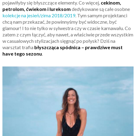
pojawiłyby się błyszczące elementy. Co więcej,
cekinom,
petrolom, ćwiekom i lureksom
dedykowane są całe osobne
kolekcje na jesień/zima 2018/2019
. Tym samym projektanci
chcą nam przekazać, że powinnyśmy być widoczne, być
glamour! I to nie tylko w sylwestra czy w czasie karnawału. Co
zatem z czym łączyć, aby nawet, a właściwie przede wszystkim
w casualowych stylizacjach sięgnąć po połysk? Dziś na
warsztat trafia
błyszcząca spódnica – prawdziwe must
have tego sezonu
.