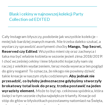
Blask i cekiny w najnowszej kolekcji Party
Collection od EDITED
Cały Instagram błyszczy, podobnie jak wszystkie kolekcje –
mniej lub bardziej znanych marek. Nie trzeba daleko szukać, a
wystarczy sprawdzić asortyment choćby
Mango, Top Secret,
Reserved czy Edited
. Wszystko mieni się oraz zachwyca i
taka ma być właśnie kobieta w sezonie jesień zima 2018/2019!
I choć wcześniej cekiny i inne błyskotki kojarzyły nam się
raczej z wielkim wydarzeniem, teraz moda wywraca ten pogląd
do góry nogami! To oznacza, że nikogo nie powinny dziwić
takie kreacje w naszym stylu codziennym.
Aby jednak nie
przesadzić, co byłoby jednoznaczne gdybyśmy stworzyły
brokatowy total look do pracy, trzeba postawić na jeden
wyrazisty element.
Może to być np. cekinowa spódnica, która
święci w tym sezonie chyba największe triumfy. Kreacje od
stóp do głów w błyskotkach pozostawmy natomiast na Święta,