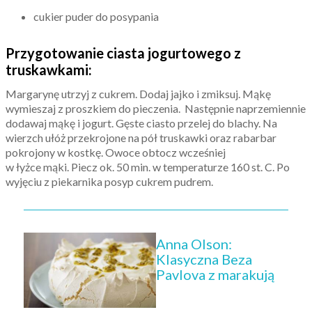
cukier puder do posypania
Przygotowanie ciasta jogurtowego z
truskawkami:
Margarynę utrzyj z cukrem. Dodaj jajko i zmiksuj. Mąkę
wymieszaj z proszkiem do pieczenia. Następnie naprzemiennie
dodawaj mąkę i jogurt. Gęste ciasto przelej do blachy. Na
wierzch ułóż przekrojone na pół truskawki oraz rabarbar
pokrojony w kostkę. Owoce obtocz wcześniej
w łyżce mąki. Piecz ok. 50 min. w temperaturze 160 st. C. Po
wyjęciu z piekarnika posyp cukrem pudrem.
Anna Olson:
Klasyczna Beza
Pavlova z marakują