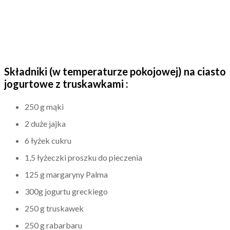
Składniki (w temperaturze pokojowej) na ciasto
jogurtowe z truskawkami :
250 g mąki
2 duże jajka
6 łyżek cukru
1,5 łyżeczki proszku do pieczenia
125 g margaryny Palma
300g jogurtu greckiego
250 g truskawek
250 g rabarbaru