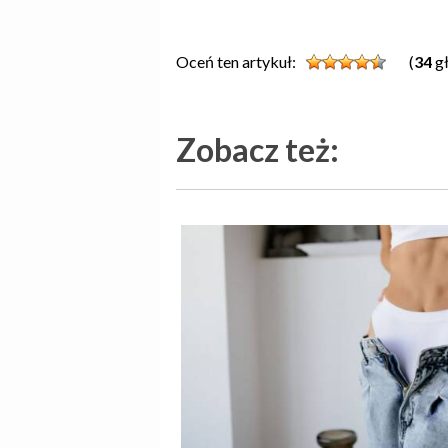
Oceń ten artykuł:
(
34
gł
Zobacz też: