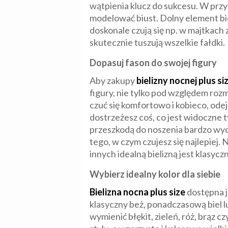
wątpienia klucz do sukcesu. W przyp
modelować biust. Dolny element bi
doskonale czują się np. w majtkach
skutecznie tuszują wszelkie fałdki.
Dopasuj fason do swojej figury
Aby zakupy
bielizny nocnej plus si
figury, nie tylko pod względem roz
czuć się komfortowo i kobieco, od
dostrzeżesz coś, co jest widoczne ty
przeszkodą do noszenia bardzo wyc
tego, w czym czujesz się najlepiej.
innych idealną bielizną jest klasyc
Wybierz idealny kolor dla siebie
Bielizna nocna plus size
dostępna j
klasyczny beż, ponadczasową biel 
wymienić błękit, zieleń, róż, brąz