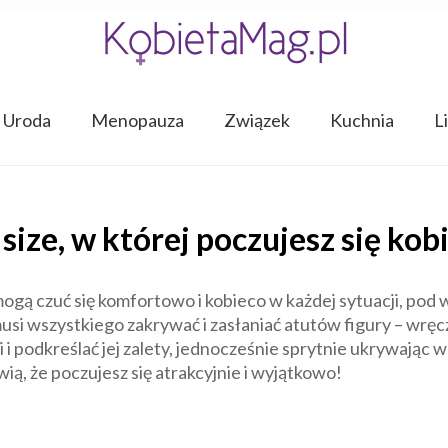
Uroda
Menopauza
Związek
Kuchnia
L
 size, w której poczujesz się ko
mogą czuć się komfortowo i kobieco w każdej sytuacji, po
musi wszystkiego zakrywać i zasłaniać atutów figury – wręc
i podkreślać jej zalety, jednocześnie sprytnie ukrywając w
ią, że poczujesz się atrakcyjnie i wyjątkowo!