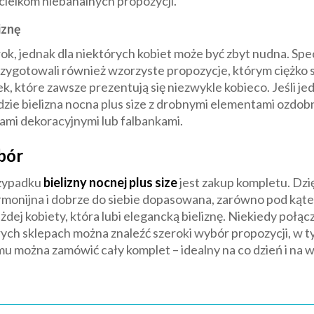
icielkom niebanalnych propozycji.
iznę
rok, jednak dla niektórych kobiet może być zbyt nudna. Spe
ygotowali również wzorzyste propozycje, którym ciężko s
 które zawsze prezentują się niezwykle kobieco. Jeśli jed
e bielizna nocna plus size z drobnymi elementami ozdobn
ami dekoracyjnymi lub falbankami.
bór
rzypadku
bielizny nocnej plus size
jest zakup kompletu. Dzi
rmonijna i dobrze do siebie dopasowana, zarówno pod kątem 
dej kobiety, która lubi elegancką bieliznę. Niekiedy połąc
órych sklepach można znaleźć szeroki wybór propozycji, w t
mu można zamówić cały komplet – idealny na co dzień i na 