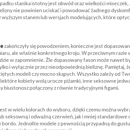
adku stanika istotny jest obwód oraz wielkości miseczek, a
elizny nie powinien uciskać i powodować żadnego dyskomf
 z wyższym stanem lub wersjach modelujących, które optyc
ze
zakończyły się powodzeniem, konieczne jest dopasowan
miaru, ale właśnie konkretnego kroju. W przeciwnym razie 
ejdzie w zapomnienie. Źle dopasowany fason może nawet b
lko i wyłącznie przez nieodpowiednią bieliznę. Pamiętaj, że
iętych modeli czy mocno skąpych. Wszystko zależy od Two
 Niektóre kobiety wolą urocze piżamki, inne seksowne jedw
zny biustonosz połączony z równie tradycyjnymi figami.
est w wielu kolorach do wyboru, dzięki czemu można wybr
lub seksowną i odważną czerwień, jak i mniej standardowe
 czy bordo. Jednolite modele z pewnością przypadną do gus