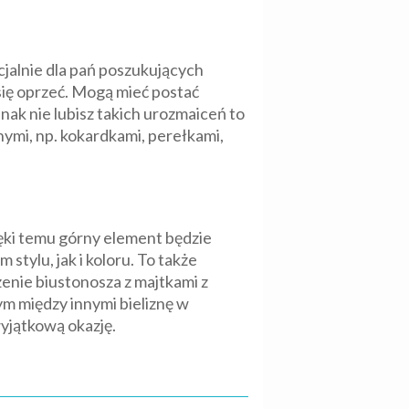
cjalnie dla pań poszukujących
ię oprzeć. Mogą mieć postać
nak nie lubisz takich urozmaiceń to
ymi, np. kokardkami, perełkami,
ęki temu górny element będzie
stylu, jak i koloru. To także
zenie biustonosza z majtkami z
ym między innymi bieliznę w
wyjątkową okazję.