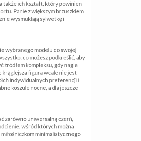
 także ich kształt, który powinien
ortu. Panie z większym brzuszkiem
znie wysmuklają sylwetkę i
ie wybranego modelu do swojej
wszystko, co możesz podkreślić, aby
yć źródłem kompleksu, gdy nagle
 krąglejsza figura wcale nie jest
ich indywidualnych preferencji i
abne koszule nocne, a dla jeszcze
ać zarówno uniwersalną czerń,
 odcienie, wśród których można
tu miłośniczkom minimalistycznego