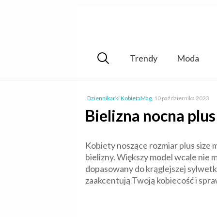
Trendy
Moda
Dziennikarki KobietaMag
,
10 października 2023
Bielizna nocna plus
Kobiety noszące rozmiar plus size 
bielizny. Większy model wcale nie 
dopasowany do krąglejszej sylwetki 
zaakcentują Twoją kobiecość i spraw