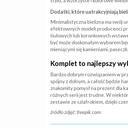
stylu, a wzorzyste i kolorowe wielb
Dodatki, które uatrakcyjniają biel
Minimalistyczna bielizna ma swój u
efektownych modeli producenci prz
tiulowych lub koronkowych wstawek,
być może doskonałym wyborem będzi
mieniącymi się kamieniami, paseczk
Komplet to najlepszy wy
Bardzo dobrym rozwiązaniem w p
spójny z dolnym, a całość będzie ha
znakomity pomysł na prezent dla każ
różnych serii jest trudne. W niekt
zestawie ze szlafrokiem, dzięki cze
źródło zdjęć: freepik.com