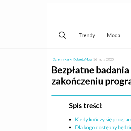
Trendy
Moda
Dziennikarki KobietaMag
,
16 maja 2025
Bezpłatne badania 
zakończeniu prog
Spis treści:
Kiedy kończy się program
Dla kogo dostępny będz