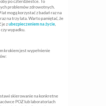
soby po czterdziestce. To
lnych problemów zdrowotnych.
lat mogą korzystać z badań raz na
raz na trzy lata. Warto pamiętać, że
 je z
ubezpieczeniem na życie
,
 czy wypadku.
ym krokiem jest wypełnienie
bów:
ystawi skierowanie na konkretne
lacówce POZ lub laboratoriach