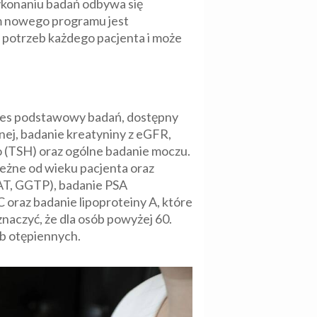
ykonaniu badań odbywa się
m nowego programu jest
 potrzeb każdego pacjenta i może
kres podstawowy badań, dostępny
nej, badanie kreatyniny z eGFR,
o (TSH) oraz ogólne badanie moczu.
eżne od wieku pacjenta oraz
AT, GGTP), badanie PSA
oraz badanie lipoproteiny A, które
naczyć, że dla osób powyżej 60.
b otępiennych.