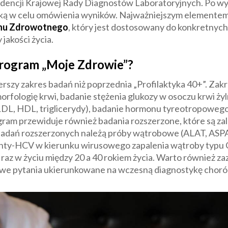
dencji Krajowej Rady Diagnostów Laboratoryjnych. Po w
iarką w celu omówienia wyników. Najważniejszym elemente
anu Zdrowotnego
, który jest dostosowany do konkretnych
jakości życia.
program „Moje Zdrowie”?
rszy zakres badań niż poprzednia „Profilaktyka 40+”. Za
orfologię krwi, badanie stężenia glukozy w osoczu krwi żyl
, LDL, HDL, triglicerydy), badanie hormonu tyreotropoweg
m przewiduje również badania rozszerzone, które są zal
badań rozszerzonych należą próby wątrobowe (ALAT, ASP
nty-HCV w kierunku wirusowego zapalenia wątroby typu C 
az w życiu między 20 a 40 rokiem życia. Warto również zaz
kowe pytania ukierunkowane na wczesną diagnostykę choró