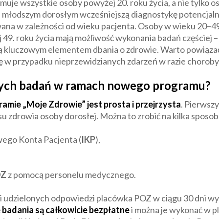
muje wszystkie osoby powyżej 20. roku życia, a nie tylko o
wi młodszym dorosłym wcześniejszą diagnostykę potencja
ana w zależności od wieku pacjenta. Osoby w wieku 20–49 
j 49. roku życia mają możliwość wykonania badań częściej – 
są kluczowym elementem dbania o zdrowie. Warto powiązać
 w przypadku nieprzewidzianych zdarzeń w razie choroby
tnych badań w ramach nowego programu?
mie „Moje Zdrowie” jest prosta i przejrzysta
. Pierwsz
nsu zdrowia osoby dorosłej. Można to zrobić na kilka sposo
ego Konta Pacjenta (
IKP
),
OZ
z pomocą personelu medycznego.
i udzielonych odpowiedzi placówka POZ w ciągu 30 dni w
badania są całkowicie bezpłatne
i można je wykonać w p