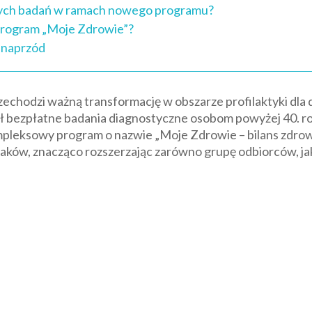
tnych badań w ramach nowego programu?
program „Moje Zdrowie”?
k naprzód
zechodzi ważną transformację w obszarze profilaktyki dla 
wiał bezpłatne badania diagnostyczne osobom powyżej 40. r
mpleksowy program o nazwie „Moje Zdrowie – bilans zdrowi
Polaków, znacząco rozszerzając zarówno grupę odbiorców, ja