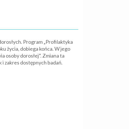
dorosłych. Program „Profilaktyka
oku życia, dobiega końca. W jego
a osoby dorosłej”. Zmiana ta
k i zakres dostępnych badań.