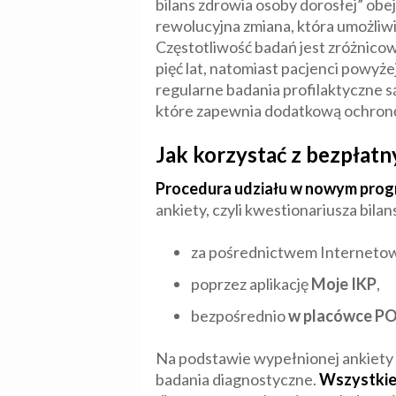
bilans zdrowia osoby dorosłej” obej
rewolucyjna zmiana, która umożli
Częstotliwość badań jest zróżnicow
pięć lat, natomiast pacjenci powyże
regularne badania profilaktyczne 
które zapewnia dodatkową ochronę
Jak korzystać z bezpła
Procedura udziału w nowym progra
ankiety, czyli kwestionariusza bila
za pośrednictwem Internetow
poprzez aplikację
Moje IKP
,
bezpośrednio
w placówce P
Na podstawie wypełnionej ankiety 
badania diagnostyczne.
Wszystkie 