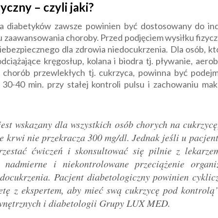
czny – czyli jaki?
la diabetyków zawsze powinien być dostosowany do ind
u zaawansowania choroby. Przed podjęciem wysiłku fizyc
niebezpiecznego dla zdrowia niedocukrzenia. Dla osób, k
dciążające kręgosłup, kolana i biodra tj. pływanie, aero
chorób przewlekłych tj. cukrzyca, powinna być podejm
ż 30-40 min. przy stałej kontroli pulsu i zachowaniu ma
st wskazany dla wszystkich osób chorych na cukrzycę, 
e krwi nie przekracza 300 mg/dl. Jednak jeśli u pacjen
zestać ćwiczeń i skonsultować się pilnie z lekarz
 nadmierne i niekontrolowane przeciążenie orga
iedocukrzenia. Pacjent diabetologiczny powinien cykli
ietę z ekspertem, aby mieć swą cukrzycę pod kontro
ewnętrznych i diabetologii Grupy LUX MED.