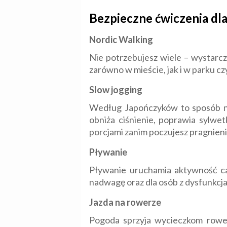
Bezpieczne ćwiczenia dl
Nordic Walking
Nie potrzebujesz wiele – wystarc
zarówno w mieście, jak i w parku cz
Slow jogging
Według Japończyków to sposób na 
obniża ciśnienie, poprawia sylwe
porcjami zanim poczujesz pragnieni
Pływanie
Pływanie uruchamia aktywność cał
nadwagę oraz dla osób z dysfunkcj
Jazda na rowerze
Pogoda sprzyja wycieczkom rowe