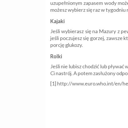
uzupełnionym zapasem wody możemy 
możesz wybierz się raz w tygodniu
Kajaki
Jeśli wybierasz się na Mazury z p
jeśli poczujesz się gorzej, zawsze
porcję glukozy.
Rolki
Jeśli nie lubisz chodzić lub pływa
Ci nastrój. A potem zasłużony odp
[1] http://www.euro.who.int/en/he