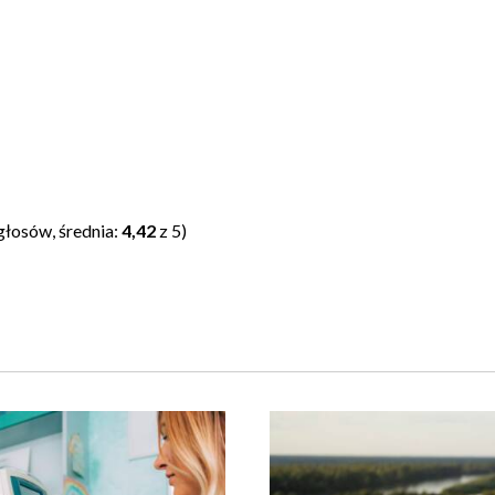
głosów, średnia:
4,42
z 5)