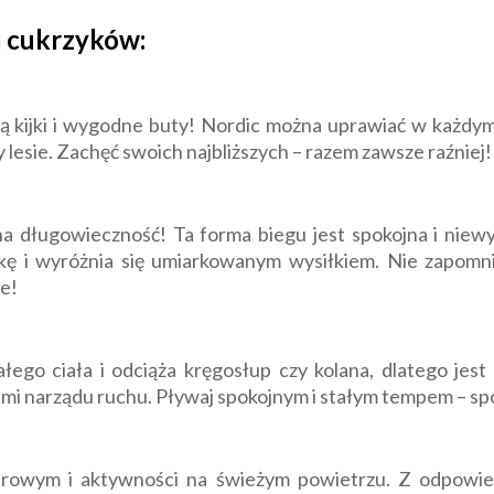
a cukrzyków:
zą kijki i wygodne buty! Nordic można uprawiać w każdy
y lesie. Zachęć swoich najbliższych – razem zawsze raźniej!
długowieczność! Ta forma biegu jest spokojna i niewy
tkę i wyróżnia się umiarkowanym wysiłkiem. Nie zapomn
e!
ego ciała i odciąża kręgosłup czy kolana, dlatego jest
ami narządu ruchu. Pływaj spokojnym i stałym tempem – sp
rowym i aktywności na świeżym powietrzu. Z odpowie