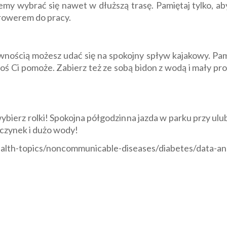
wybrać się nawet w dłuższą trasę. Pamiętaj tylko, aby 
 rowerem do pracy.
ewnością możesz udać się na spokojny spływ kajakowy. Pam
 ktoś Ci pomoże. Zabierz też ze sobą bidon z wodą i mały p
ć wybierz rolki! Spokojna półgodzinna jazda w parku przy u
oczynek i dużo wody!
alth-topics/noncommunicable-diseases/diabetes/data-and