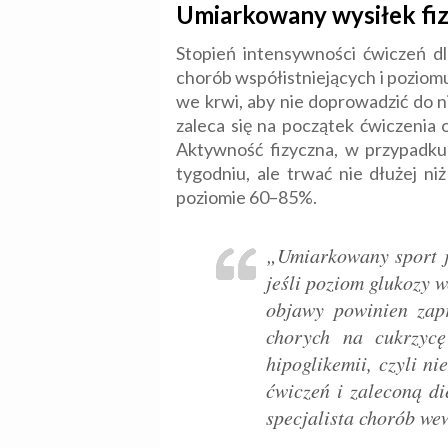
Umiarkowany wysiłek fizy
Stopień intensywności ćwiczeń d
chorób współistniejących i poziom
we krwi, aby nie doprowadzić do 
zaleca się na początek ćwiczenia o
Aktywność fizyczna, w przypadku 
tygodniu, ale trwać nie dłużej ni
poziomie 60–85%.
„Umiarkowany sport je
jeśli poziom glukozy w
objawy powinien zapr
chorych na cukrzycę
hipoglikemii, czyli n
ćwiczeń i zaleconą d
specjalista chorób w