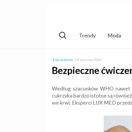
Trendy
Moda
Ewa Szelezin
,
29 stycznia 2026
Bezpieczne ćwicze
Według szacunków WHO nawet 3 mi
cukrzyka bardzo istotne są również 
we krwi. Eksperci LUX MED przedst