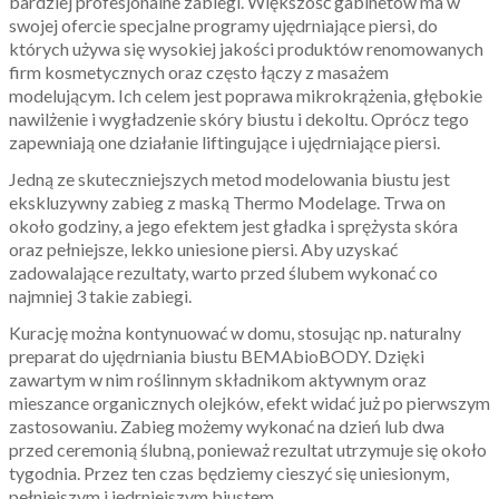
bardziej profesjonalne zabiegi. Większość gabinetów ma w
swojej ofercie specjalne programy ujędrniające piersi, do
których używa się wysokiej jakości produktów renomowanych
firm kosmetycznych oraz często łączy z masażem
modelującym. Ich celem jest poprawa mikrokrążenia, głębokie
nawilżenie i wygładzenie skóry biustu i dekoltu. Oprócz tego
zapewniają one działanie liftingujące i ujędrniające piersi.
Jedną ze skuteczniejszych metod modelowania biustu jest
ekskluzywny zabieg z maską Thermo Modelage. Trwa on
około godziny, a jego efektem jest gładka i sprężysta skóra
oraz pełniejsze, lekko uniesione piersi. Aby uzyskać
zadowalające rezultaty, warto przed ślubem wykonać co
najmniej 3 takie zabiegi.
Kurację można kontynuować w domu, stosując np. naturalny
preparat do ujędrniania biustu BEMAbioBODY. Dzięki
zawartym w nim roślinnym składnikom aktywnym oraz
mieszance organicznych olejków, efekt widać już po pierwszym
zastosowaniu. Zabieg możemy wykonać na dzień lub dwa
przed ceremonią ślubną, ponieważ rezultat utrzymuje się około
tygodnia. Przez ten czas będziemy cieszyć się uniesionym,
pełniejszym i jędrniejszym biustem.