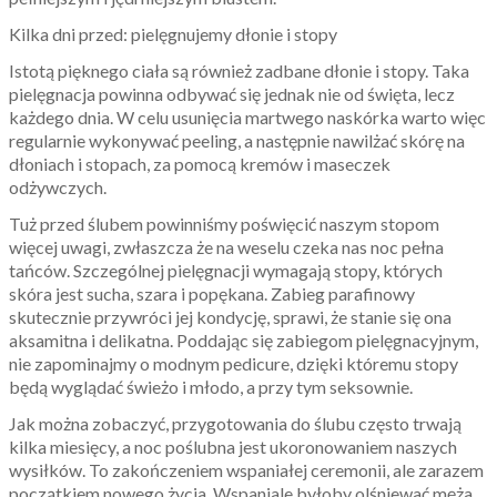
Kilka dni przed: pielęgnujemy dłonie i stopy
Istotą pięknego ciała są również zadbane dłonie i stopy. Taka
pielęgnacja powinna odbywać się jednak nie od święta, lecz
każdego dnia. W celu usunięcia martwego naskórka warto więc
regularnie wykonywać peeling, a następnie nawilżać skórę na
dłoniach i stopach, za pomocą kremów i maseczek
odżywczych.
Tuż przed ślubem powinniśmy poświęcić naszym stopom
więcej uwagi, zwłaszcza że na weselu czeka nas noc pełna
tańców. Szczególnej pielęgnacji wymagają stopy, których
skóra jest sucha, szara i popękana. Zabieg parafinowy
skutecznie przywróci jej kondycję, sprawi, że stanie się ona
aksamitna i delikatna. Poddając się zabiegom pielęgnacyjnym,
nie zapominajmy o modnym pedicure, dzięki któremu stopy
będą wyglądać świeżo i młodo, a przy tym seksownie.
Jak można zobaczyć, przygotowania do ślubu często trwają
kilka miesięcy, a noc poślubna jest ukoronowaniem naszych
wysiłków. To zakończeniem wspaniałej ceremonii, ale zarazem
początkiem nowego życia. Wspaniale byłoby olśniewać męża