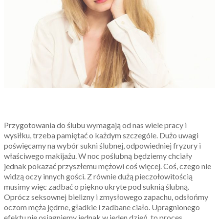
Przygotowania do ślubu wymagają od nas wiele pracy i
wysiłku, trzeba pamiętać o każdym szczególe. Dużo uwagi
poświęcamy na wybór sukni ślubnej, odpowiedniej fryzury i
właściwego makijażu. W noc poślubną będziemy chciały
jednak pokazać przyszłemu mężowi coś więcej. Coś, czego nie
widzą oczy innych gości. Z równie dużą pieczołowitością
musimy więc zadbać o piękno ukryte pod suknią ślubną.
Oprócz seksownej bielizny i zmysłowego zapachu, odsłońmy
oczom męża jędrne, gładkie i zadbane ciało. Upragnionego
efektu nie osiągniemy jednak w jeden dzień, to proces