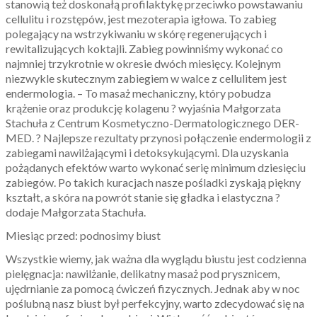
stanowią też doskonałą profilaktykę przeciwko powstawaniu
cellulitu i rozstępów, jest mezoterapia igłowa. To zabieg
polegający na wstrzykiwaniu w skórę regenerujących i
rewitalizujących koktajli. Zabieg powinniśmy wykonać co
najmniej trzykrotnie w okresie dwóch miesięcy. Kolejnym
niezwykle skutecznym zabiegiem w walce z cellulitem jest
endermologia. – To masaż mechaniczny, który pobudza
krążenie oraz produkcję kolagenu ? wyjaśnia Małgorzata
Stachuła z Centrum Kosmetyczno-Dermatologicznego DER-
MED. ? Najlepsze rezultaty przynosi połączenie endermologii z
zabiegami nawilżającymi i detoksykującymi. Dla uzyskania
pożądanych efektów warto wykonać serię minimum dziesięciu
zabiegów. Po takich kuracjach nasze pośladki zyskają piękny
kształt, a skóra na powrót stanie się gładka i elastyczna ?
dodaje Małgorzata Stachuła.
Miesiąc przed: podnosimy biust
Wszystkie wiemy, jak ważna dla wyglądu biustu jest codzienna
pielęgnacja: nawilżanie, delikatny masaż pod prysznicem,
ujędrnianie za pomocą ćwiczeń fizycznych. Jednak aby w noc
poślubną nasz biust był perfekcyjny, warto zdecydować się na