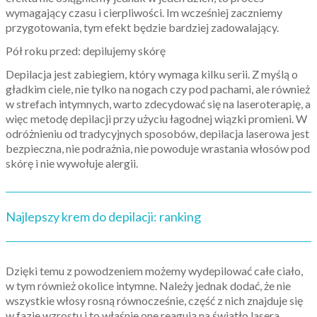
wymagający czasu i cierpliwości. Im wcześniej zaczniemy
przygotowania, tym efekt będzie bardziej zadowalający.
Pół roku przed: depilujemy skórę
Depilacja jest zabiegiem, który wymaga kilku serii. Z myślą o
gładkim ciele, nie tylko na nogach czy pod pachami, ale również
w strefach intymnych, warto zdecydować się na laseroterapię, a
więc metodę depilacji przy użyciu łagodnej wiązki promieni. W
odróżnieniu od tradycyjnych sposobów, depilacja laserowa jest
bezpieczna, nie podrażnia, nie powoduje wrastania włosów pod
skórę i nie wywołuje alergii.
Najlepszy krem do depilacji: ranking
Dzięki temu z powodzeniem możemy wydepilować całe ciało,
w tym również okolice intymne. Należy jednak dodać, że nie
wszystkie włosy rosną równocześnie, część z nich znajduje się
w fazie wzrostu i to właśnie one reagują na światło lasera.