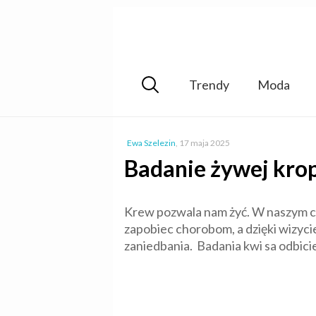
Trendy
Moda
Ewa Szelezin
,
17 maja 2025
Badanie żywej krop
Krew pozwala nam żyć. W naszym cie
zapobiec chorobom, a dzięki wizyci
zaniedbania. Badania kwi sa odbici