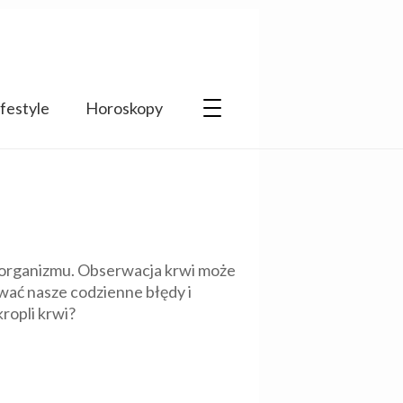
ifestyle
Horoskopy
ie organizmu. Obserwacja krwi może
ować nasze codzienne błędy i
ropli krwi?