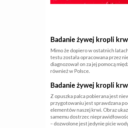
Badanie żywej kropli krwi
Mimo że dopiero w ostatnich latach 
testu została opracowana przez ni
diagnozował on za jej pomocą między
również w Polsce.
Badanie żywej kropli krw
Z opuszka palca pobierana jest nie
przygotowaniu jest sprawdzana po
elementów naszej krwi. Obraz ukaza
samemu dostrzec nieprawidłowości
– dozwolone jest jedynie picie wody