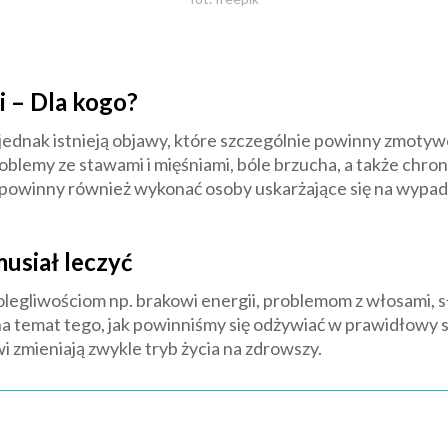
i – Dla kogo?
jednak istnieją objawy, które szczególnie powinny zmotyw
roblemy ze stawami i mięśniami, bóle brzucha, a także chr
 powinny również wykonać osoby uskarżające się na wypad
usiał leczyć
egliwościom np. brakowi energii, problemom z włosami, sł
a temat tego, jak powinniśmy się odżywiać w prawidłowy
wi zmieniają zwykle tryb życia na zdrowszy.