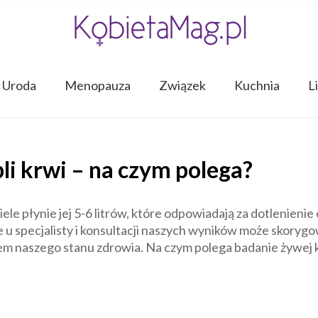
Uroda
Menopauza
Związek
Kuchnia
L
li krwi – na czym polega?
le płynie jej 5-6 litrów, które odpowiadają za dotlenien
e u specjalisty i konsultacji naszych wyników może skoryg
em naszego stanu zdrowia. Na czym polega badanie żywej k