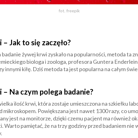
fot. freepik
 – Jak to się zaczęło?
badanie żywej krwi zyskało na popularności, metoda ta zna
emieckiego biologa i zoologa, profesora Guntera Enderlei
 innymi kiłę. Dziś metoda ta jest popularna na całym świe
i – Na czym polega badanie?
wielka ilość krwi, która zostaje umieszczona na szkiełku l
d mikroskopem. Powiększana jest nawet 1300 razy, co um
ny jest na monitorze, dzięki czemu pacjent ma również okaz
. Warto pamiętać, że na trzy godziny przed badaniem ni
.