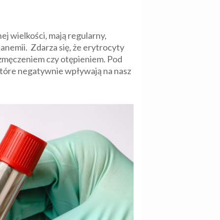
j wielkości, mają regularny,
 anemii. Zdarza się, że erytrocyty
 zmęczeniem czy otępieniem. Pod
 które negatywnie wpływają na nasz