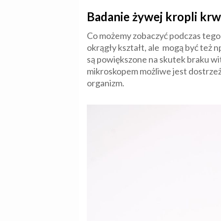
Badanie żywej kropli krw
Co możemy zobaczyć podczas tego t
okrągły kształt, ale mogą być też n
są powiększone na skutek braku wi
mikroskopem możliwe jest dostrzeż
organizm.