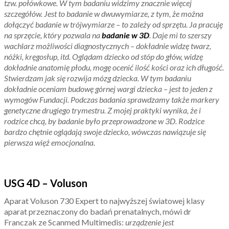
tzw. połówkowe. W tym badaniu widzimy znacznie więcej
szczegółów. Jest to badanie w dwuwymiarze, z tym, że można
dołączyć badanie w trójwymiarze – to zależy od sprzętu. Ja pracuję
na sprzęcie, który pozwala na
badanie w 3D
. Daje mi to szerszy
wachlarz możliwości diagnostycznych – dokładnie widzę twarz,
nóżki, kręgosłup, itd. Oglądam dziecko od stóp do głów, widzę
dokładnie anatomię płodu, mogę ocenić ilość kości oraz ich długość.
Stwierdzam jak się rozwija mózg dziecka. W tym badaniu
dokładnie oceniam budowę górnej wargi dziecka – jest to jeden z
wymogów Fundacji. Podczas badania sprawdzamy także markery
genetyczne drugiego trymestru. Z mojej praktyki wynika, że i
rodzice chcą, by badanie było przeprowadzone w 3D. Rodzice
bardzo chętnie oglądają swoje dziecko, wówczas nawiązuje się
pierwsza więź emocjonalna.
USG 4D – Voluson
Aparat Voluson 730 Expert to najwyższej światowej klasy
aparat przeznaczony do badań prenatalnych, mówi dr
Franczak ze Scanmed Multimedis:
urządzenie jest