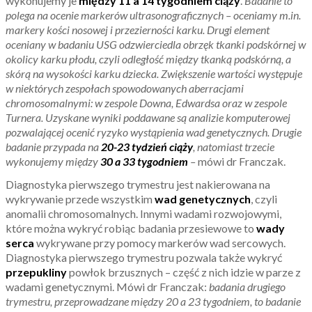
wykonujemy je
między 11 a 14 tygodniem ciąży
.
Badanie to
polega na ocenie markerów ultrasonograficznych – oceniamy m.in.
markery kości nosowej i przezierności karku. Drugi element
oceniany w badaniu USG odzwierciedla obrzęk tkanki podskórnej w
okolicy karku płodu, czyli odległość między tkanką podskórną, a
skórą na wysokości karku dziecka. Zwiększenie wartości występuje
w niektórych zespołach spowodowanych aberracjami
chromosomalnymi: w zespole Downa, Edwardsa oraz w zespole
Turnera. Uzyskane wyniki poddawane są analizie komputerowej
pozwalającej ocenić ryzyko wystąpienia wad genetycznych. Drugie
badanie przypada na
20-23 tydzień ciąży
, natomiast trzecie
wykonujemy między
30 a 33 tygodniem
–
mówi dr Franczak.
Diagnostyka pierwszego trymestru jest nakierowana na
wykrywanie przede wszystkim
wad genetycznych
, czyli
anomalii chromosomalnych. Innymi wadami rozwojowymi,
które można wykryć robiąc badania przesiewowe to
wady
serca
wykrywane przy pomocy markerów wad sercowych.
Diagnostyka pierwszego trymestru pozwala także wykryć
przepukliny
powłok brzusznych – część z nich idzie w parze z
wadami genetycznymi. Mówi dr Franczak:
badania drugiego
trymestru, przeprowadzane między 20 a 23 tygodniem, to badanie