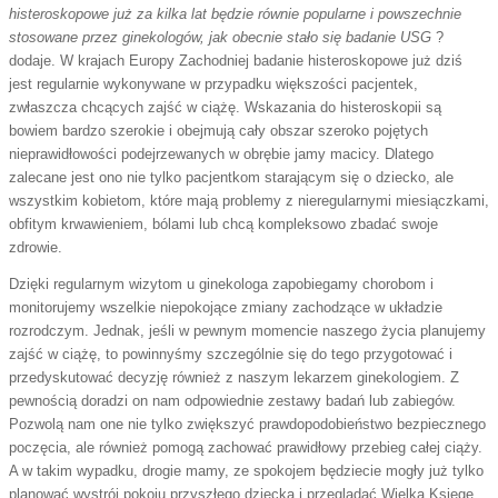
histeroskopowe już za kilka lat będzie równie popularne i powszechnie
stosowane przez ginekologów, jak obecnie stało się badanie USG
?
dodaje. W krajach Europy Zachodniej badanie histeroskopowe już dziś
jest regularnie wykonywane w przypadku większości pacjentek,
zwłaszcza chcących zajść w ciążę. Wskazania do histeroskopii są
bowiem bardzo szerokie i obejmują cały obszar szeroko pojętych
nieprawidłowości podejrzewanych w obrębie jamy macicy. Dlatego
zalecane jest ono nie tylko pacjentkom starającym się o dziecko, ale
wszystkim kobietom, które mają problemy z nieregularnymi miesiączkami,
obfitym krwawieniem, bólami lub chcą kompleksowo zbadać swoje
zdrowie.
Dzięki regularnym wizytom u ginekologa zapobiegamy chorobom i
monitorujemy wszelkie niepokojące zmiany zachodzące w układzie
rozrodczym. Jednak, jeśli w pewnym momencie naszego życia planujemy
zajść w ciążę, to powinnyśmy szczególnie się do tego przygotować i
przedyskutować decyzję również z naszym lekarzem ginekologiem. Z
pewnością doradzi on nam odpowiednie zestawy badań lub zabiegów.
Pozwolą nam one nie tylko zwiększyć prawdopodobieństwo bezpiecznego
poczęcia, ale również pomogą zachować prawidłowy przebieg całej ciąży.
A w takim wypadku, drogie mamy, ze spokojem będziecie mogły już tylko
planować wystrój pokoju przyszłego dziecka i przeglądać Wielką Księgę