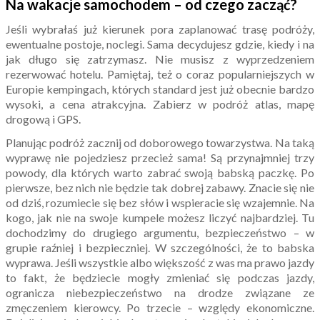
Na wakacje samochodem – od czego zacząć?
Jeśli wybrałaś już kierunek pora zaplanować trasę podróży,
ewentualne postoje, noclegi. Sama decydujesz gdzie, kiedy i na
jak długo się zatrzymasz. Nie musisz z wyprzedzeniem
rezerwować hotelu. Pamiętaj, też o coraz popularniejszych w
Europie kempingach, których standard jest już obecnie bardzo
wysoki, a cena atrakcyjna. Zabierz w podróż atlas, mapę
drogową i GPS.
Planując podróż zacznij od doborowego towarzystwa. Na taką
wyprawę nie pojedziesz przecież sama! Są przynajmniej trzy
powody, dla których warto zabrać swoją babską paczkę. Po
pierwsze, bez nich nie będzie tak dobrej zabawy. Znacie się nie
od dziś, rozumiecie się bez słów i wspieracie się wzajemnie. Na
kogo, jak nie na swoje kumpele możesz liczyć najbardziej. Tu
dochodzimy do drugiego argumentu, bezpieczeństwo – w
grupie raźniej i bezpieczniej. W szczególności, że to babska
wyprawa. Jeśli wszystkie albo większość z was ma prawo jazdy
to fakt, że będziecie mogły zmieniać się podczas jazdy,
ogranicza niebezpieczeństwo na drodze związane ze
zmęczeniem kierowcy. Po trzecie – względy ekonomiczne.