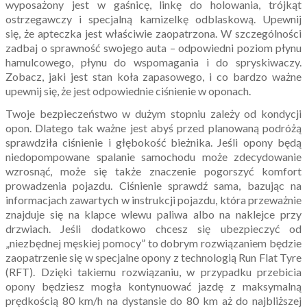
wyposażony jest w gaśnicę, linkę do holowania, trójkąt
ostrzegawczy i specjalną kamizelkę odblaskową. Upewnij
się, że apteczka jest właściwie zaopatrzona. W szczególności
zadbaj o sprawność swojego auta – odpowiedni poziom płynu
hamulcowego, płynu do wspomagania i do spryskiwaczy.
Zobacz, jaki jest stan koła zapasowego, i co bardzo ważne
upewnij się, że jest odpowiednie ciśnienie w oponach.
Twoje bezpieczeństwo w dużym stopniu zależy od kondycji
opon. Dlatego tak ważne jest abyś przed planowaną podróżą
sprawdziła ciśnienie i głębokość bieżnika. Jeśli opony będą
niedopompowane spalanie samochodu może zdecydowanie
wzrosnąć, może się także znaczenie pogorszyć komfort
prowadzenia pojazdu. Ciśnienie sprawdź sama, bazując na
informacjach zawartych w instrukcji pojazdu, która przeważnie
znajduje się na klapce wlewu paliwa albo na naklejce przy
drzwiach. Jeśli dodatkowo chcesz się ubezpieczyć od
„niezbędnej męskiej pomocy” to dobrym rozwiązaniem będzie
zaopatrzenie się w specjalne opony z technologią Run Flat Tyre
(RFT). Dzięki takiemu rozwiązaniu, w przypadku przebicia
opony będziesz mogła kontynuować jazdę z maksymalną
prędkością 80 km/h na dystansie do 80 km aż do najbliższej