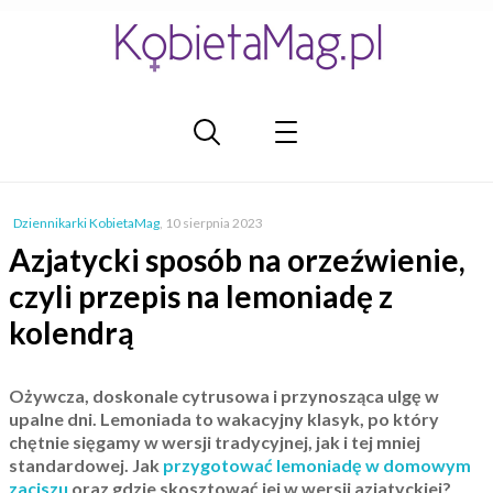
Dziennikarki KobietaMag
,
10 sierpnia 2023
Azjatycki sposób na orzeźwienie,
czyli przepis na lemoniadę z
kolendrą
Ożywcza, doskonale cytrusowa i przynosząca ulgę w
upalne dni. Lemoniada to wakacyjny klasyk, po który
chętnie sięgamy w wersji tradycyjnej, jak i tej mniej
standardowej. Jak
przygotować lemoniadę w domowym
zaciszu
oraz gdzie skosztować jej w wersji azjatyckiej?