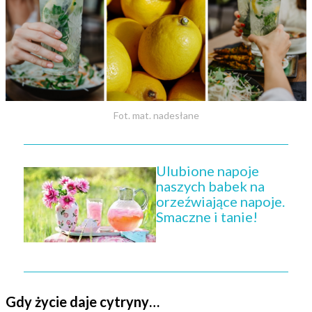
Fot. mat. nadesłane
Ulubione napoje
naszych babek na
orzeźwiające napoje.
Smaczne i tanie!
Gdy życie daje cytryny…