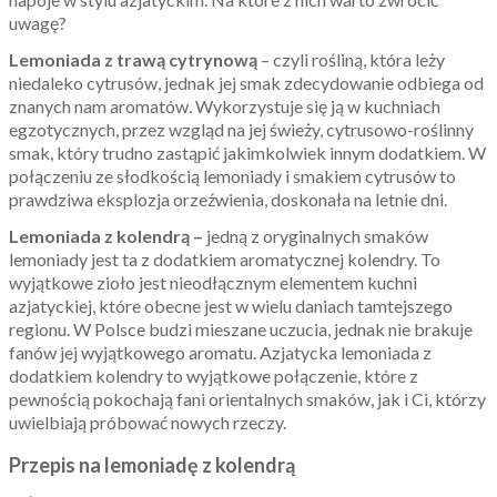
uwagę?
Lemoniada z trawą cytrynową
– czyli rośliną, która leży
niedaleko cytrusów, jednak jej smak zdecydowanie odbiega od
znanych nam aromatów. Wykorzystuje się ją w kuchniach
egzotycznych, przez wzgląd na jej świeży, cytrusowo-roślinny
smak, który trudno zastąpić jakimkolwiek innym dodatkiem. W
połączeniu ze słodkością lemoniady i smakiem cytrusów to
prawdziwa eksplozja orzeźwienia, doskonała na letnie dni.
Lemoniada z kolendrą –
jedną z oryginalnych smaków
lemoniady jest ta z dodatkiem aromatycznej kolendry. To
wyjątkowe zioło jest nieodłącznym elementem kuchni
azjatyckiej, które obecne jest w wielu daniach tamtejszego
regionu. W Polsce budzi mieszane uczucia, jednak nie brakuje
fanów jej wyjątkowego aromatu. Azjatycka lemoniada z
dodatkiem kolendry to wyjątkowe połączenie, które z
pewnością pokochają fani orientalnych smaków, jak i Ci, którzy
uwielbiają próbować nowych rzeczy.
Przepis na lemoniadę z kolendrą