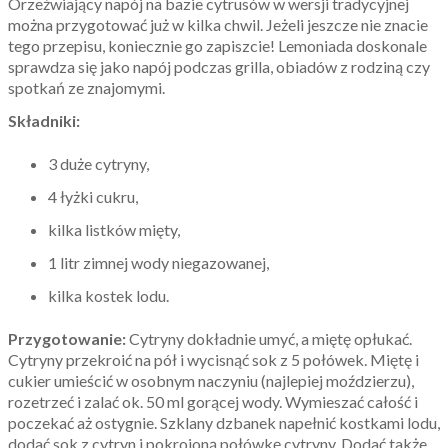
Orzeźwiający napój na bazie cytrusów w wersji tradycyjnej
można przygotować już w kilka chwil. Jeżeli jeszcze nie znacie
tego przepisu, koniecznie go zapiszcie! Lemoniada doskonale
sprawdza się jako napój podczas grilla, obiadów z rodziną czy
spotkań ze znajomymi.
Składniki:
3 duże cytryny,
4 łyżki cukru,
kilka listków mięty,
1 litr zimnej wody niegazowanej,
kilka kostek lodu.
Przygotowanie:
Cytryny dokładnie umyć, a miętę opłukać.
Cytryny przekroić na pół i wycisnąć sok z 5 połówek. Miętę i
cukier umieścić w osobnym naczyniu (najlepiej moździerzu),
rozetrzeć i zalać ok. 50 ml gorącej wody. Wymieszać całość i
poczekać aż ostygnie. Szklany dzbanek napełnić kostkami lodu,
dodać sok z cytryn i pokrojoną połówkę cytryny. Dodać także