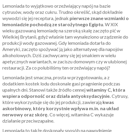
Lemoniada to wyjątkowo orzeźwiający napój na bazie
cytrusów, wody oraz cukru. Trudno określić, skąd dokładnie
wywodzi się jej receptura, jednak
pierwsze znane wzmianki o
lemoniadzie pochodzą ze starożytnego Egiptu
. W XIX
wieku gazowaną lemoniadę na szeroką skalę zaczęto pić w
Wielkiej Brytanii, gdyż właśnie tam wynaleziono urządzenie do
produkcji wody gazowanej.
Gdy lemoniada dotarła do
Ameryki, zaczęto spożywać ją jako alternatywę dla napojów
alkoholowych. Dziś zachwycamy się jej smakiem w wielu
apetycznych wariantach, w zaciszu domowym czy w ulubionej
restauracji. Za co polubiliśmy ten orzeźwiający napój?
Lemoniada jest smaczna, prosta w przygotowaniu, a z
dodatkiem kostek lodu doskonale gasi pragnienie podczas
upalnych dni. Stanowi także źródło cennej
witaminy C, która
wspiera odporność oraz działa antyoksydacyjnie.
Cytrusy,
które wykorzystuje się do jej produkcji, zawierają
kwas
askorbinowy, który korzystnie wpływa m.in. na układ
nerwowy oraz skórę.
Co więcej, witamina C wykazuje
działanie przeciwzapalne.
Lemoniada to także doskonały sposób na nawodnienie