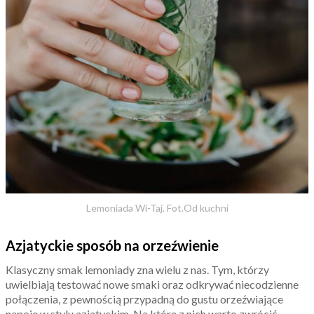
Lemoniada Wi-Taj. Fot.Od kuchni
Azjatyckie sposób na orzeźwienie
Klasyczny smak lemoniady zna wielu z nas. Tym, którzy
uwielbiają testować nowe smaki oraz odkrywać niecodzienne
połączenia, z pewnością przypadną do gustu orzeźwiające
napoje w stylu azjatyckim. Na które z nich warto zwrócić