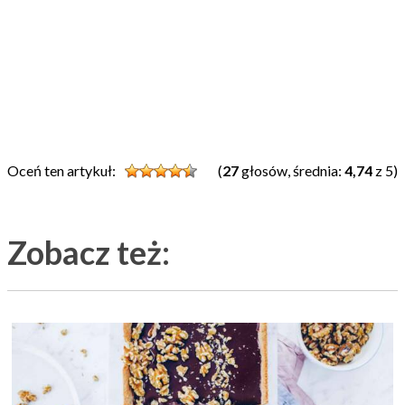
Oceń ten artykuł:
(
27
głosów, średnia:
4,74
z 5)
Zobacz też: