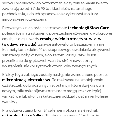
serów i produktów do oczyszczania czy tonizowania twarzy
zawierają aż od 97 do 98% składników naturalnego
pochodzenia, a do ich opracowania wykorzystano trzy
innowacyjne rozwiązania.
Pierwszym z nich było zastosowanie
technologii Slow Care
,
polegającej na zastąpieniu powszechnie używanej dwufazowej
emulsji z oleju i wody
emulsją wielokrotną typu w-o-w
(woda-olej-woda)
. Zagwarantowało to bazującym na niej
kosmetykom zdolność do stopniowego uwalniania aktywnych
substancji odżywczych, a co za tym idzie, ułatwiło ich
przenikanie do głębszych warstw skóry nawet przy
wystąpieniu niekorzystnych czynników zewnętrznych.
Efekty tego zabiegu zostały następnie wzmocnione poprzez
mikronizację ekstraktów
. To maksymalne zmniejszenie
cząsteczek dobroczynnych substancji, które dzięki swym
nowym, mikroskopijnym rozmiarom mogą jeszcze lepiej
wnikać w głąb skóry i skuteczniej oddziaływać na jej kolejne
warstwy.
Prawdziwą „tajną bronią” całej serii okazała się jednak
naturalna taksyfolina
. To absolutna nowość w branży