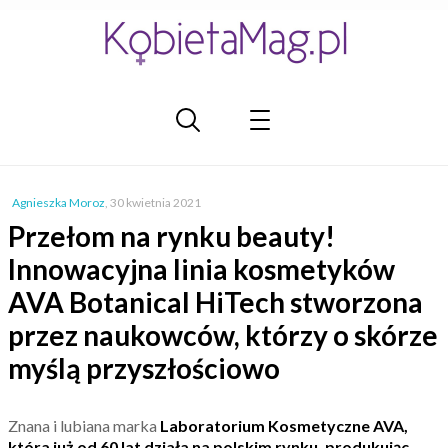
Agnieszka Moroz
,
30 kwietnia 2021
Przełom na rynku beauty!
Innowacyjna linia kosmetyków
AVA Botanical HiTech stworzona
przez naukowców, którzy o skórze
myślą przyszłościowo
Znana i lubiana marka
Laboratorium Kosmetyczne AVA
,
która już od 60 lat działa na polskim rynku, produkując