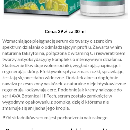
Cena: 39 zł za 30 ml
Wzmacniające pielęgnację serum do twarzy o szerokim
spektrum działania o odmładzającym profilu. Zawarta w nim
naturalna taksyfolina, połączona z witaminą C i resweratrolem,
tworzy antyoksydacyjny kompleks o intensywnym działaniu.
Skutecznie likwiduje wolne rodniki, wygładzając, napinając i
regenerując skórę. Efektywnie spłyca zmarszczki, sprawiając,
że stają się one słabo widoczne. Dodatek aloesu dogłębnie
nawilża przesuszony naskórek, a naturalne oleje błyskawicznie
regenerują i odżywiają cerę. Podobnie jak kremy należące do
serii AVA Botanical HiTech, serum zostało zamknięte w
wygodnym opakowaniu z pompką, dzięki któremu nie
zmarnuje się ani jedna jego kropla.
97% składników serum jest pochodzenia naturalnego.