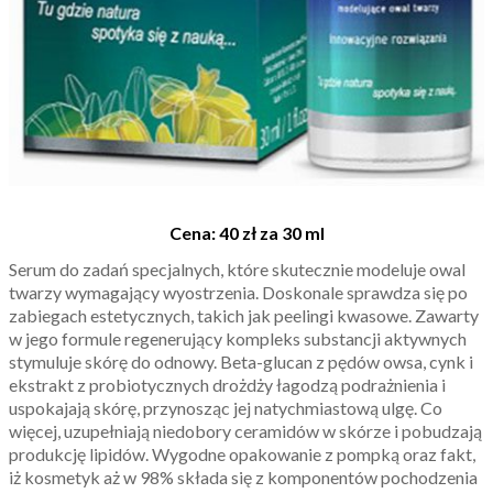
Cena: 40 zł za 30 ml
Serum do zadań specjalnych, które skutecznie modeluje owal
twarzy wymagający wyostrzenia. Doskonale sprawdza się po
zabiegach estetycznych, takich jak peelingi kwasowe. Zawarty
w jego formule regenerujący kompleks substancji aktywnych
stymuluje skórę do odnowy. Beta-glucan z pędów owsa, cynk i
ekstrakt z probiotycznych drożdży łagodzą podrażnienia i
uspokajają skórę, przynosząc jej natychmiastową ulgę. Co
więcej, uzupełniają niedobory ceramidów w skórze i pobudzają
produkcję lipidów. Wygodne opakowanie z pompką oraz fakt,
iż kosmetyk aż w 98% składa się z komponentów pochodzenia