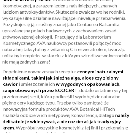
kosmetycznej, a zarazem jeden z najsilniejszych, znanych
ludziom antyoksydantów. Skutecznie zwalcza wolne rodniki,
wykazuje silne działanie nawilżające i niweluje przebarwienia.
Pozyskuje się ją z rośliny znanej jako Centaurea Balsamita,
uprawianej na polach badawczych z zachowaniem zasad
zrównoważonej ekologii. Pracujący dla Laboratorium
Kosmetycznego AVA naukowcy postanowili połączyć moc
naturalnej taksyfoliny z witaminą C i resweratrolem, tworząc
unikalny kompleks, w starciu z którym szkodliwe wolne rodniki
nie mają żadnych szans!
Dopełnienie nowoczesnych receptur
cennymi naturalnymi
składnikami, takimi jak śnieżna alga, aloes czy zielony
kawior
i umieszczenie ich
w wygodnych opakowaniach,
zaaprobowanych przez ECOCERT
, dodało ostatnie rysy tej
przełomowej serii, która podkreśli i wydobędzie naturalne
piękno cery każdego typu. Trzeba tylko pamiętać, że
innowacyjna formuła produktów AVA Botanical HiTech
znalazła odbicie w ich nietypowej konsystencji, dlatego
należy
delikatnie je wklepywać, a nie rozcierać jak tradycyjny
krem
. Wypróbuj wszystkie kosmetyki z tej linii i przekonaj się