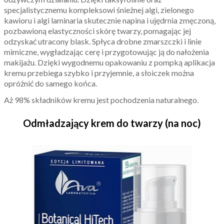
specjalistycznemu kompleksowi śnieżnej algi, zielonego
kawioru i algi laminaria skutecznie napina i ujędrnia zmęczoną,
pozbawioną elastyczności skórę twarzy, pomagając jej
odzyskać utracony blask. Spłyca drobne zmarszczki i linie
mimiczne, wygładzając cerę i przygotowując ją do nałożenia
makijażu. Dzięki wygodnemu opakowaniu z pompką aplikacja
kremu przebiega szybko i przyjemnie, a słoiczek można
opróżnić do samego końca.
Aż 98% składników kremu jest pochodzenia naturalnego.
Odmładzający krem do twarzy (na noc)