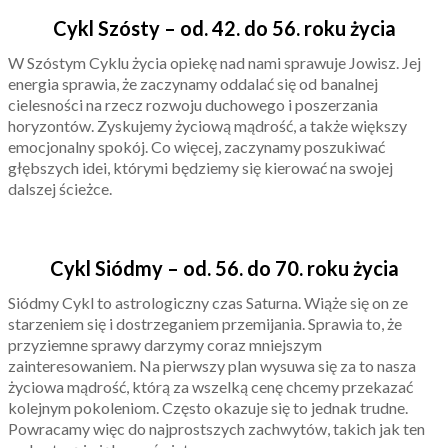
Cykl Szósty – od. 42. do 56. roku życia
W Szóstym Cyklu życia opiekę nad nami sprawuje Jowisz. Jej
energia sprawia, że zaczynamy oddalać się od banalnej
cielesności na rzecz rozwoju duchowego i poszerzania
horyzontów. Zyskujemy życiową mądrość, a także większy
emocjonalny spokój. Co więcej, zaczynamy poszukiwać
głębszych idei, którymi będziemy się kierować na swojej
dalszej ścieżce.
Cykl Siódmy – od. 56. do 70. roku życia
Siódmy Cykl to astrologiczny czas Saturna. Wiąże się on ze
starzeniem się i dostrzeganiem przemijania. Sprawia to, że
przyziemne sprawy darzymy coraz mniejszym
zainteresowaniem. Na pierwszy plan wysuwa się za to nasza
życiowa mądrość, którą za wszelką cenę chcemy przekazać
kolejnym pokoleniom. Często okazuje się to jednak trudne.
Powracamy więc do najprostszych zachwytów, takich jak ten