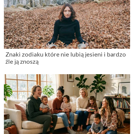
Znaki zodiaku które nie lubią jesieni i bardzo
źle ją znoszą