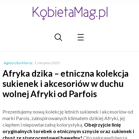
Agnieszka Moroz
,
1 sierpnia 2020
Afryka dzika – etniczna kolekcja
sukienek i akcesoriów w duchu
wolnej Afryki od Parfois
Prezentujemy nową kolekcję letnich sukienek i akcesoriów od
marki Parois, zainspirowanych klimatem dzikiej Afryki, jej
ciepłem i niepowtarzalną kolorystyką.
Obejrzyjcie linię
oryginalnych torebek o etnicznym sznycie oraz sukienek i
chust ze stuprocentowej bawełny!
Oto najprawdziwsza