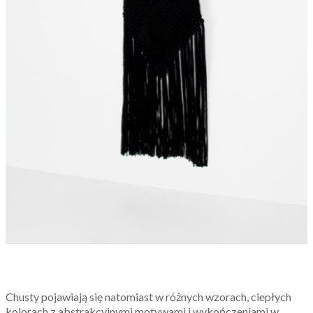
Chusty pojawiają się natomiast w różnych wzorach, ciepłych
kolorach z abstrakcyjnymi motywami i wykończeniami w