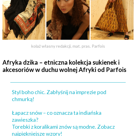
kolaż własny redakcji, mat. pras. Parfois
Afryka dzika – etniczna kolekcja sukienek i
akcesoriów w duchu wolnej Afryki od Parfois
Styl boho chic. Zabłyśnij na imprezie pod
chmurką!
Łapacz snów – co oznacza ta indiańska
zawieszka?
Torebki z koralikami znów są modne. Zobacz
najpiękniejsze wzory!