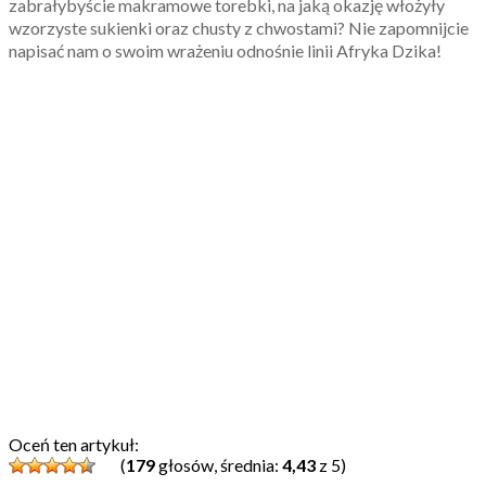
zabrałybyście makramowe torebki, na jaką okazję włożyły
wzorzyste sukienki oraz chusty z chwostami? Nie zapomnijcie
napisać nam o swoim wrażeniu odnośnie linii Afryka Dzika!
Oceń ten artykuł:
(
179
głosów, średnia:
4,43
z 5)