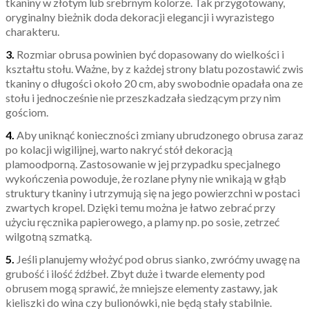
tkaniny w złotym lub srebrnym kolorze. Tak przygotowany,
oryginalny bieżnik doda dekoracji elegancji i wyrazistego
charakteru.
3.
Rozmiar obrusa powinien być dopasowany do wielkości i
kształtu stołu. Ważne, by z każdej strony blatu pozostawić zwis
tkaniny o długości około 20 cm, aby swobodnie opadała ona ze
stołu i jednocześnie nie przeszkadzała siedzącym przy nim
gościom.
4.
Aby uniknąć konieczności zmiany ubrudzonego obrusa zaraz
po kolacji wigilijnej, warto nakryć stół dekoracją
plamoodporną. Zastosowanie w jej przypadku specjalnego
wykończenia powoduje, że rozlane płyny nie wnikają w głąb
struktury tkaniny i utrzymują się na jego powierzchni w postaci
zwartych kropel. Dzięki temu można je łatwo zebrać przy
użyciu ręcznika papierowego, a plamy np. po sosie, zetrzeć
wilgotną szmatką.
5.
Jeśli planujemy włożyć pod obrus sianko, zwróćmy uwagę na
grubość i ilość źdźbeł. Zbyt duże i twarde elementy pod
obrusem mogą sprawić, że mniejsze elementy zastawy, jak
kieliszki do wina czy bulionówki, nie będą stały stabilnie.