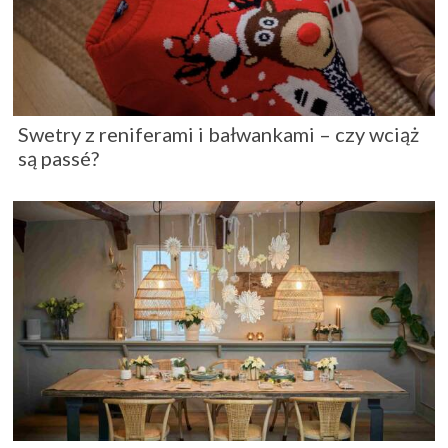
Swetry z reniferami i bałwankami – czy wciąż
są passé?