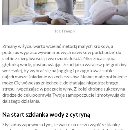
fot. Freepik
Zmiany w życiu warto wcielać metodą małych kroków, a
podczas wypracowywania nowych nawyków podchodzić do
siebie z cierpliwością i wyrozumiałością. Nie rzucaj się na
głęboką wodę, postanawiając, że od jutra wstajesz pół godziny
wcześniej, by wybrać się na jogging i przygotować sobie
najzdrowsze śniadanie wszech czasów. Nawet małe potknięcie
może Cię wówczas zniechęcić, dokładając niepotrzebnego
stresu i wpędzając w poczucie winy. Z kolei drobne sukcesy na
drodze do celu poprawią Twoje samopoczucie i zmotywują do
dalszego działania.
Na start szklanka wody z cytryną
Słyszałaś zapewne o tym, że warto na czczo wypić szklankę