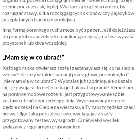
czemu poczujesz się lepiej. Wystarczą krążenia ramion, by
rozruszać stawy, kilka rozciągających skłonów czy pajacyków
przeplatanych truchtem w miejscu.
Inną formą porannego ruchu może być
spacer
. Jeśli dojeżdżasz
do pracy lub na uczelnię komunikacją miejską, możesz wysiąść
przystanek lub dwa wcześniej.
„Mam się w co ubrać!”
Każdego ranka otwierasz szafę i zastanawiasz się, co na siebie
włożyć? Ile razy w takiej sytuacji przez głowę przemknęło Ci
„nie mam się w co ubrać”? Wybrałaś już spódnicę, ale okazało
się, że pasująca do niej bluzka jest akurat w praniu? Remedium
na poranne modowe rozterki jest przygotowywanie sobie
zestawu ubrań poprzedniego dnia. Wyprasowany komplet
będzie czekał na Ciebie na wieszaku, a Ty zaoszczędzisz czas i
nerwy. Ulga, jaką poczujesz rano, wyciągając z szafy
przygotowany zestaw, wynagrodzi Ci niewielki wysiłek
związany z regularnym prasowaniem.