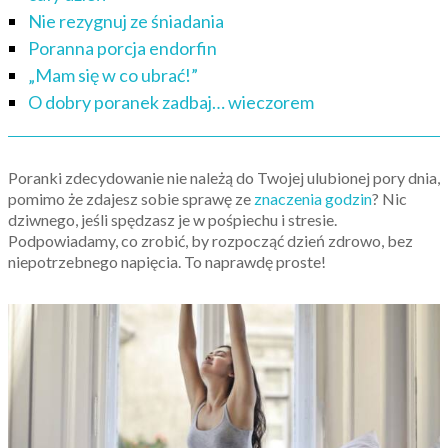
Nie rezygnuj ze śniadania
Poranna porcja endorfin
„Mam się w co ubrać!”
O dobry poranek zadbaj… wieczorem
Poranki zdecydowanie nie należą do Twojej ulubionej pory dnia,
pomimo że zdajesz sobie sprawę ze
znaczenia godzin
? Nic
dziwnego, jeśli spędzasz je w pośpiechu i stresie.
Podpowiadamy, co zrobić, by rozpocząć dzień zdrowo, bez
niepotrzebnego napięcia. To naprawdę proste!