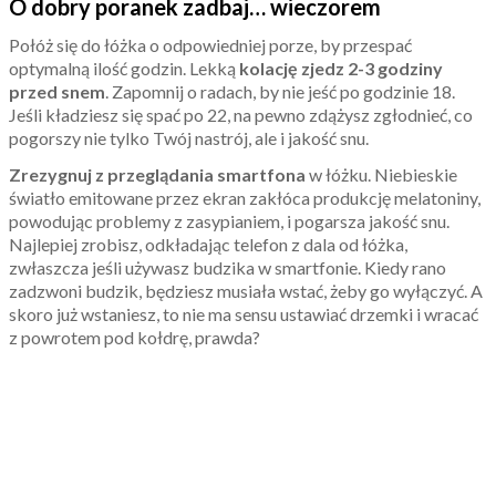
O dobry poranek zadbaj… wieczorem
Połóż się do łóżka o odpowiedniej porze, by przespać
optymalną ilość godzin. Lekką
kolację zjedz 2-3 godziny
przed snem
. Zapomnij o radach, by nie jeść po godzinie 18.
Jeśli kładziesz się spać po 22, na pewno zdążysz zgłodnieć, co
pogorszy nie tylko Twój nastrój, ale i jakość snu.
Zrezygnuj z przeglądania smartfona
w łóżku. Niebieskie
światło emitowane przez ekran zakłóca produkcję melatoniny,
powodując problemy z zasypianiem, i pogarsza jakość snu.
Najlepiej zrobisz, odkładając telefon z dala od łóżka,
zwłaszcza jeśli używasz budzika w smartfonie. Kiedy rano
zadzwoni budzik, będziesz musiała wstać, żeby go wyłączyć. A
skoro już wstaniesz, to nie ma sensu ustawiać drzemki i wracać
z powrotem pod kołdrę, prawda?