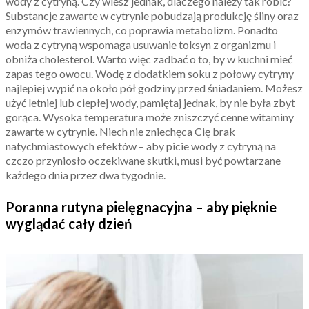
wody z cytryną. Czy wiesz jednak, dlaczego należy tak robić?
Substancje zawarte w cytrynie pobudzają produkcję śliny oraz
enzymów trawiennych, co poprawia metabolizm. Ponadto
woda z cytryną wspomaga usuwanie toksyn z organizmu i
obniża cholesterol. Warto więc zadbać o to, by w kuchni mieć
zapas tego owocu. Wodę z dodatkiem soku z połowy cytryny
najlepiej wypić na około pół godziny przed śniadaniem. Możesz
użyć letniej lub ciepłej wody, pamiętaj jednak, by nie była zbyt
gorąca. Wysoka temperatura może zniszczyć cenne witaminy
zawarte w cytrynie. Niech nie zniechęca Cię brak
natychmiastowych efektów – aby picie wody z cytryną na
czczo przyniosło oczekiwane skutki, musi być powtarzane
każdego dnia przez dwa tygodnie.
Poranna rutyna pielęgnacyjna – aby pięknie
wyglądać cały dzień