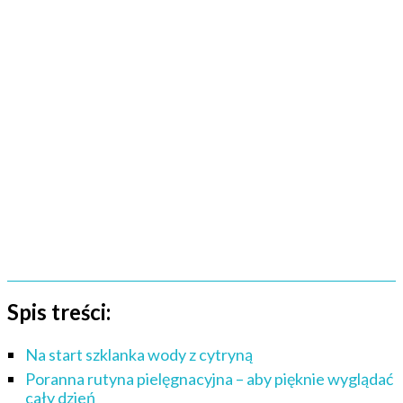
Spis treści:
Na start szklanka wody z cytryną
Poranna rutyna pielęgnacyjna – aby pięknie wyglądać
cały dzień